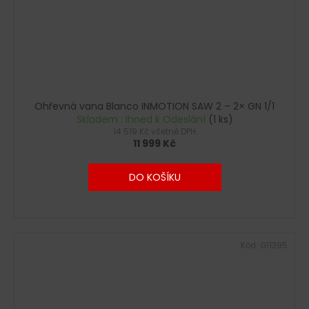
Ohřevná vana Blanco INMOTION SAW 2 – 2× GN 1/1
Skladem : Ihned k Odeslání
(1 ks)
14 519 Kč včetně DPH
11 999 Kč
DO KOŠÍKU
Kód:
G11395