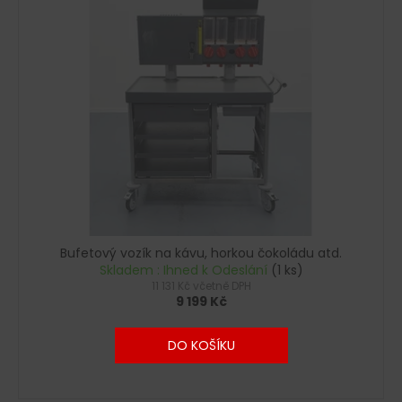
č
u
j
e
m
e
Bufetový vozík na kávu, horkou čokoládu atd.
Skladem : Ihned k Odeslání
(1 ks)
11 131 Kč včetně DPH
9 199 Kč
DO KOŠÍKU