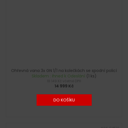
Ohřevná vana 3x GN 1/1 na kolečkách se spodní policí
Skladem : Ihned k Odeslání
(1 ks)
18 149 Kč včetně DPH
14 999 Kč
DO KOŠÍKU