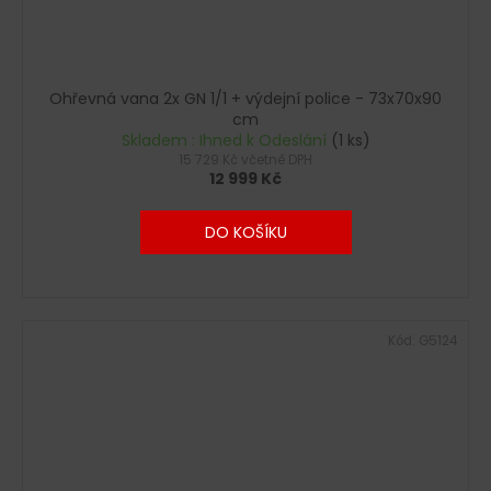
Ohřevná vana 2x GN 1/1 + výdejní police - 73x70x90
cm
Skladem : Ihned k Odeslání
(1 ks)
15 729 Kč včetně DPH
12 999 Kč
DO KOŠÍKU
Kód:
G5124