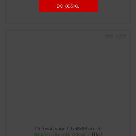
DO KOŠÍKU
Kód:
G6625
Ohřevná vana 90x68x38 cm #
Skladem : Ihned k Odeslání
(1 ks)