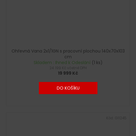
Ohřevná Vana 2x1/1GN s pracovní plochou 140x70x103
cm
Skladem : Ihned k Odeslání
(1 ks)
24 199 Kč včetně DPH
19 999 Kč
DO KOŠÍKU
Kód:
G11245