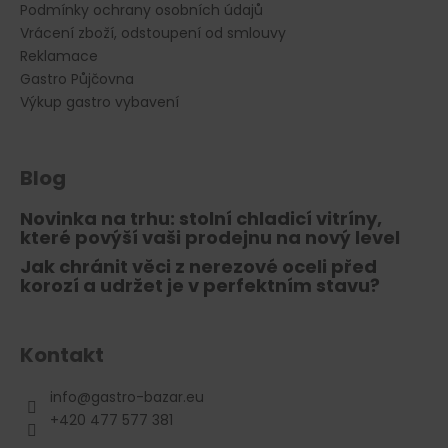
Podmínky ochrany osobních údajů
Vrácení zboží, odstoupení od smlouvy
Reklamace
Gastro Půjčovna
Výkup gastro vybavení
Blog
Novinka na trhu: stolní chladicí vitríny,
které povýší vaši prodejnu na nový level
Jak chránit věci z nerezové oceli před
korozí a udržet je v perfektním stavu?
Kontakt
info
@
gastro-bazar.eu
+420 477 577 381