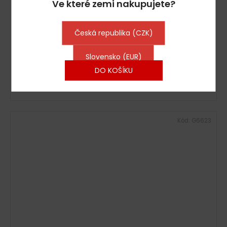
Ve které zemi nakupujete?
Ohřevná vana 90x68x38 cm #
Skladem : Ihned k Odeslání
(1 ks)
Česká republika (CZK)
16 334 Kč včetně DPH
13 499 Kč
Slovensko (EUR)
DO KOŠÍKU
Kód:
G6623