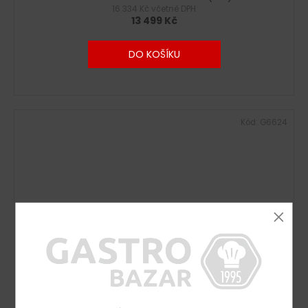
16 334 Kč včetně DPH
13 499 Kč
DO KOŠÍKU
Kód:
G6624