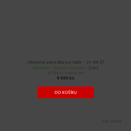
Ohřevná vana Blanco SAW – 2× GN 1/1
Skladem : Ihned k Odeslání
(1 ks)
12 099 Kč včetně DPH
9 999 Kč
DO KOŠÍKU
Kód:
G11398