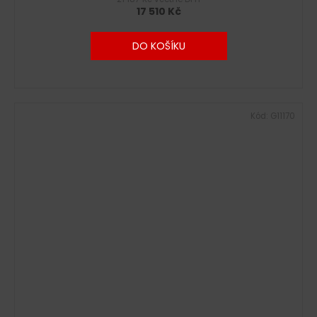
17 510 Kč
DO KOŠÍKU
Kód:
G11170