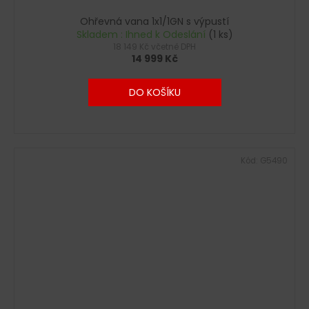
Ohřevná vana 1x1/1GN s výpustí
Skladem : Ihned k Odeslání
(1 ks)
18 149 Kč včetně DPH
14 999 Kč
DO KOŠÍKU
Kód:
G5490