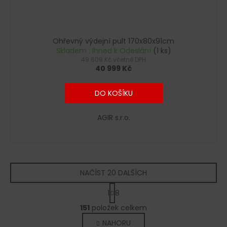
Ohřevný výdejní pult 170x80x91cm
Skladem : Ihned k Odeslání
(1 ks)
49 609 Kč včetně DPH
40 999 Kč
DO KOŠÍKU
AGIR s.r.o.
NAČÍST 20 DALŠÍCH
S
1
8
t
O
r
151
položek celkem
v
á
NAHORU
l
n