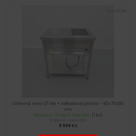
Kód:
G5798
Ohřevná vana 1/1 GN + odkladová plocha - 90x70x90
cm
Skladem : Ihned k Odeslání
(1 ks)
10 889 Kč včetně DPH
8 999 Kč