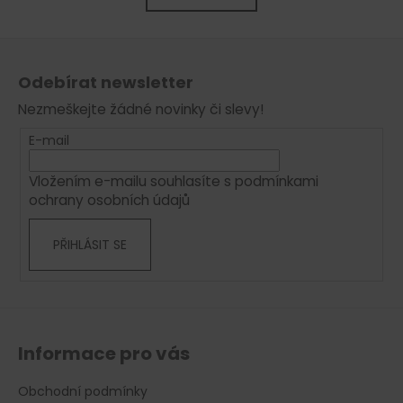
k
á
o
d
Z
v
a
á
á
c
Odebírat newsletter
n
p
í
í
Nezmeškejte žádné novinky či slevy!
p
a
r
t
E-mail
v
í
k
Vložením e-mailu souhlasíte s
podmínkami
y
ochrany osobních údajů
v
ý
PŘIHLÁSIT SE
p
i
s
u
Informace pro vás
Obchodní podmínky