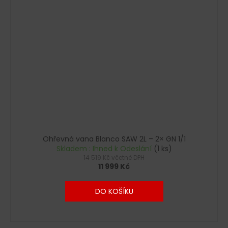
Ohřevná vana Blanco SAW 2L – 2× GN 1/1
Skladem : Ihned k Odeslání
(1 ks)
14 519 Kč včetně DPH
11 999 Kč
DO KOŠÍKU