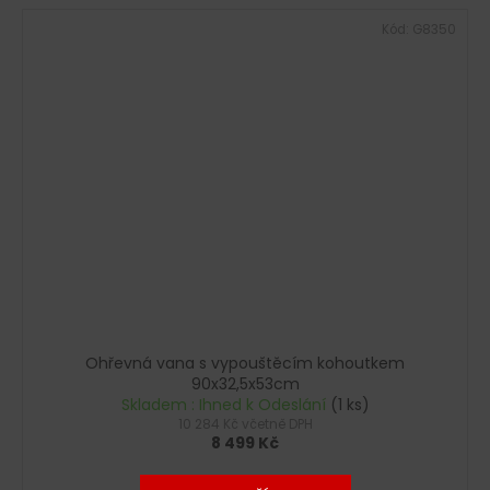
Kód:
G8350
Ohřevná vana s vypouštěcím kohoutkem
90x32,5x53cm
Skladem : Ihned k Odeslání
(1 ks)
10 284 Kč včetně DPH
8 499 Kč