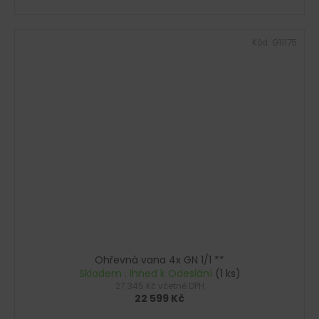
Kód:
G11175
Ohřevná vana 4x GN 1/1 **
Skladem : Ihned k Odeslání
(1 ks)
27 345 Kč včetně DPH
22 599 Kč