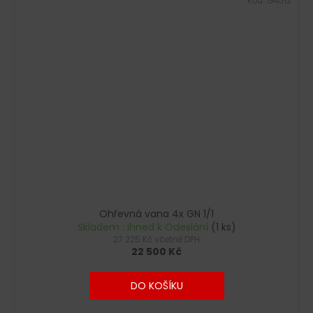
Kód:
G4512
Ohřevná vana 4x GN 1/1
Skladem : Ihned k Odeslání
(1 ks)
27 225 Kč včetně DPH
22 500 Kč
DO KOŠÍKU