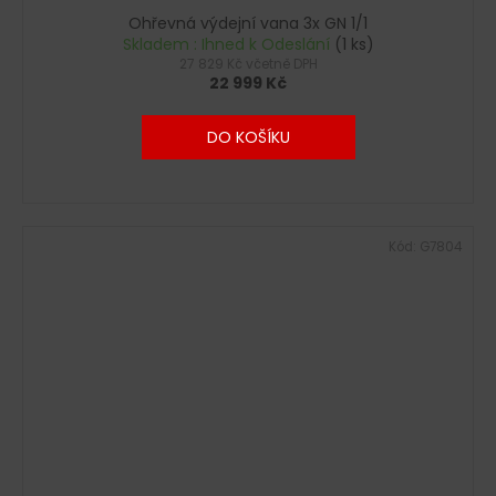
Ohřevná výdejní vana 3x GN 1/1
Skladem : Ihned k Odeslání
(1 ks)
27 829 Kč včetně DPH
22 999 Kč
DO KOŠÍKU
Kód:
G7804