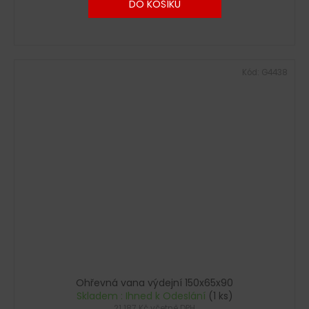
DO KOŠÍKU
Kód:
G4438
Ohřevná vana výdejní 150x65x90
Skladem : Ihned k Odeslání
(1 ks)
21 187 Kč včetně DPH