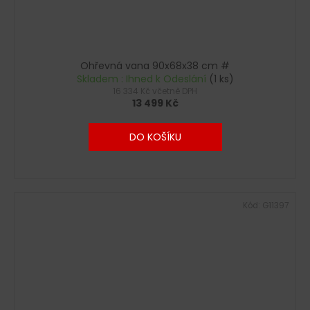
Ohřevná vana 90x68x38 cm #
Skladem : Ihned k Odeslání
(1 ks)
16 334 Kč včetně DPH
13 499 Kč
DO KOŠÍKU
Kód:
G11397