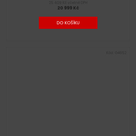
25 409 Kč včetně DPH
20 999 Kč
DO KOŠÍKU
Kód:
G4652