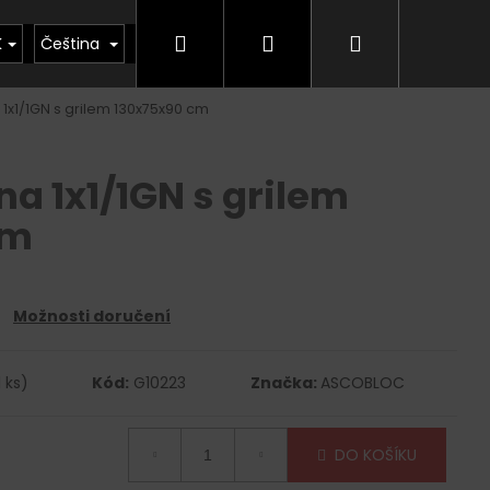
Hledat
Přihlášení
Nákupní
kty
Půjčovna
Vrácení zboží, odstoupení od
K
Čeština
1x1/1GN s grilem 130x75x90 cm
košík
a 1x1/1GN s grilem
cm
Možnosti doručení
1 ks)
Kód:
G10223
Značka:
ASCOBLOC
DO KOŠÍKU