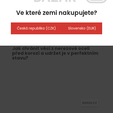
Ve které zemi nakupujete?
Blog
Česká republika (CZK)
Slovensko (EUR)
Novinka na trhu: stolní chladicí
vitríny, které povýší vaši prodejnu na
nový level
Jak chránit věci z nerezové oceli
před korozí a udržet je v perfektním
stavu?
essox.cz