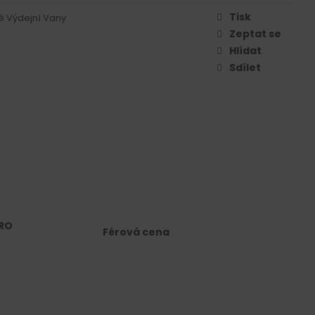
Tisk
 Výdejní Vany
Zeptat se
Hlídat
Sdílet
RO
Férová cena