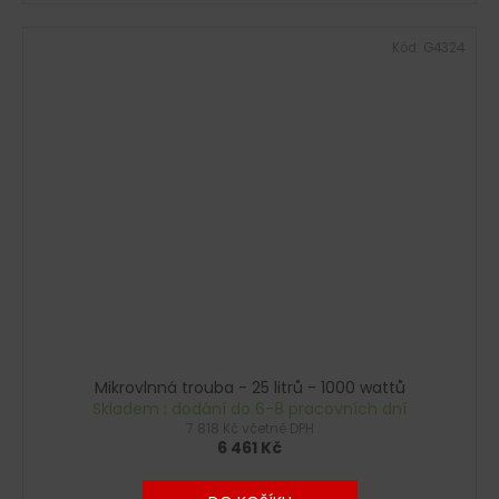
Kód:
G4324
Mikrovlnná trouba - 25 litrů - 1000 wattů
Skladem : dodání do 6-8 pracovních dní
7 818 Kč včetně DPH
6 461 Kč