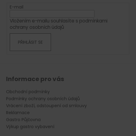
r
t
E-mail
v
í
k
Vložením e-mailu souhlasíte s
podmínkami
y
ochrany osobních údajů
v
ý
PŘIHLÁSIT SE
p
i
s
u
Informace pro vás
Obchodní podmínky
Podmínky ochrany osobních údajů
Vrácení zboží, odstoupení od smlouvy
Reklamace
Gastro Půjčovna
Výkup gastro vybavení