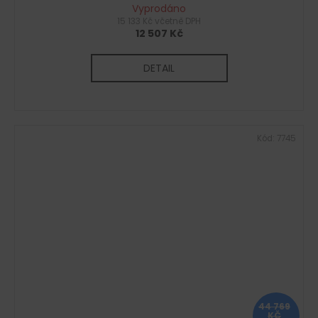
Vyprodáno
15 133 Kč včetně DPH
12 507 Kč
DETAIL
Kód:
7745
44 769
KČ