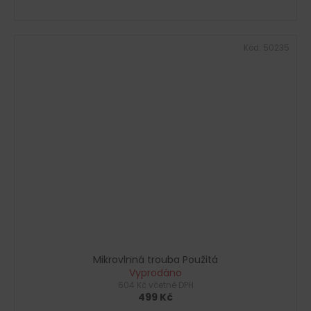
Kód:
50235
Mikrovlnná trouba Použitá
Vyprodáno
604 Kč včetně DPH
499 Kč