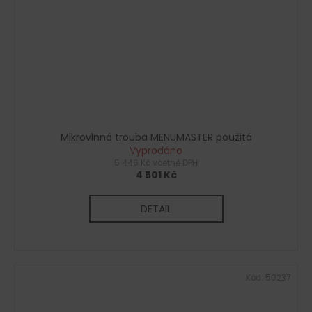
Mikrovlnná trouba MENUMASTER použitá
Vyprodáno
5 446 Kč včetně DPH
4 501 Kč
DETAIL
Kód:
50237