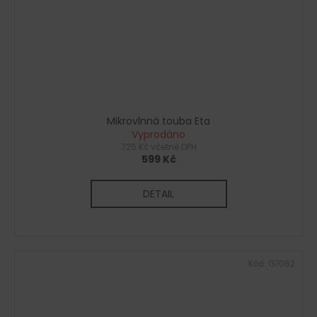
Mikrovlnná touba Eta
Vyprodáno
725 Kč včetně DPH
599 Kč
DETAIL
Kód:
G7062