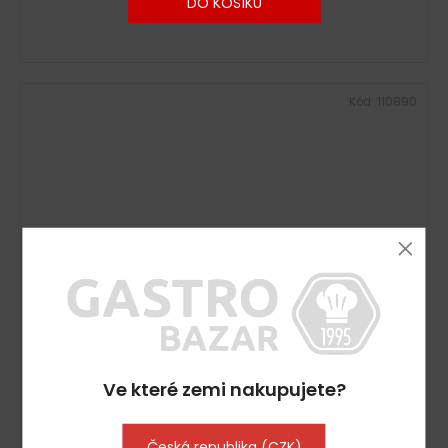
DO KOŠÍKU
Kód:
110890
Ve které zemi nakupujete?
Mikrovlnná trouba - 34 litrů - 1400 wattů
Vyprodáno
9 679 Kč včetně DPH
Česká republika (CZK)