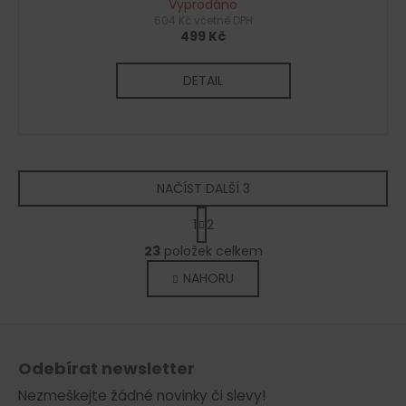
Vyprodáno
604 Kč včetně DPH
499 Kč
DETAIL
NAČÍST DALŠÍ 3
S
1
2
t
O
r
23
položek celkem
v
á
NAHORU
l
n
k
á
o
d
Z
v
a
á
á
c
Odebírat newsletter
n
p
í
í
Nezmeškejte žádné novinky či slevy!
p
a