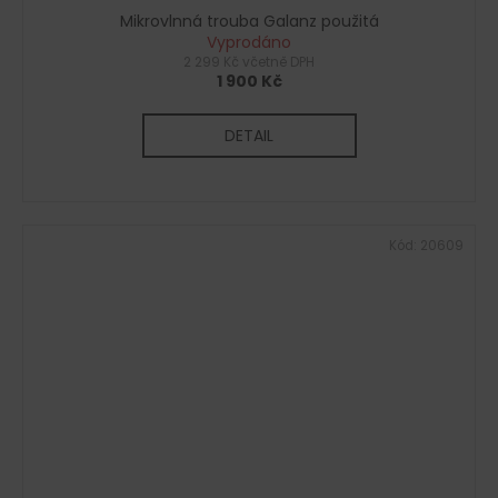
Mikrovlnná trouba Galanz použitá
Vyprodáno
2 299 Kč včetně DPH
1 900 Kč
DETAIL
Kód:
20609