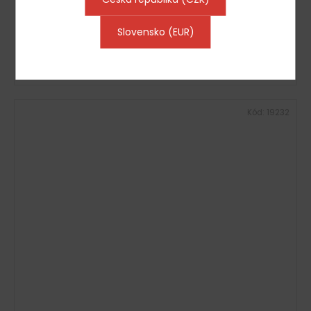
7 999 Kč
Slovensko (EUR)
DETAIL
Kód:
19232