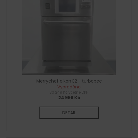
č
u
j
e
m
e
Merrychef eikon E2 - turbopec
Vyprodáno
30 249 Kč včetně DPH
24 999 Kč
DETAIL