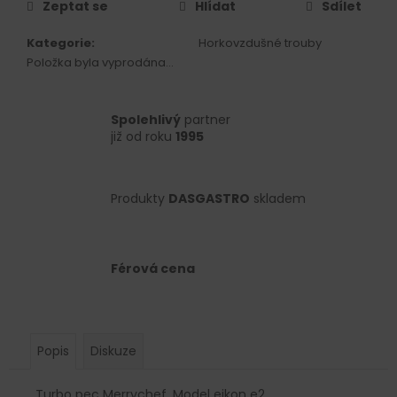
č
Zeptat se
Hlídat
Sdílet
u
j
Kategorie
:
Horkovzdušné trouby
e
Položka byla vyprodána…
m
e
Spolehlivý
partner
již od roku
1995
Produkty
DASGASTRO
skladem
Férová cena
Popis
Diskuze
Turbo pec Merrychef. Model eikon e2