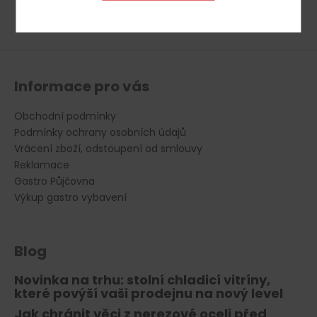
PŘIHLÁSIT SE
Informace pro vás
Obchodní podmínky
Podmínky ochrany osobních údajů
Vrácení zboží, odstoupení od smlouvy
Reklamace
Gastro Půjčovna
Výkup gastro vybavení
Blog
Novinka na trhu: stolní chladicí vitríny,
které povýší vaši prodejnu na nový level
Jak chránit věci z nerezové oceli před