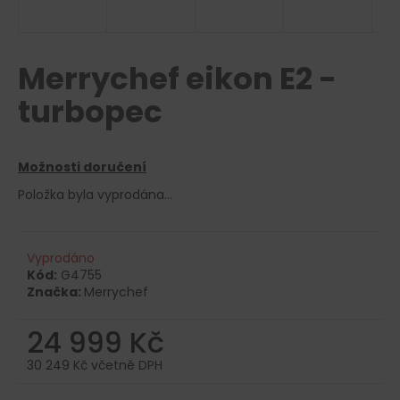
a
j
í
Merrychef eikon E2 -
t
turbopec
?
Možnosti doručení
Položka byla vyprodána…
HLEDAT
Vyprodáno
Kód:
G4755
D
Značka:
Merrychef
o
p
24 999 Kč
o
r
30 249 Kč včetně DPH
u
Měrná
cena: