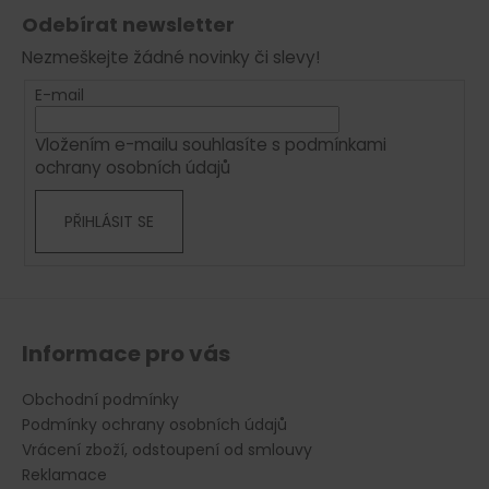
á
á
Odebírat newsletter
d
p
a
Nezmeškejte žádné novinky či slevy!
a
c
t
E-mail
í
í
p
Vložením e-mailu souhlasíte s
podmínkami
r
ochrany osobních údajů
v
k
PŘIHLÁSIT SE
y
v
ý
p
i
s
Informace pro vás
u
Obchodní podmínky
Podmínky ochrany osobních údajů
Vrácení zboží, odstoupení od smlouvy
Reklamace