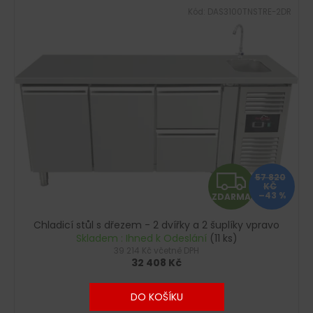
Kód:
DAS3100TNSTRE-2DR
Z
57 820
KČ
–43 %
ZDARMA
D
Chladicí stůl s dřezem - 2 dvířky a 2 šuplíky vpravo
A
Skladem : Ihned k Odeslání
(11 ks)
39 214 Kč včetně DPH
R
32 408 Kč
M
DO KOŠÍKU