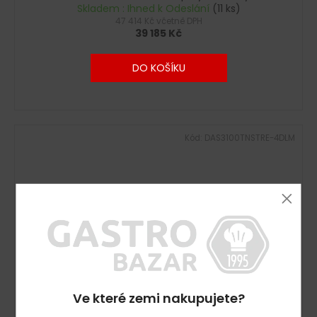
A
Skladem : Ihned k Odeslání
(11 ks)
47 414 Kč včetně DPH
R
39 185 Kč
M
DO KOŠÍKU
A
Kód:
DAS3100TNSTRE-4DLM
Ve které zemi nakupujete?
Z
65 388
KČ