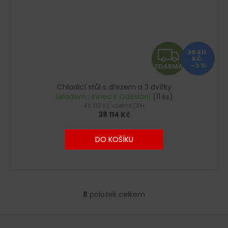
Z
39 311
KČ
–3 %
ZDARMA
D
Chladicí stůl s dřezem a 3 dvířky
A
Skladem : Ihned k Odeslání
(11 ks)
46 118 Kč včetně DPH
R
38 114 Kč
M
DO KOŠÍKU
A
8
položek celkem
O
v
Z
l