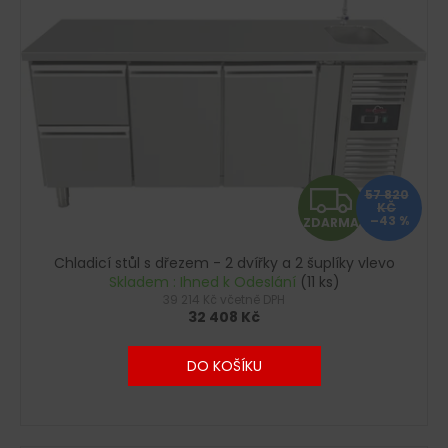
č
u
j
e
m
e
Z
57 820
KČ
–43 %
ZDARMA
D
Chladicí stůl s dřezem - 2 dvířky a 2 šuplíky vlevo
A
Skladem : Ihned k Odeslání
(11 ks)
39 214 Kč včetně DPH
R
32 408 Kč
M
DO KOŠÍKU
A