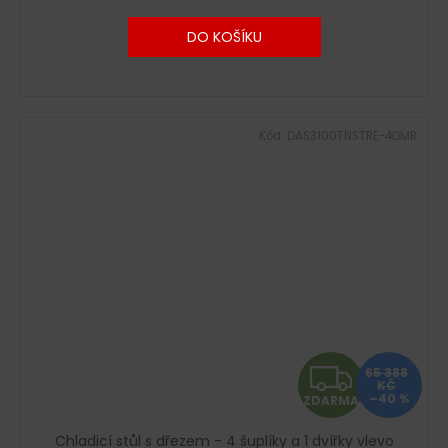
M
DO KOŠÍKU
A
Kód:
DAS3100TNSTRE-4DMR
Z
65 388
KČ
–40 %
ZDARMA
D
Chladicí stůl s dřezem - 4 šuplíky a 1 dvířky vlevo