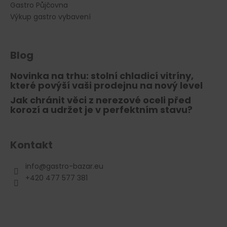
Gastro Půjčovna
Výkup gastro vybavení
Blog
Novinka na trhu: stolní chladicí vitríny,
které povýší vaši prodejnu na nový level
Jak chránit věci z nerezové oceli před
korozí a udržet je v perfektním stavu?
Kontakt
info
@
gastro-bazar.eu
+420 477 577 381