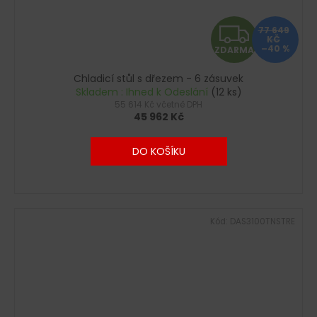
Z
77 649
KČ
–40 %
ZDARMA
D
Chladicí stůl s dřezem - 6 zásuvek
A
Skladem : Ihned k Odeslání
(12 ks)
55 614 Kč včetně DPH
R
45 962 Kč
M
DO KOŠÍKU
A
Kód:
DAS3100TNSTRE