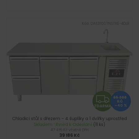
A
Kód:
DAS3100TNSTRE-4DLR
Z
65 388
KČ
–40 %
ZDARMA
D
Chladicí stůl s dřezem - 4 šuplíky a 1 dvířky uprostřed
A
Skladem : Ihned k Odeslání
(11 ks)
47 415 Kč včetně DPH
R
39 186 Kč