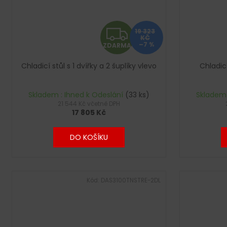
Z
19 323
KČ
–7 %
ZDARMA
D
Chladicí stůl s 1 dvířky a 2 šuplíky vlevo
Chladicí
A
R
Skladem : Ihned k Odeslání
(33 ks)
Skladem 
21 544 Kč včetně DPH
17 805 Kč
M
A
DO KOŠÍKU
Kód:
DAS3100TNSTRE-2DL