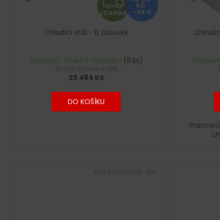
Z
o
KČ
d
–48 %
ZDARMA
D
u
Chladicí stůl - 6 zásuvek
Chladíc
k
A
t
R
Skladem : Ihned k Odeslání
(11 ks)
Skladem
ů
30 836 Kč včetně DPH
25 484 Kč
M
A
DO KOŠÍKU
Pracovní
ch
Kód:
DAS2100TNE-2DL