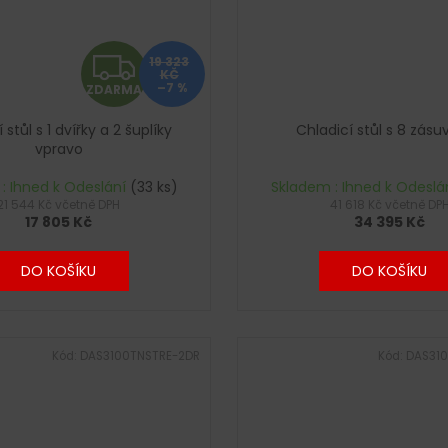
Z
19 323
KČ
–7 %
ZDARMA
D
 stůl s 1 dvířky a 2 šuplíky
Chladicí stůl s 8 zás
A
vpravo
R
: Ihned k Odeslání
(33 ks)
Skladem : Ihned k Odeslá
21 544 Kč včetně DPH
41 618 Kč včetně DP
17 805 Kč
34 395 Kč
M
A
DO KOŠÍKU
DO KOŠÍKU
Kód:
DAS3100TNSTRE-2DR
Kód:
DAS310