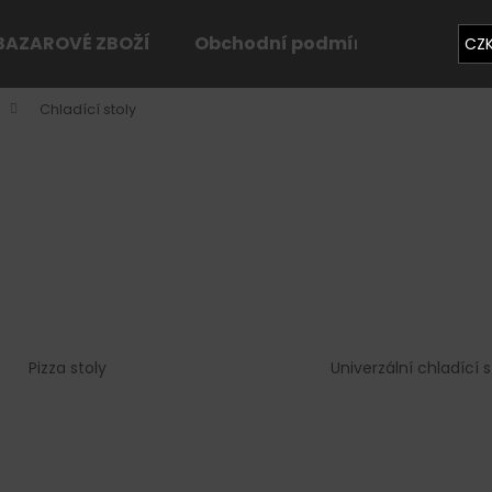
BAZAROVÉ ZBOŽÍ
Obchodní podmínky
Konta
CZ
Chladící stoly
Co potřebujete najít?
HLEDAT
Doporučujeme
Pizza stoly
Univerzální chladící s