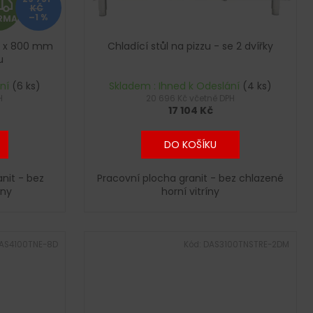
Z
KČ
–1 %
RMA
D
15 x 800 mm
Chladící stůl na pizzu - se 2 dvířky
A
u
R
ání
(6 ks)
Skladem : Ihned k Odeslání
(4 ks)
H
20 696 Kč včetně DPH
17 104 Kč
M
A
DO KOŠÍKU
nit - bez
Pracovní plocha granit - bez chlazené
íny
horní vitríny
AS4100TNE-8D
Kód:
DAS3100TNSTRE-2DM