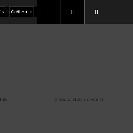
Hledat
Přihlášení
Nákupní
kty
Půjčovna
Vrácení zboží, odstoupení od
K
Čeština
košík
toly
Chladící stoly s dřezem