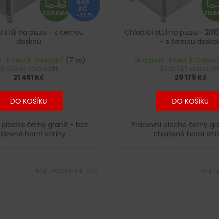
Z
040
KČ
ZDARMA
ZDA
–17 %
D
í stůl na pizzu - s černou
Chladící stůl na pizzu - 20
A
deskou
- s černou desko
R
 : Ihned k Odeslání
(7 ks)
Skladem : Ihned k Odesl
25 956 Kč včetně DPH
35 307 Kč včetně DP
21 451 Kč
29 179 Kč
M
A
DO KOŠÍKU
DO KOŠÍKU
 plocha černý granit - bez
Pracovní plocha černý gra
lazené horní vitríny
chlazené horní vitr
Kód:
DAS2100TNE-2DR
Kód:
D