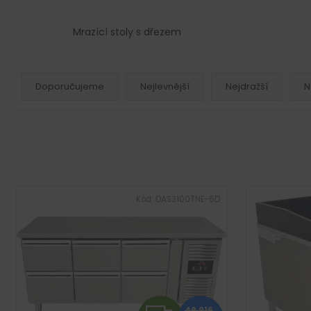
Mrazící stoly s dřezem
Ř
a
Doporučujeme
Nejlevnější
Nejdražší
N
z
e
n
í
p
V
r
ý
Kód:
DAS3100TNE-6D
o
p
d
i
u
s
k
p
t
r
ů
49 916