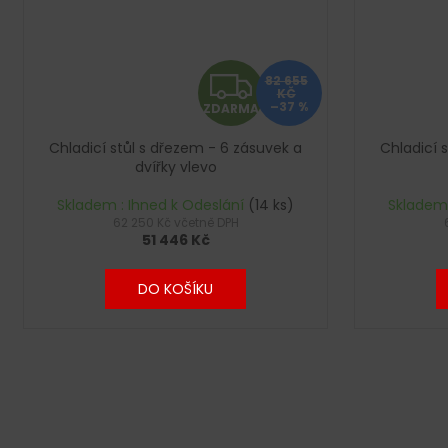
Z
82 655
KČ
–37 %
ZDARMA
D
Chladicí stůl s dřezem - 6 zásuvek a
Chladicí 
A
dvířky vlevo
R
Skladem : Ihned k Odeslání
(14 ks)
Skladem 
62 250 Kč včetně DPH
51 446 Kč
M
A
DO KOŠÍKU