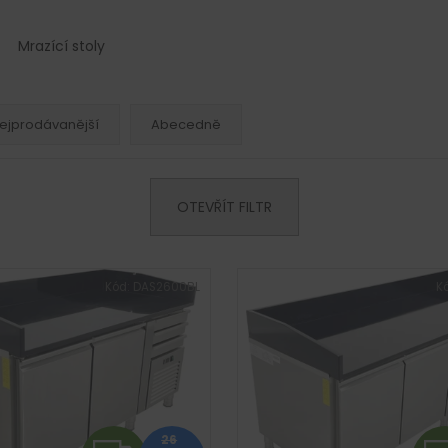
Mrazící stoly
ejprodávanější
Abecedně
OTEVŘÍT FILTR
Kód:
DAS2600BL
K
26