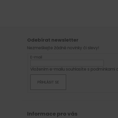
Z
á
Odebírat newsletter
p
Nezmeškejte žádné novinky či slevy!
a
t
E-mail
í
Vložením e-mailu souhlasíte s
podmínkami o
PŘIHLÁSIT SE
Informace pro vás