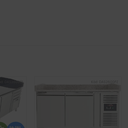
ód:
DAS3600BL
Kód:
DAS2600PZ
29 751