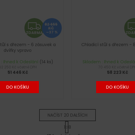
Z
82 655
KČ
–37 %
ZDARMA
ZDA
D
stůl s dřezem - 6 zásuvek a
Chladicí stůl s dřezem - 
A
dvířky vpravo
R
: Ihned k Odeslání
(14 ks)
Skladem : Ihned k Odesl
62 250 Kč včetně DPH
70 450 Kč včetně DP
51 446 Kč
58 223 Kč
M
A
DO KOŠÍKU
DO KOŠÍKU
NAČÍST 20 DALŠÍCH
S
1
8
t
O