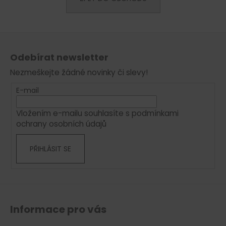
a
j
Z
í
á
t
Odebírat newsletter
p
?
Nezmeškejte žádné novinky či slevy!
a
t
E-mail
í
Vložením e-mailu souhlasíte s
podmínkami
HLEDAT
ochrany osobních údajů
PŘIHLÁSIT SE
D
o
p
o
r
Informace pro vás
u