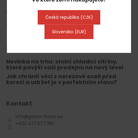
Vrácení zboží, odstoupení od smlouvy
Reklamace
Česká republika (CZK)
Gastro Půjčovna
Výkup gastro vybavení
Slovensko (EUR)
Blog
Novinka na trhu: stolní chladicí vitríny,
které povýší vaši prodejnu na nový level
Jak chránit věci z nerezové oceli před
korozí a udržet je v perfektním stavu?
Kontakt
info
@
gastro-bazar.eu
+420 477 577 381