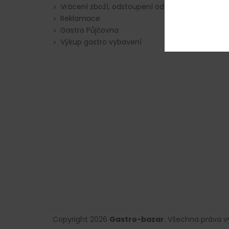
Vrácení zboží, odstoupení od smlouvy
Reklamace
Gastro Půjčovna
Výkup gastro vybavení
Copyright 2026
Gastro-bazar
. Všechna práva 