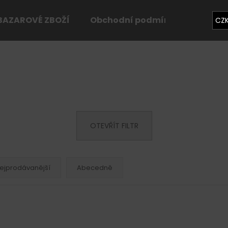
BAZAROVÉ ZBOŽÍ
Obchodní podmínky
Konta
CZ
Co potřebujete najít?
HLEDAT
OTEVŘÍT FILTR
Doporučujeme
ejprodávanější
Abecedně