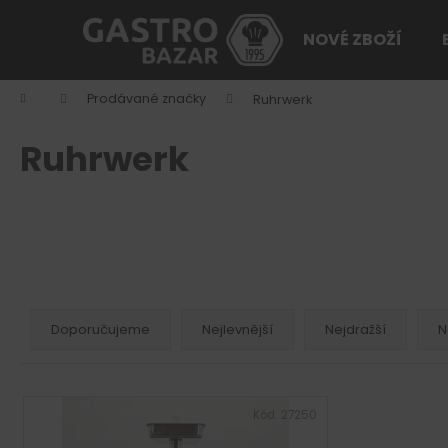
K
Přejít
na
o
NOVÉ ZBOŽÍ
obsah
Zpět
Zpět
š
do
do
í
Domů
Prodávané značky
Ruhrwerk
k
obchodu
obchodu
Ruhrwerk
Ř
a
Doporučujeme
Nejlevnější
Nejdražší
N
z
e
V
n
ý
Kód:
27250
í
p