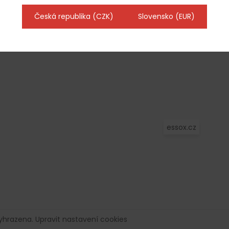
nový level
Jak chránit věci z nerezové oceli
Česká republika (CZK)
Slovensko (EUR)
před korozí a udržet je v perfektním
stavu?
essox.cz
vyhrazena.
Upravit nastavení cookies