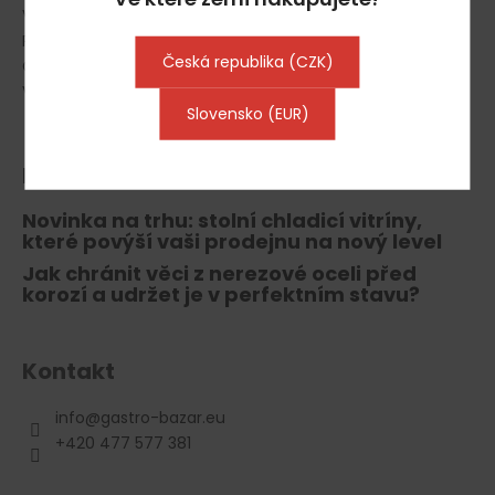
Vrácení zboží, odstoupení od smlouvy
Reklamace
Česká republika (CZK)
Gastro Půjčovna
Výkup gastro vybavení
Slovensko (EUR)
Blog
Novinka na trhu: stolní chladicí vitríny,
které povýší vaši prodejnu na nový level
Jak chránit věci z nerezové oceli před
korozí a udržet je v perfektním stavu?
Kontakt
info
@
gastro-bazar.eu
+420 477 577 381