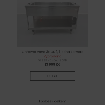
s
d
a
p
u
j
r
k
í
o
t
t
d
ů
?
u
k
t
ů
Ohřevná vana 3x GN 1/1 jedna komora
HLEDAT
Vyprodáno
16 939 Kč včetně DPH
13 999 Kč
D
DETAIL
o
p
o
r
u
1
položek celkem
O