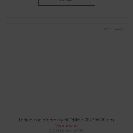
Kód:
G4446
Lednice na přepravky NORDline 78x70x189 cm
Vyprodáno
14 761 Kč včetně DPH