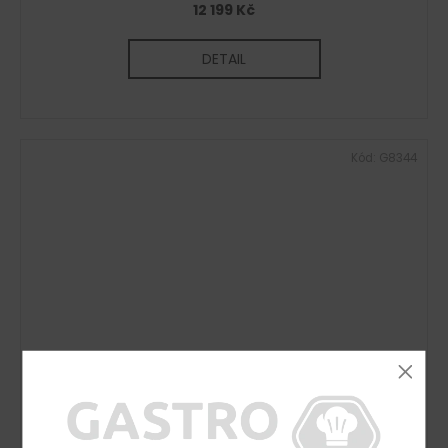
12 199 Kč
DETAIL
Kód:
G8344