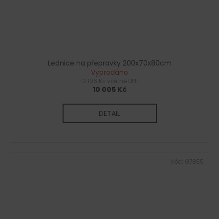
Lednice na přepravky 200x70x80cm
Vyprodáno
12 106 Kč včetně DPH
10 005 Kč
DETAIL
Kód:
G7855