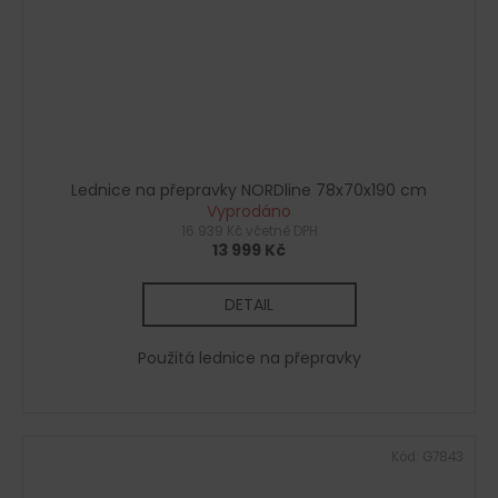
Lednice na přepravky NORDline 78x70x190 cm
Vyprodáno
16 939 Kč včetně DPH
13 999 Kč
DETAIL
Použitá lednice na přepravky
Kód:
G7843