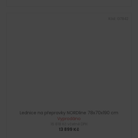
Kód:
G7842
Lednice na přepravky NORDline 78x70x190 cm
Vyprodáno
16 818 Kč včetně DPH
13 899 Kč