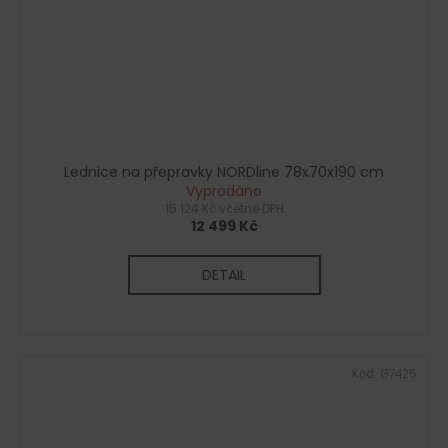
Lednice na přepravky NORDline 78x70x190 cm
Vyprodáno
15 124 Kč včetně DPH
12 499 Kč
DETAIL
Kód:
G7425