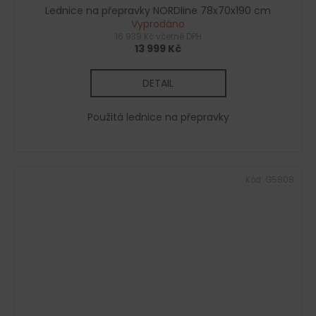
Lednice na přepravky NORDline 78x70x190 cm
Vyprodáno
16 939 Kč včetně DPH
13 999 Kč
DETAIL
Použitá lednice na přepravky
Kód:
G5808