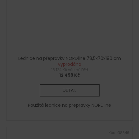
Lednice na přepravky NORDline 78,5x70x190 cm
Vyprodáno
15 124 Kč včetně DPH
12 499 Kč
DETAIL
Použitá lednice na přepravky NORDline
Kód:
G8346