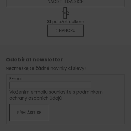
NAČÍST 11 DALŠÍCH
S
1
2
t
O
r
31
položek celkem
v
á
NAHORU
l
n
k
á
o
d
Z
v
a
á
á
c
Odebírat newsletter
n
p
í
í
Nezmeškejte žádné novinky či slevy!
p
a
r
t
E-mail
v
í
k
Vložením e-mailu souhlasíte s
podmínkami
y
ochrany osobních údajů
v
ý
PŘIHLÁSIT SE
p
i
s