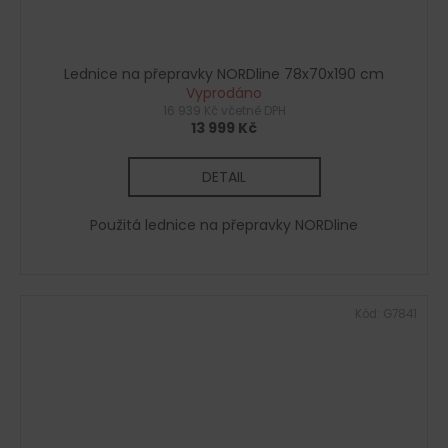
Lednice na přepravky NORDline 78x70x190 cm
Vyprodáno
16 939 Kč včetně DPH
13 999 Kč
DETAIL
Použitá lednice na přepravky NORDline
Kód:
G7841