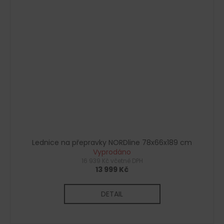
Lednice na přepravky NORDline 78x66x189 cm
Vyprodáno
16 939 Kč včetně DPH
13 999 Kč
DETAIL