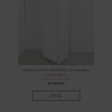
č
u
j
e
m
e
Gastro lednice 59x60x190 cm Nordline
Vyprodáno
12 106 Kč včetně DPH
10 005 Kč
DETAIL