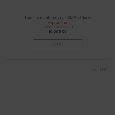
Lednice na přepravky 200x70x80cm
Vyprodáno
12 106 Kč včetně DPH
10 005 Kč
DETAIL
Kód:
42887