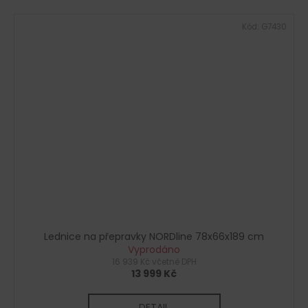
Kód:
G7430
Lednice na přepravky NORDline 78x66x189 cm
Vyprodáno
16 939 Kč včetně DPH
13 999 Kč
DETAIL