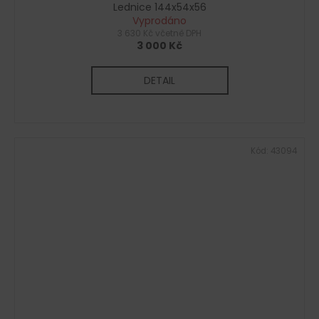
Lednice 144x54x56
Vyprodáno
3 630 Kč včetně DPH
3 000 Kč
DETAIL
Kód:
43094