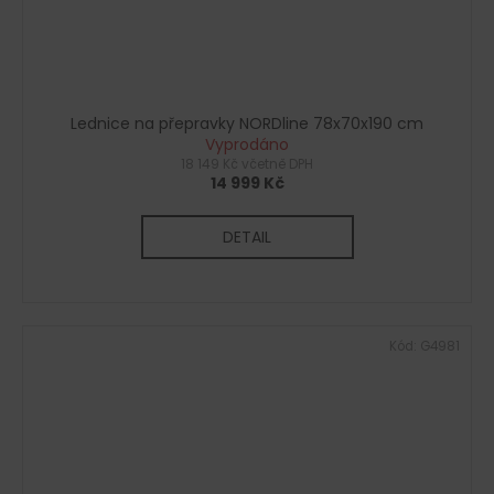
Lednice na přepravky NORDline 78x70x190 cm
Vyprodáno
18 149 Kč včetně DPH
14 999 Kč
DETAIL
Kód:
G4981