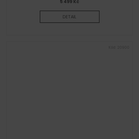
5 499 Kč
DETAIL
Kód:
20900