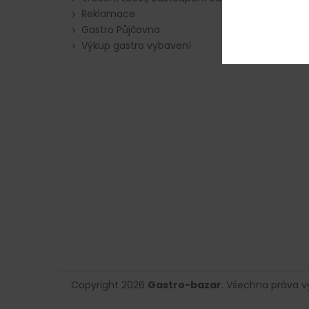
Reklamace
Gastro Půjčovna
Výkup gastro vybavení
Copyright 2026
Gastro-bazar
. Všechna práva 