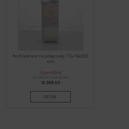
p
i
r
s
o
p
d
r
u
o
k
d
t
u
ů
Profi lednice na přepravky 70x78x200
k
cm
t
Vyprodáno
ů
14 965 Kč včetně DPH
12 368 Kč
DETAIL