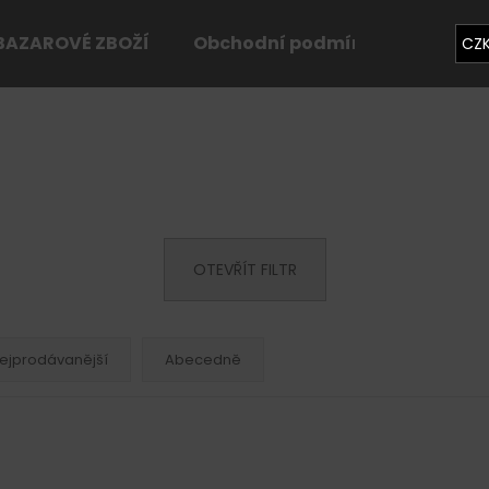
BAZAROVÉ ZBOŽÍ
Obchodní podmínky
Konta
CZ
Co potřebujete najít?
HLEDAT
OTEVŘÍT FILTR
Doporučujeme
ejprodávanější
Abecedně