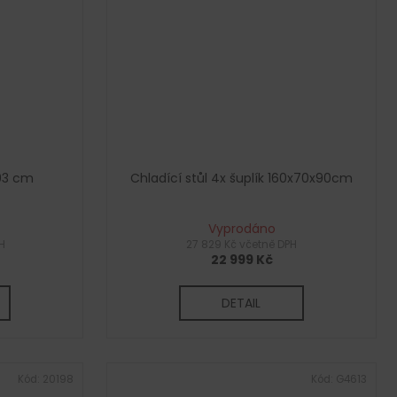
x93 cm
Chladící stůl 4x šuplík 160x70x90cm
Vyprodáno
H
27 829 Kč včetně DPH
22 999 Kč
DETAIL
Kód:
20198
Kód:
G4613