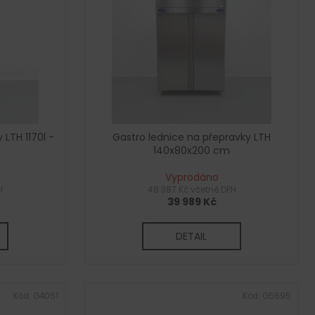
 LTH 1170l -
Gastro lednice na přepravky LTH
140x80x200 cm
Vyprodáno
H
48 387 Kč včetně DPH
39 989 Kč
DETAIL
Kód:
G4061
Kód:
G5695