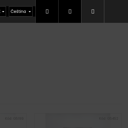
Hledat
Přihlášení
Nákupní
kty
Půjčovna
Vrácení zboží, odstoupení od
K
Čeština
košík
Kód:
G5199
Kód:
G5452