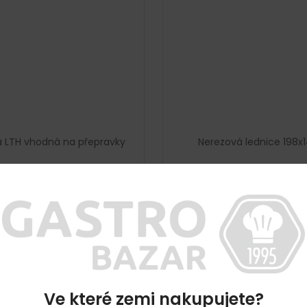
a LTH vhodná na přepravky
Nerezová lednice 198x
Vyprodáno
Vyprodáno
15 729 Kč včetně DPH
36 322 Kč včetně DP
12 999 Kč
30 018 Kč
DETAIL
DETAIL
oužitý mrazák LTH
Ve které zemi nakupujete?