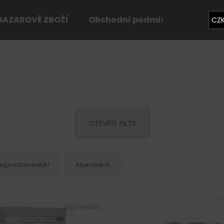
BAZAROVÉ ZBOŽÍ
Obchodní podmínky
Konta
CZ
Co potřebujete najít?
HLEDAT
OTEVŘÍT FILTR
Doporučujeme
ejprodávanější
Abecedně
Kód:
G8436