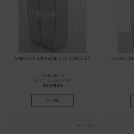
p
i
r
s
o
p
d
r
u
o
k
d
t
u
ů
Gastro chladící skříň LTH 142x80x197
Gastro chla
k
t
Vyprodáno
ů
36 322 Kč včetně DPH
30 018 Kč
DETAIL
Kód:
20666