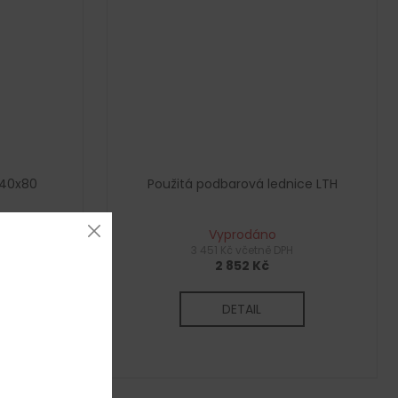
140x80
Použitá podbarová lednice LTH
Vyprodáno
H
3 451 Kč včetně DPH
2 852 Kč
DETAIL