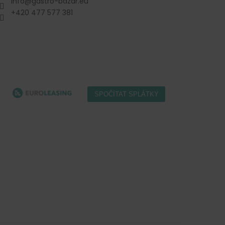
info
@
gastro-bazar.eu
+420 477 577 381