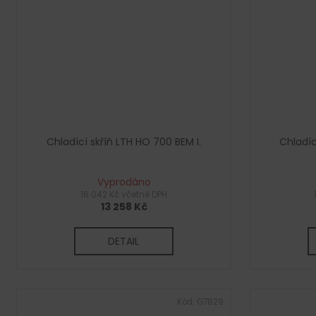
Chladící skříň LTH HO 700 BEM I.
Chladíc
Vyprodáno
16 042 Kč včetně DPH
13 258 Kč
DETAIL
Kód:
G7829