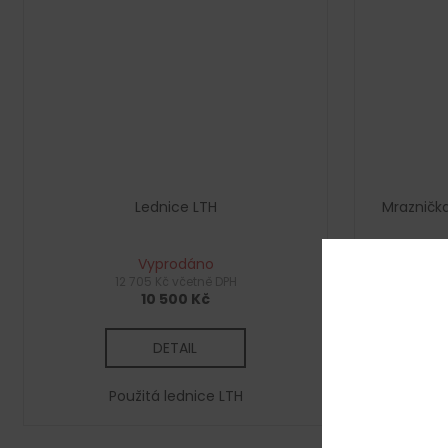
Lednice LTH
Mrazničk
Vyprodáno
12 705 Kč včetně DPH
10 500 Kč
DETAIL
Použitá lednice LTH
P