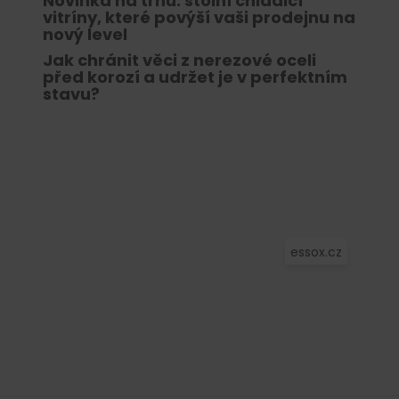
Novinka na trhu: stolní chladicí
vitríny, které povýší vaši prodejnu na
nový level
Jak chránit věci z nerezové oceli
před korozí a udržet je v perfektním
stavu?
essox.cz