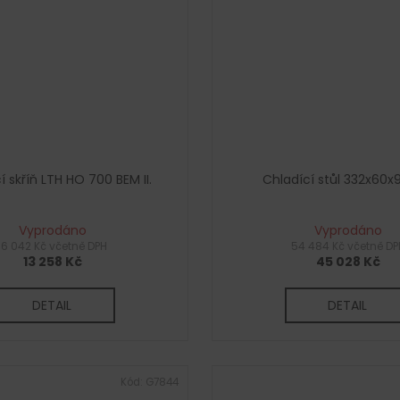
í skříň LTH HO 700 BEM II.
Chladící stůl 332x60
Vyprodáno
Vyprodáno
16 042 Kč včetně DPH
54 484 Kč včetně DP
13 258 Kč
45 028 Kč
DETAIL
DETAIL
Kód:
G7844