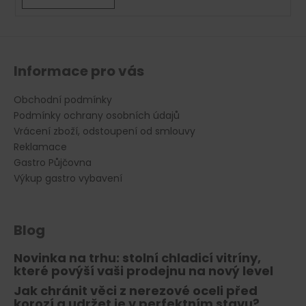
v
ý
p
i
s
Informace pro vás
u
Obchodní podmínky
Podmínky ochrany osobních údajů
Vrácení zboží, odstoupení od smlouvy
Reklamace
Gastro Půjčovna
Výkup gastro vybavení
Blog
Novinka na trhu: stolní chladicí vitríny,
které povýší vaši prodejnu na nový level
Jak chránit věci z nerezové oceli před
korozí a udržet je v perfektním stavu?