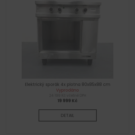
č
u
j
e
m
e
Elektrický sporák 4x plotna 80x85x88 cm
Vyprodáno
24 199 Kč včetně DPH
19 999 Kč
DETAIL