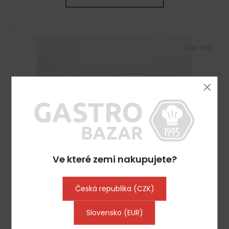
Kód:
7361
Ve které zemi nakupujete?
Česká republika (CZK)
Vařič těstovin Krefft
Slovensko (EUR)
Vyprodáno
3 630 Kč včetně DPH