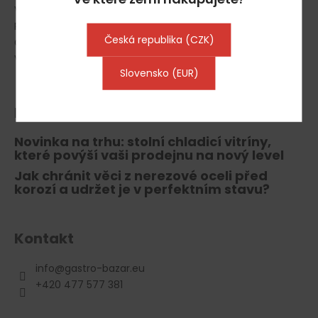
Vrácení zboží, odstoupení od smlouvy
Reklamace
Česká republika (CZK)
Gastro Půjčovna
Výkup gastro vybavení
Slovensko (EUR)
Blog
Novinka na trhu: stolní chladicí vitríny,
které povýší vaši prodejnu na nový level
Jak chránit věci z nerezové oceli před
korozí a udržet je v perfektním stavu?
Kontakt
info
@
gastro-bazar.eu
+420 477 577 381