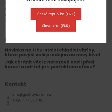
Vrácení zboží, odstoupení od smlouvy
Reklamace
Česká republika (CZK)
Gastro Půjčovna
Výkup gastro vybavení
Slovensko (EUR)
Blog
Novinka na trhu: stolní chladicí vitríny,
které povýší vaši prodejnu na nový level
Jak chránit věci z nerezové oceli před
korozí a udržet je v perfektním stavu?
Kontakt
info
@
gastro-bazar.eu
+420 477 577 381