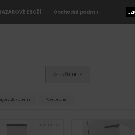
BAZAROVÉ ZBOŽÍ
Obchodní podmínky
Konta
CZ
Co potřebujete najít?
HLEDAT
OTEVŘÍT FILTR
Doporučujeme
ejprodávanější
Abecedně
Kód:
G10150