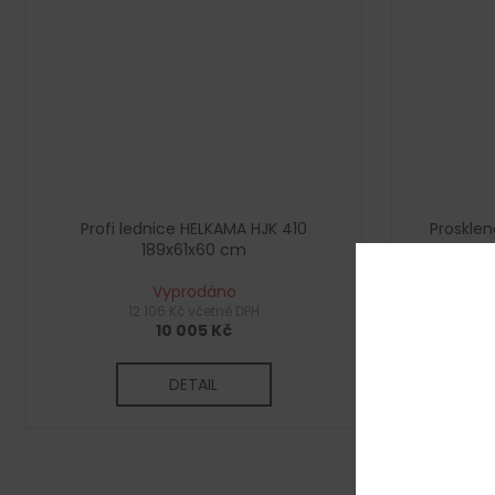
Profi lednice HELKAMA HJK 410
Prosklen
189x61x60 cm
Vyprodáno
12 106 Kč včetně DPH
10 005 Kč
DETAIL