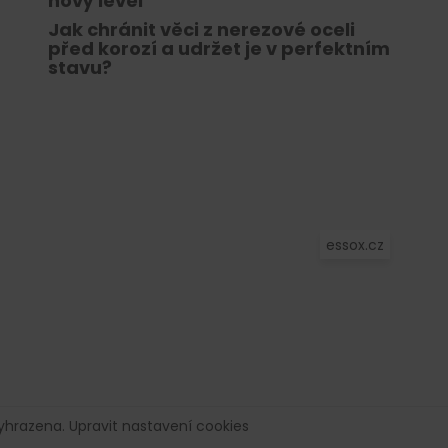
nový level
Jak chránit věci z nerezové oceli
před korozí a udržet je v perfektním
stavu?
essox.cz
vyhrazena.
Upravit nastavení cookies