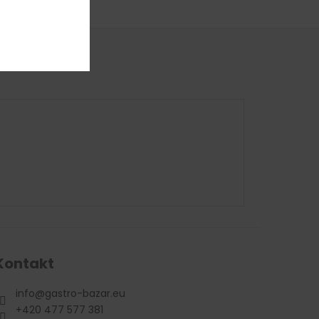
Kontakt
info
@
gastro-bazar.eu
+420 477 577 381