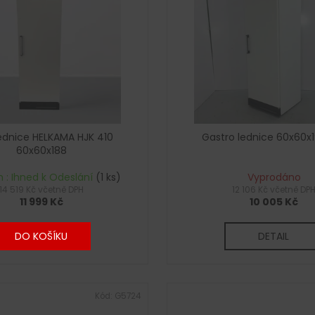
lednice HELKAMA HJK 410
Gastro lednice 60x60x
60x60x188
 : Ihned k Odeslání
(1 ks)
Vyprodáno
14 519 Kč včetně DPH
12 106 Kč včetně DP
11 999 Kč
10 005 Kč
DO KOŠÍKU
DETAIL
Kód:
G5724