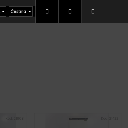
Hledat
Přihlášení
Nákupní
kty
Půjčovna
Vrácení zboží, odstoupení od
K
Čeština
košík
Kód:
21608
Kód:
21422