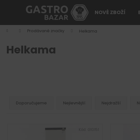
K
Přejít
na
o
NOVÉ ZBOŽÍ
obsah
Zpět
Zpět
š
do
do
í
Domů
Prodávané značky
Helkama
k
obchodu
obchodu
Helkama
Ř
a
Doporučujeme
Nejlevnější
Nejdražší
N
z
e
V
n
ý
Kód:
G10151
í
p