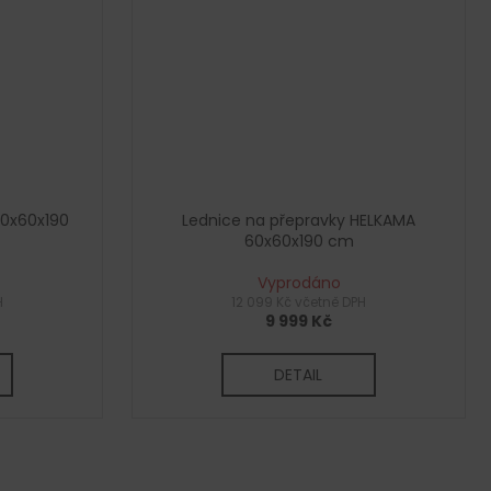
60x60x190
Lednice na přepravky HELKAMA
60x60x190 cm
Vyprodáno
H
12 099 Kč včetně DPH
9 999 Kč
DETAIL