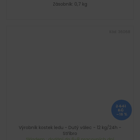
Zásobník: 0,7 kg
Kód:
36068
2 641
KČ
–16 %
Výrobník kostek ledu - Dutý válec - 12 kg/24h -
Stříbro
Skladem : dodání do 6-8 pracovních dní