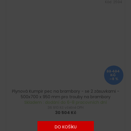
Kód:
2594
33 434
KČ
–8 %
Plynová Kumpir pec na brambory - se 2 zásuvkami -
500x700 x 950 mm pro trouby na brambory
Skladem : dodání do 6-8 pracovních dní
36 910 Kč včetně DPH
30 504 Kč
DO KOŠÍKU