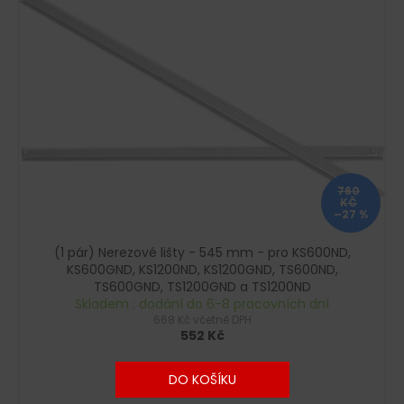
č
u
j
e
m
e
760
KČ
–27 %
(1 pár) Nerezové lišty - 545 mm - pro KS600ND,
KS600GND, KS1200ND, KS1200GND, TS600ND,
TS600GND, TS1200GND a TS1200ND
Skladem : dodání do 6-8 pracovních dní
668 Kč včetně DPH
552 Kč
DO KOŠÍKU