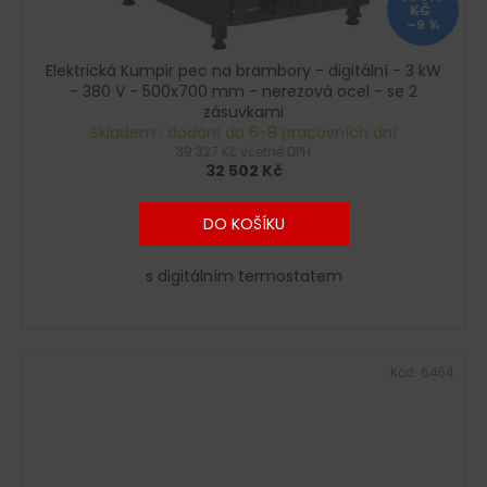
KČ
–9 %
Elektrická Kumpir pec na brambory - digitální - 3 kW
- 380 V - 500x700 mm - nerezová ocel - se 2
zásuvkami
Skladem : dodání do 6-8 pracovních dní
39 327 Kč včetně DPH
32 502 Kč
DO KOŠÍKU
s digitálním termostatem
Kód:
6464