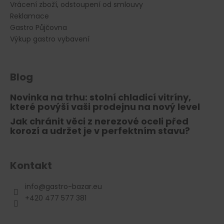
Vrácení zboží, odstoupení od smlouvy
Reklamace
Gastro Půjčovna
Výkup gastro vybavení
Blog
Novinka na trhu: stolní chladicí vitríny,
které povýší vaši prodejnu na nový level
Jak chránit věci z nerezové oceli před
korozí a udržet je v perfektním stavu?
Kontakt
info
@
gastro-bazar.eu
+420 477 577 381