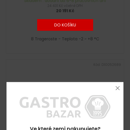
Skladem : dodání do 6-8 pracovních dní
24 431 Kč včetně DPH
20 191 Kč
DO KOŠÍKU
8 Trageroste - Teplota -2 ~ +8 °C
Kód:
D10052689
Ve které zemi nakupujete?