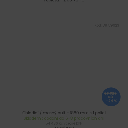
Teplota: +2 do +8 °C
Kód:
D9779623
59 825
KČ
–24 %
Chladicí / masný pult - 1880 mm s 1 policí
Skladem : dodání do 6-8 pracovních dní
54 486 Kč včetně DPH