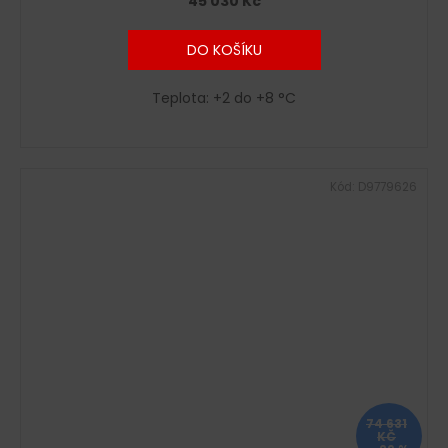
45 030 Kč
DO KOŠÍKU
Teplota: +2 do +8 °C
Kód:
D9779626
74 631
KČ