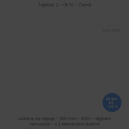
Teplota: 2 ~ +8 °C - Černá
Kód:
14819
28 912
KČ
–30 %
Lednice na nápoje - 925 mm - 630 l - digitální
termostat - s 2 skleněnými dveřmi