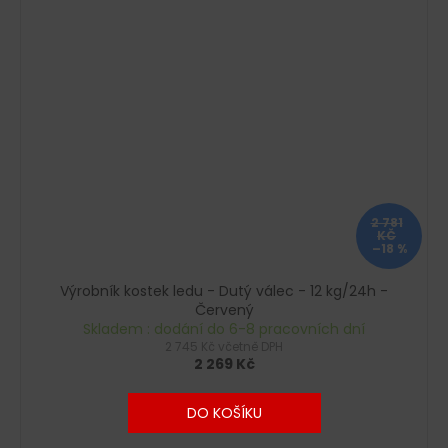
2 781
KČ
–18 %
Výrobník kostek ledu - Dutý válec - 12 kg/24h -
Červený
Skladem : dodání do 6-8 pracovních dní
2 745 Kč včetně DPH
2 269 Kč
DO KOŠÍKU