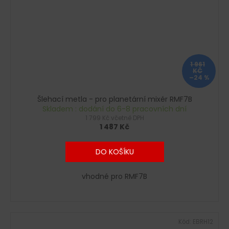
1 961
KČ
–24 %
Šlehací metla - pro planetární mixér RMF7B
Skladem : dodání do 6-8 pracovních dní
1 799 Kč včetně DPH
1 487 Kč
DO KOŠÍKU
vhodné pro RMF7B
Kód:
EBRH12