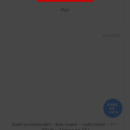
Plyn
Kód:
16075
6 062
KČ
–16 %
Stolní profesionální - Bain‑marie – vodní lázeň - 7 l -
300 W - 2 hrnce po 3,5 l