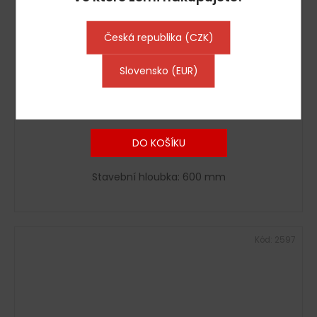
11 344
KČ
–32 %
Česká republika (CZK)
Nerezová pracovní skříňka PREMIUM - 1000x600 mm -
průchozí - posuvné dveře vpředu i vzadu
Slovensko (EUR)
Skladem : dodání do 6-8 pracovních dní
9 317 Kč včetně DPH
7 700 Kč
DO KOŠÍKU
Stavební hloubka: 600 mm
Kód:
2597