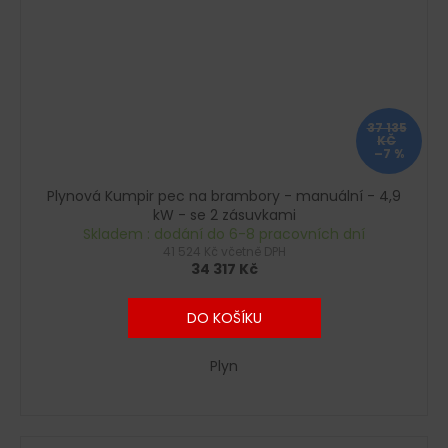
37 135
KČ
–7 %
Plynová Kumpir pec na brambory - manuální - 4,9
kW - se 2 zásuvkami
Skladem : dodání do 6-8 pracovních dní
41 524 Kč včetně DPH
34 317 Kč
DO KOŠÍKU
Plyn