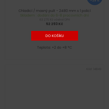
–29 %
Chladicí / masný pult - 2480 mm s 1 policí
Skladem : dodání do 6-8 pracovních dní
63 275 Kč včetně DPH
52 293 Kč
DO KOŠÍKU
Teplota: +2 do +8 °C
Kód:
14849