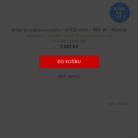
4 882
KČ
–33 %
Stroj na cukrovou vatu - Ø 520 mm - 950 W - Růžový
Skladem : dodání do 6-8 pracovních dní
3 941 Kč včetně DPH
3 257 Kč
DO KOŠÍKU
950 wattů
Kód:
42449