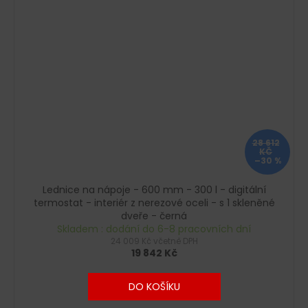
28 612
KČ
–30 %
Lednice na nápoje - 600 mm - 300 l - digitální
termostat - interiér z nerezové oceli - s 1 skleněné
dveře - černá
Skladem : dodání do 6-8 pracovních dní
24 009 Kč včetně DPH
19 842 Kč
DO KOŠÍKU