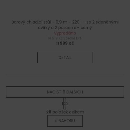
Barový chladicí stůl – 0,9 m – 220 l – se 2 skleněnými
dvířky a 2 policemi – černý
Vyprodáno
14 519 Kč včetně DPH
11 999 Kč
DETAIL
NAČÍST 8 DALŠÍCH
S
1
2
t
O
r
28
položek celkem
v
á
NAHORU
l
n
k
á