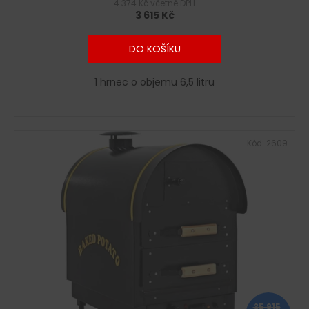
4 374 Kč včetně DPH
3 615 Kč
DO KOŠÍKU
1 hrnec o objemu 6,5 litru
Kód:
2609
35 915