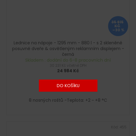
35 915
KČ
–30 %
Lednice na nápoje - 1295 mm - 880 l - s 2 skleněné
posuvné dveře & osvětleným reklamním displejem -
černá
Skladem : dodání do 6-8 pracovních dní
30 231 Kč včetně DPH
24 984 Kč
DO KOŠÍKU
8 nosných roštů -Teplota: +2 ~ +8 °C
Kód:
455