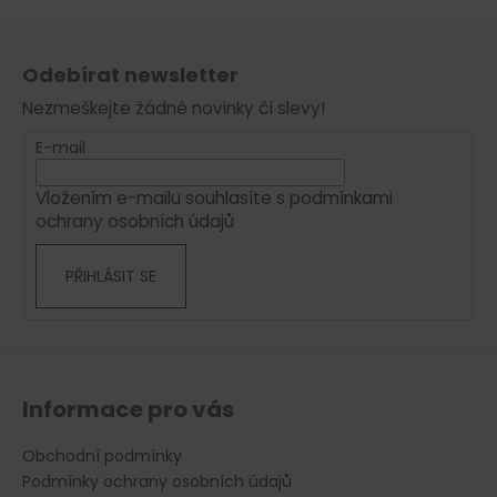
o
d
Z
v
a
á
á
c
Odebírat newsletter
n
p
í
í
Nezmeškejte žádné novinky či slevy!
p
a
r
t
E-mail
v
í
k
Vložením e-mailu souhlasíte s
podmínkami
y
ochrany osobních údajů
v
ý
PŘIHLÁSIT SE
p
i
s
u
Informace pro vás
Obchodní podmínky
Podmínky ochrany osobních údajů