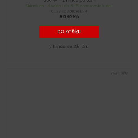
Skladem : dodání do 6-8 pracovních dní
6 159 Kč včetně DPH
5 090 Kč
DO KOŠÍKU
2 hrnce po 3,5 litru
Kód:
11678