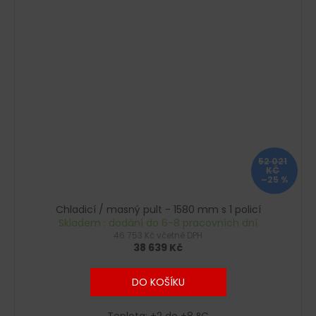
52 021
KČ
–25 %
Chladicí / masný pult - 1580 mm s 1 policí
Skladem : dodání do 6-8 pracovních dní
46 753 Kč včetně DPH
38 639 Kč
DO KOŠÍKU