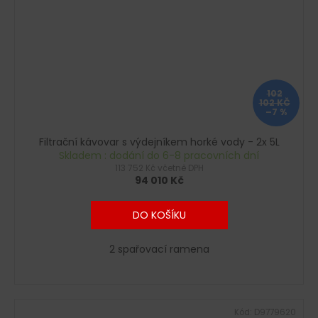
102
102 KČ
–7 %
Filtrační kávovar s výdejníkem horké vody - 2x 5L
Skladem : dodání do 6-8 pracovních dní
113 752 Kč včetně DPH
94 010 Kč
DO KOŠÍKU
2 spařovací ramena
Kód:
D9779620