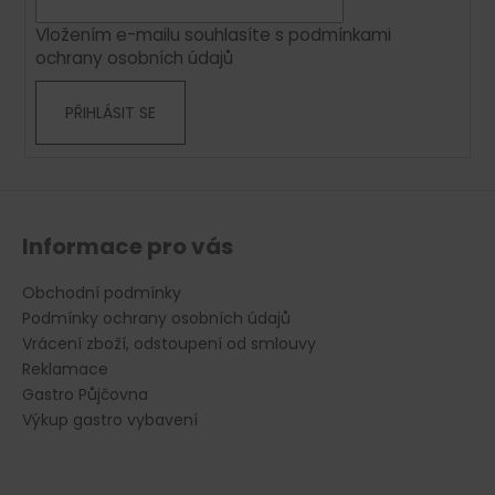
í
p
Vložením e-mailu souhlasíte s
podmínkami
r
ochrany osobních údajů
v
k
PŘIHLÁSIT SE
y
v
ý
p
i
s
Informace pro vás
u
Obchodní podmínky
Podmínky ochrany osobních údajů
Vrácení zboží, odstoupení od smlouvy
Reklamace
Gastro Půjčovna
Výkup gastro vybavení