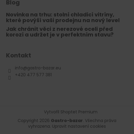
Blog
Novinka na trhu: stolní chladicí vitríny,
které povýší vaši prodejnu na nový level
Jak chránit věci z nerezové oceli před
korozí a udržet je v perfektním stavu?
Kontakt
info
@
gastro-bazar.eu
+420 477 577 381
Vytvořil Shoptet Premium
Copyright 2026
Gastro-bazar
. Všechna práva
vyhrazena.
Upravit nastavení cookies