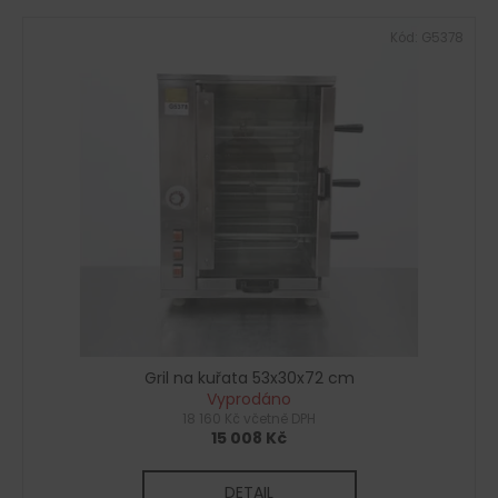
Kód:
G5378
Gril na kuřata 53x30x72 cm
Vyprodáno
18 160 Kč včetně DPH
15 008 Kč
DETAIL