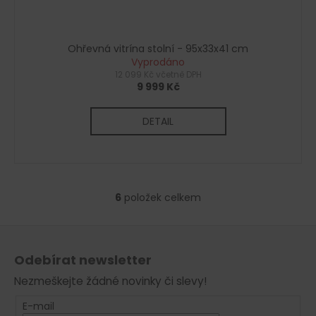
Ohřevná vitrína stolní - 95x33x41 cm
Vyprodáno
12 099 Kč včetně DPH
9 999 Kč
DETAIL
6
položek celkem
O
v
Z
l
á
á
Odebírat newsletter
d
p
a
Nezmeškejte žádné novinky či slevy!
a
c
t
E-mail
í