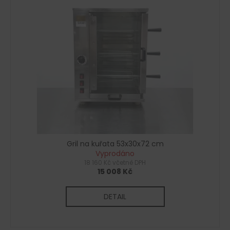
č
u
j
e
m
e
Gril na kuřata 53x30x72 cm
Vyprodáno
18 160 Kč včetně DPH
15 008 Kč
DETAIL