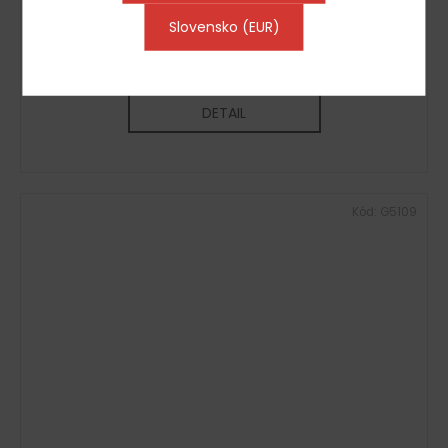
Gril na kuřata 70x53x30 cm
Slovensko (EUR)
Vyprodáno
18 160 Kč včetně DPH
15 008 Kč
DETAIL
Kód:
G5109