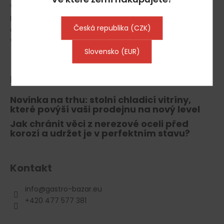
Vrácení zboží, odstoupení od smlouvy
Reklamace
Česká republika (CZK)
Gastro Půjčovna
Výkup gastro vybavení
Slovensko (EUR)
Blog
Novinka na trhu: stolní chladicí vitríny,
které povýší vaši prodejnu na nový level
Jak chránit věci z nerezové oceli před
korozí a udržet je v perfektním stavu?
Kontakt
info
@
gastro-bazar.eu
+420 477 577 381