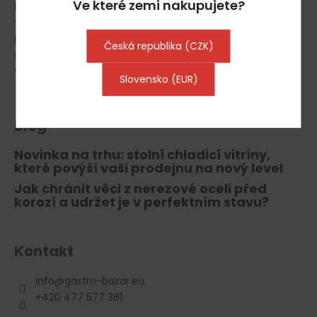
Ve které zemi nakupujete?
Podmínky ochrany osobních údajů
Vrácení zboží, odstoupení od smlouvy
Reklamace
Česká republika (CZK)
Gastro Půjčovna
Výkup gastro vybavení
Slovensko (EUR)
Blog
Novinka na trhu: stolní chladicí vitríny,
které povýší vaši prodejnu na nový level
Jak chránit věci z nerezové oceli před
korozí a udržet je v perfektním stavu?
Kontakt
info
@
gastro-bazar.eu
+420 477 577 381