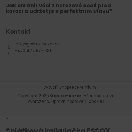
Jak chránit věci z nerezové oceli před
korozí a udržet je v perfektním stavu?
Kontakt
info
@
gastro-bazar.eu
+420 477 577 381
Vytvořil Shoptet Premium
Copyright 2026
Gastro-bazar
. Všechna práva
vyhrazena.
Upravit nastavení cookies
×
Splátková kalkulačka ESSOX