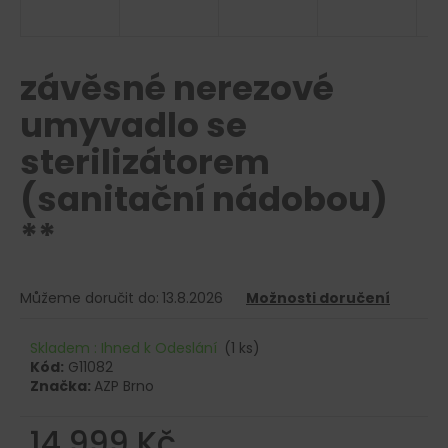
a
j
í
závěsné nerezové
t
umyvadlo se
?
sterilizátorem
(sanitační nádobou)
**
HLEDAT
Můžeme doručit do:
13.8.2026
Možnosti doručení
D
o
Skladem : Ihned k Odeslání
(1 ks)
p
Kód:
G11082
o
Značka:
AZP Brno
r
u
14 999 Kč