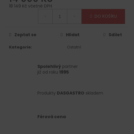
č
18 149 Kč včetně DPH
u
Měrná
j
DO KOŠÍKU
cena:
e
m
e
Zeptat se
Hlídat
Sdílet
Kategorie
:
Ostatní
Spolehlivý
partner
již od roku
1995
Produkty
DASGASTRO
skladem
Férová cena