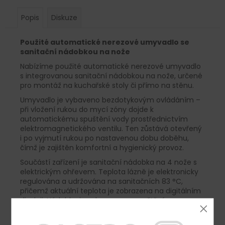
Popis
Diskuze
Použité automatické nerezové umyvadlo se
sanitační nádobkou na nože
Nabízíme použité automatické nerezové umyvadlo
s integrovanou sanitační nádobkou na nože, určené
pro montáž na kuchařské stoly či přímo na stěnu.
Umyvadlo je vybaveno bezdotykovým ovládáním –
při vložení rukou do mycí zóny dojde k
automatickému spuštění vody prostřednictvím
elektromagnetického ventilu. Ten zůstává otevřený
i po vyjmutí rukou po nastavenou dobu doběhu,
čímž je zajištěn komfortní a hygienický provoz.
Součástí zařízení je sanitační nádobka na 4 nože s
elektrickým ohřevem. Teplota lázně je elektronicky
regulována a udržována na sanitačních 83 °C,
přičemž aktuální teplota je zobrazena na digitálním
displeji. Nádobka je vybavena napouštěcím a
vypouštěcím ventilem, přepadem pro udržení
maximální hladiny a bezpečnostními prvky proti