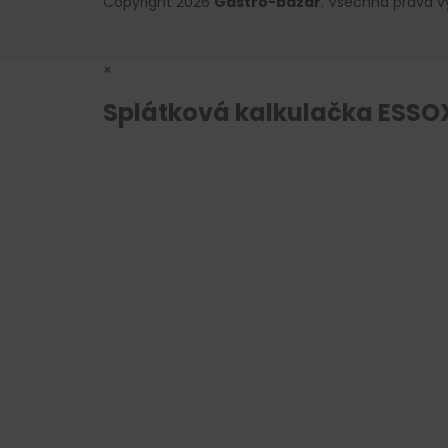
Copyright 2026
Gastro-bazar
. Všechna práva 
×
Splátková kalkulačka ESSO