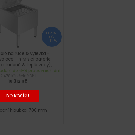
11 715
KČ
–11 %
lo na ruce & výlevka -
á ocel - s Mísicí baterie
ka studené & teplé vody),
odání do 6-8 pracovních dní
dávkovač mýdla
12 478 Kč včetně DPH
10 312 Kč
DO KOŠÍKU
lační hloubka: 700 mm