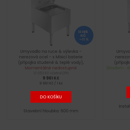
i
u
s
k
p
t
r
ů
o
11 195
KČ
d
–11 %
u
Umyvadlo na ruce & výlevka -
Umyvad
k
nerezová ocel - s Mísicí baterie
nerezov
t
(přípojka studené & teplé vody),
(přípoj
Momentálně nedostupné
dávkovač mýdla
Skladem : d
ů
12 053 Kč včetně DPH
9 961 Kč
Měrná
9 961 Kč / 1 ks
cena:
DO KOŠÍKU
Insta
Stavební hloubka: 600 mm