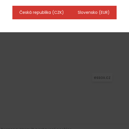
vitríny, které povýší vaši prodejnu na
nový level
Česká republika (CZK)
Slovensko (EUR)
Jak chránit věci z nerezové oceli
před korozí a udržet je v perfektním
stavu?
essox.cz