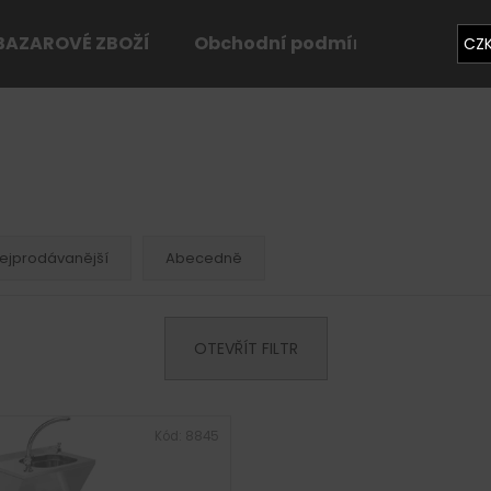
BAZAROVÉ ZBOŽÍ
Obchodní podmínky
Konta
CZ
Co potřebujete najít?
HLEDAT
ejprodávanější
Abecedně
Doporučujeme
OTEVŘÍT FILTR
Kód:
8845