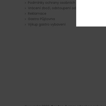
Podmínky ochrany osobních údajů
Vrácení zboží, odstoupení od smlouvy
Reklamace
Gastro Půjčovna
Výkup gastro vybavení