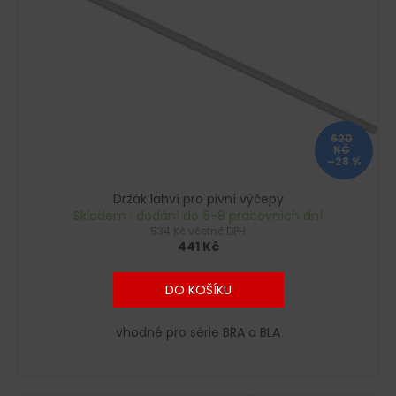
620
KČ
–28 %
Držák lahví pro pivní výčepy
Skladem : dodání do 6-8 pracovních dní
534 Kč včetně DPH
441 Kč
DO KOŠÍKU
vhodné pro série BRA a BLA