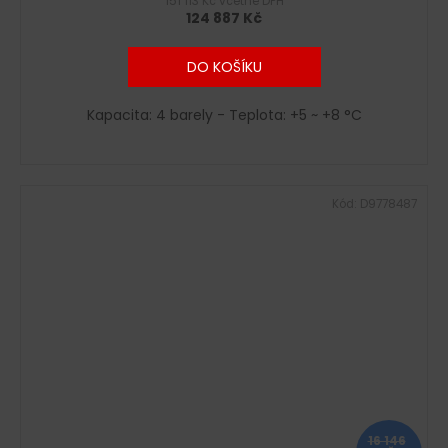
151 113 Kč včetně DPH
124 887 Kč
DO KOŠÍKU
Kapacita: 4 barely - Teplota: +5 ~ +8 °C
Kód:
D9778487
16 146