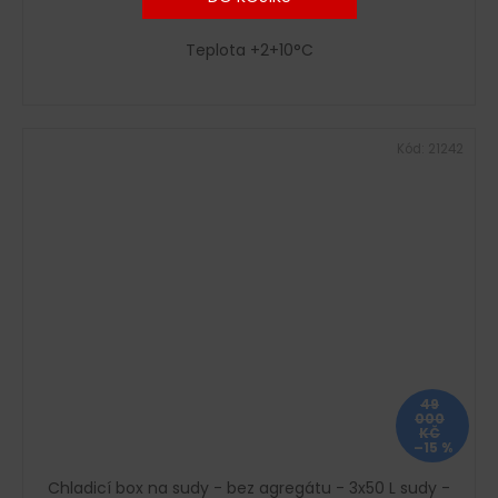
Teplota +2+10°C
Kód:
21242
49
000
KČ
–15 %
Chladicí box na sudy - bez agregátu - 3x50 L sudy -