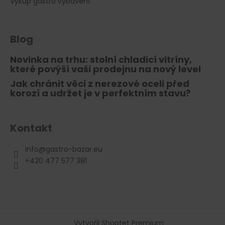
Výkup gastro vybavení
Blog
Novinka na trhu: stolní chladicí vitríny,
které povýší vaši prodejnu na nový level
Jak chránit věci z nerezové oceli před
korozí a udržet je v perfektním stavu?
Kontakt
info
@
gastro-bazar.eu
+420 477 577 381
Vytvořil Shoptet Premium