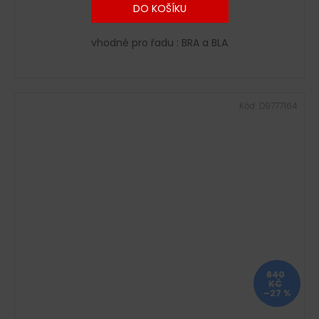
DO KOŠÍKU
vhodné pro řadu : BRA a BLA
Kód:
D9777164
840
KČ
–27 %