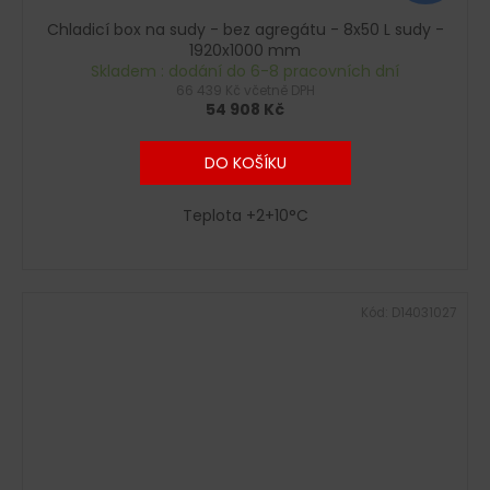
Chladicí box na sudy - bez agregátu - 8x50 L sudy -
1920x1000 mm
Skladem : dodání do 6-8 pracovních dní
66 439 Kč včetně DPH
54 908 Kč
DO KOŠÍKU
Teplota +2+10°C
Kód:
D14031027