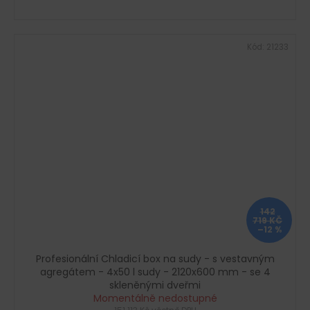
Kód:
21233
142
719 KČ
–12 %
Profesionální Chladicí box na sudy - s vestavným
agregátem - 4x50 l sudy - 2120x600 mm - se 4
skleněnými dveřmi
Momentálně nedostupné