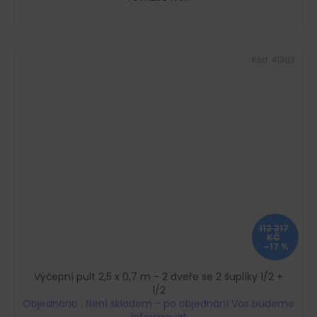
Kód:
41363
112 217
KČ
–17 %
Výčepní pult 2,5 x 0,7 m - 2 dveře se 2 šuplíky 1/2 +
1/2
Objednáno : Není skladem - po objednání Vás budeme
informovat