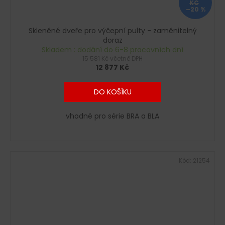
KČ
–20 %
Skleněné dveře pro výčepní pulty - zaměnitelný
doraz
Skladem : dodání do 6-8 pracovních dní
15 581 Kč včetně DPH
12 877 Kč
DO KOŠÍKU
vhodné pro série BRA a BLA
Kód:
21254