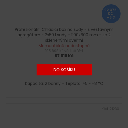
92 378
KČ
–5 %
Profesionální Chladicí box na sudy - s vestavným
agregátem - 2x50 l sudy - 1100x600 mm - se 2
skleněnými dveřmi
Momentálně nedostupné
105 898 Kč včetně DPH
87 519 Kč
DO KOŠÍKU
Kapacita: 2 barely - Teplota: +5 ~ +8 °C
Kód:
21230