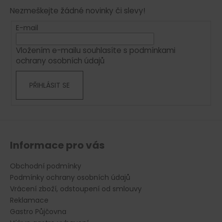
p
í
í
Nezmeškejte žádné novinky či slevy!
p
a
r
t
E-mail
v
í
k
Vložením e-mailu souhlasíte s
podmínkami
y
ochrany osobních údajů
v
ý
PŘIHLÁSIT SE
p
i
s
u
Informace pro vás
Obchodní podmínky
Podmínky ochrany osobních údajů
Vrácení zboží, odstoupení od smlouvy
Reklamace
Gastro Půjčovna