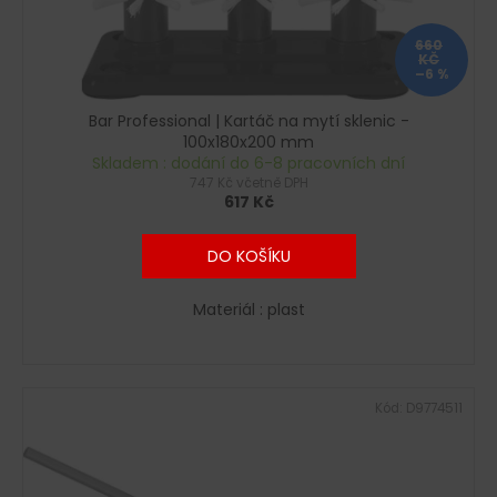
660
KČ
–6 %
Bar Professional | Kartáč na mytí sklenic -
100x180x200 mm
Skladem : dodání do 6-8 pracovních dní
747 Kč včetně DPH
617 Kč
DO KOŠÍKU
Materiál : plast
Kód:
D9774511