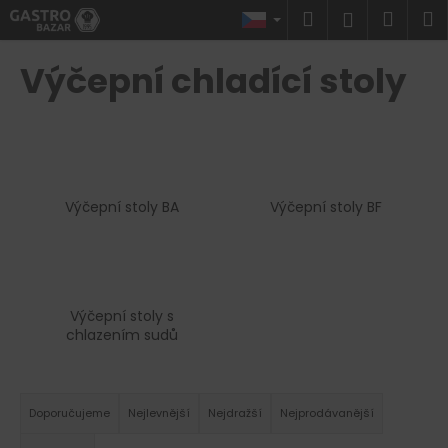
K
Přejít
Hledat
Náku
M
Přihlášen
na
o
obsah
Zpět
Zpět
košík
š
Výčepní chladící stoly
í
C
k
o
p
o
Výčepní stoly BA
Výčepní stoly BF
t
ř
e
b
u
Výčepní stoly s
chlazením sudů
j
e
Ř
t
a
Doporučujeme
Nejlevnější
Nejdražší
Nejprodávanější
e
z
n