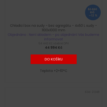
51 301
KČ
–12 %
Chladicí box na sudy - bez agregátu - 4x50 L sudy -
1100x1000 mm
Objednáno : Není skladem - po objednání Vás budeme
informovat
54 443 Kč včetně DPH
44 994 Kč
DO KOŠÍKU
Teplota +2+10°C
Kód:
21248