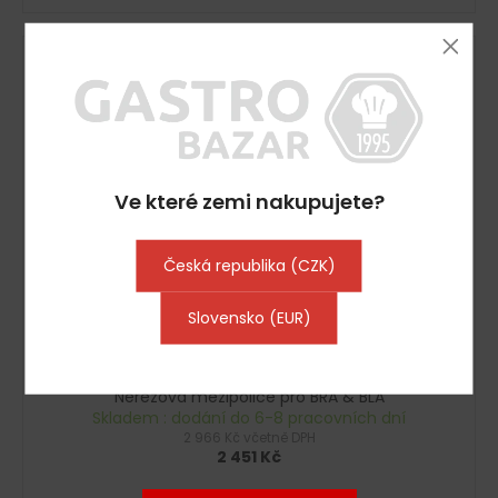
Kód:
D9774508
Ve které zemi nakupujete?
Česká republika (CZK)
Slovensko (EUR)
3 061
KČ
–19 %
Nerezová mezipolice pro BRA & BLA
Skladem : dodání do 6-8 pracovních dní
2 966 Kč včetně DPH
2 451 Kč