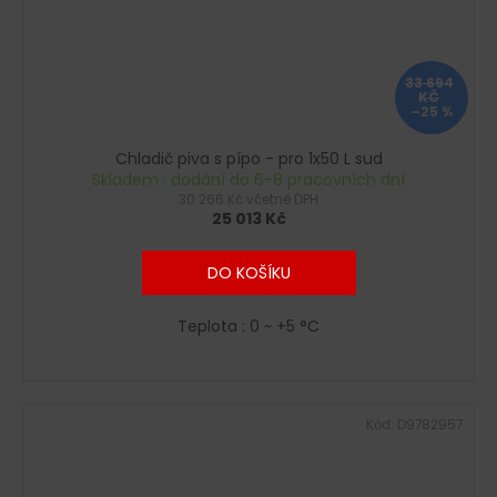
33 694
KČ
–25 %
Chladič piva s pípo - pro 1x50 L sud
Skladem : dodání do 6-8 pracovních dní
30 266 Kč včetně DPH
25 013 Kč
DO KOŠÍKU
Teplota : 0 ~ +5 °C
Kód:
D9782957