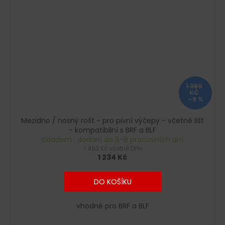
1 360
KČ
–9 %
Mezidno / nosný rošt - pro pivní výčepy - včetně lišt
- kompatibilní s BRF a BLF
Skladem : dodání do 6-8 pracovních dní
1 493 Kč včetně DPH
1 234 Kč
DO KOŠÍKU
vhodné pro BRF a BLF