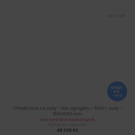
Kód:
21245
51 521
KČ
–4 %
Chladicí box na sudy - bez agregátu - 6x50 L sudy -
1510x1000 mm
Momentálně nedostupné
59 539 Kč včetně DPH
49 206 Kč