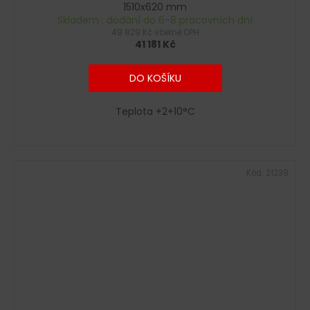
1510x620 mm
Skladem : dodání do 6-8 pracovních dní
49 829 Kč včetně DPH
41 181 Kč
DO KOŠÍKU
Teplota +2+10°C
Kód:
21239