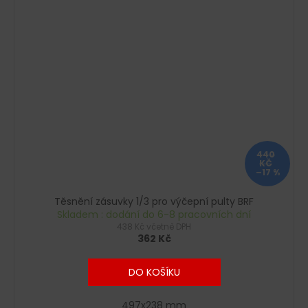
440
KČ
–17 %
Těsnění zásuvky 1/3 pro výčepní pulty BRF
Skladem : dodání do 6-8 pracovních dní
438 Kč včetně DPH
362 Kč
DO KOŠÍKU
497x238 mm