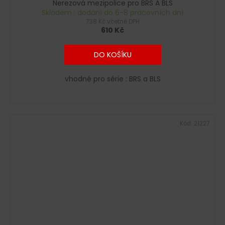
Nerezová mezipolice pro BRS A BLS
Skladem : dodání do 6-8 pracovních dní
738 Kč včetně DPH
610 Kč
DO KOŠÍKU
vhodné pro série : BRS a BLS
Kód:
21227