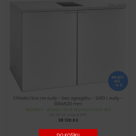
Kód:
21236
40 817
KČ
–6 %
Chladicí box na sudy - bez agregátu - 2x50 L sudy -
1100x620 mm
Skladem : dodání do 6-8 pracovních dní
46 137 Kč včetně DPH
38 130 Kč
DO KOŠÍKU