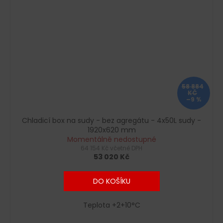
58 884
KČ
–9 %
Chladicí box na sudy - bez agregátu - 4x50L sudy -
1920x620 mm
Momentálně nedostupné
64 154 Kč včetně DPH
53 020 Kč
DO KOŠÍKU
Teplota +2+10°C