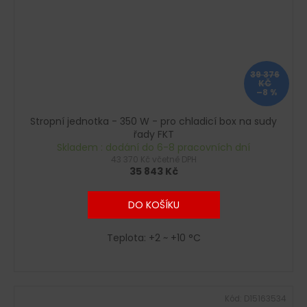
39 376
KČ
–8 %
Stropní jednotka - 350 W - pro chladicí box na sudy
řady FKT
Skladem : dodání do 6-8 pracovních dní
43 370 Kč včetně DPH
35 843 Kč
DO KOŠÍKU
Teplota: +2 ~ +10 °C
Kód:
D15163534