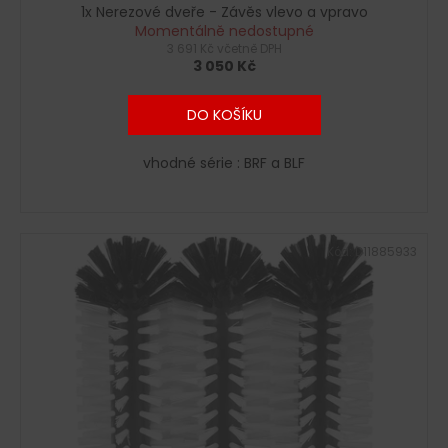
č
ů
1x Nerezové dveře - Závěs vlevo a vpravo
u
Momentálně nedostupné
j
3 691 Kč včetně DPH
e
3 050 Kč
m
e
DO KOŠÍKU
vhodné série : BRF a BLF
Kód:
D11885933