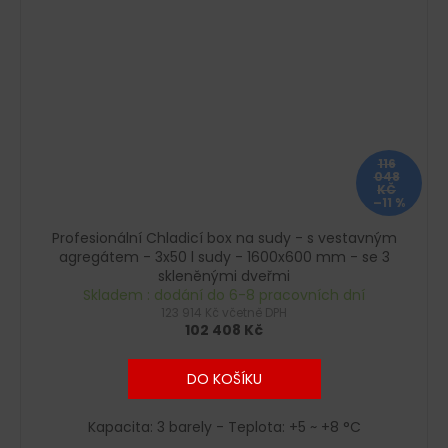
116
048
KČ
–11 %
Profesionální Chladicí box na sudy - s vestavným
agregátem - 3x50 l sudy - 1600x600 mm - se 3
skleněnými dveřmi
Skladem : dodání do 6-8 pracovních dní
123 914 Kč včetně DPH
102 408 Kč
DO KOŠÍKU
Kapacita: 3 barely - Teplota: +5 ~ +8 °C