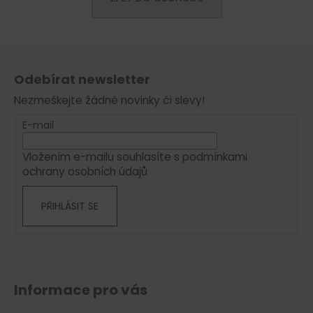
a
j
Z
í
á
t
Odebírat newsletter
p
?
Nezmeškejte žádné novinky či slevy!
a
t
E-mail
í
Vložením e-mailu souhlasíte s
podmínkami
HLEDAT
ochrany osobních údajů
PŘIHLÁSIT SE
D
o
p
o
r
Informace pro vás
u