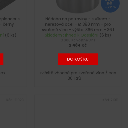
KČ
–22 %
ploader s
Nádoba na potraviny - s víkem -
- černý
nerezová ocel - Ø 380 mm - pro
svařené víno - výška: 366 mm - 36 l
ání
(6 ks)
Skladem : Ihned k Odeslání
(6 ks)
3 006 Kč včetně DPH
2 484 Kč
DO KOŠÍKU
 mm
zvláště vhodné pro svařené víno / cca
36 litrů
Kód:
21023
Kód:
21011