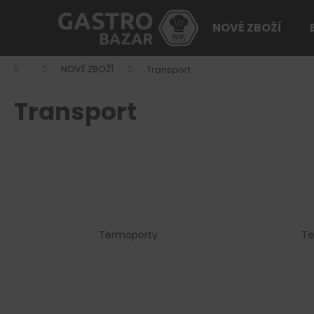
K
Přejít
na
o
NOVÉ ZBOŽÍ
obsah
Zpět
Zpět
š
do
do
í
Domů
NOVÉ ZBOŽÍ
Transport
k
obchodu
obchodu
Transport
Termoporty
Te