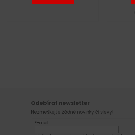
Z
á
Odebírat newsletter
p
Nezmeškejte žádné novinky či slevy!
a
t
E-mail
í