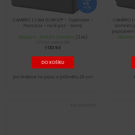
o
KČ
d
–1 %
u
CAMBRO | CAM GOBOX® - Toploader -
CAMBRO | 
k
Pizza box - na 8 pizz - černý
vrchním p
t
popruhem 
Skladem : Ihned k Odeslání
(3 ks)
Skladem
ů
1 370 Kč včetně DPH
1 132 Kč
DO KOŠÍKU
pro krabice na pizzu o průměru 33 cm
Kód:
D9780713