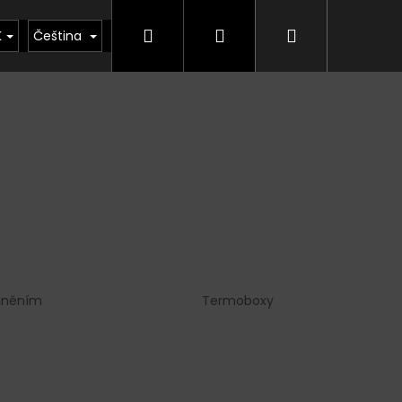
Hledat
Přihlášení
Nákupní
kty
Půjčovna
Vrácení zboží, odstoupení od
K
Čeština
košík
lněním
Termoboxy