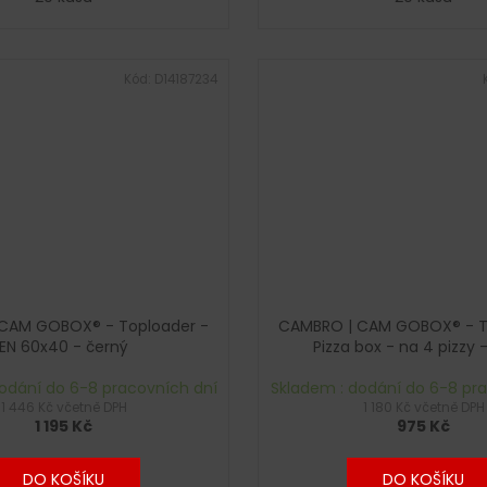
Kód:
D14187234
CAM GOBOX® - Toploader -
CAMBRO | CAM GOBOX® - T
EN 60x40 - černý
Pizza box - na 4 pizzy 
odání do 6-8 pracovních dní
Skladem : dodání do 6-8 pr
1 446 Kč včetně DPH
1 180 Kč včetně DPH
1 195 Kč
975 Kč
DO KOŠÍKU
DO KOŠÍKU