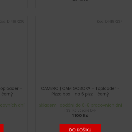
Kód:
D14187236
Kód:
D14187237
oploader -
CAMBRO | CAM GOBOX® - Toploader -
- černý
Pizza box - na 6 pizz - černý
acovních dní
Skladem : dodání do 6-8 pracovních dní
1 331 Kč včetně DPH
1 100 Kč
DO KOŠÍKU