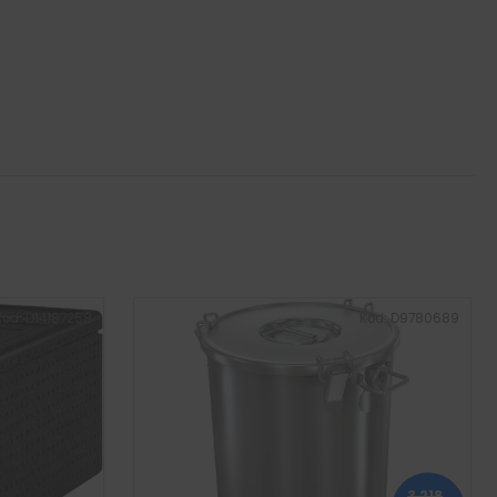
Kód:
D14187258
Kód:
D9780689
3 218