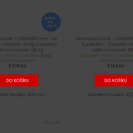
4 978
KČ
–34 %
í vozík - 1 000x500 mm - se
Servírovací vozík - 1 200x
 - nosnost: 40 kg (na polici)
2 policemi - 2 kolečka s 
lková nosnost: 120 kg
celková nosnost: 80
 : Ihned k Odeslání
(1 ks)
Skladem : Ihned k Odesl
3 966 Kč včetně DPH
3 803 Kč včetně DP
3 278 Kč
3 143 Kč
DO KOŠÍKU
DO KOŠÍKU
ební hloubka: 500 mm
Stavební hloubka: 6
Kód:
4184