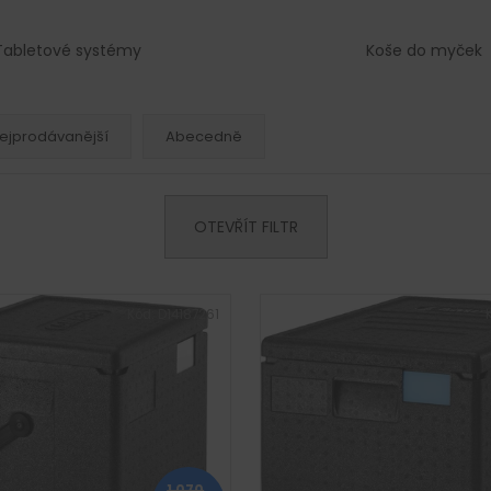
Tabletové systémy
Koše do myček
ejprodávanější
Abecedně
OTEVŘÍT FILTR
Kód:
D14187261
1 070