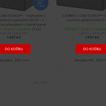
KČ
–3 %
CAM GOBOX® - Toploader s
CAMBRO | CAM GOBOX® To
lněním poloviční GN 1/1 - s
vrchním plněnímGN 1/1 
na přenášení v černé barvě
 : Ihned k Odeslání
(2 ks)
Skladem : Ihned k Odesl
1 255 Kč včetně DPH
1 255 Kč včetně DPH
1 037 Kč
1 037 Kč
DO KOŠÍKU
DO KOŠÍKU
Hloubka : 200 mm
Hloubka GN : 200
Kód:
21017