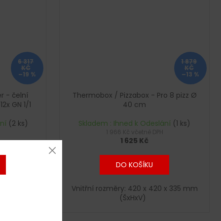
6 317
1 879
KČ
KČ
–19 %
–13 %
 - čelní
Thermobox / Pizzabox - Pro 8 pizz Ø
 12x GN 1/1
40 cm
ání
(2 ks)
Skladem : Ihned k Odeslání
(1 ks)
1 966 Kč včetně DPH
1 625 Kč
DO KOŠÍKU
0x625 mm
Vnitřní rozměry: 420 x 420 x 335 mm
(ŠxHxV)