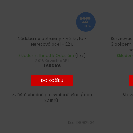
2 039
KČ
–18 %
Nádoba na potraviny - vč. krytu -
Servírovac
Nerezová ocel - 22 L
3 policemi
- ce
Skladem : Ihned k Odeslání
(1 ks)
Skladem
2 016 Kč včetně DPH
1 666 Kč
DO KOŠÍKU
zvláště vhodné pro svařené víno / cca
Stav
22 litrů
Kód:
D9782504