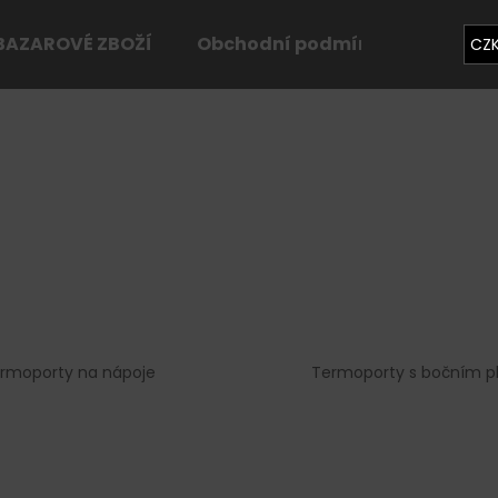
BAZAROVÉ ZBOŽÍ
Obchodní podmínky
Konta
CZ
Co potřebujete najít?
HLEDAT
Doporučujeme
rmoporty na nápoje
Termoporty s bočním p