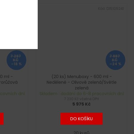
ód:
D15105240
Kód:
D15105241
7 297
7 897
KČ
KČ
–18 %
–24 %
0 ml -
(20 ks) Menuboxy - 600 ml -
rorůžová
Nedělené - Olivově zelená/Světle
zelená
acovních dní
Skladem : dodání do 6-8 pracovních dní
7 230 Kč včetně DPH
5 975 Kč
DO KOŠÍKU
20 kusů