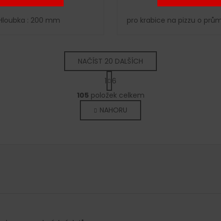
Hloubka : 200 mm
pro krabice na pizzu o pr
NAČÍST 20 DALŠÍCH
S
1
6
t
O
r
105
položek celkem
v
á
NAHORU
l
n
k
á
o
d
v
a
á
c
n
í
í
p
r
v
k
y