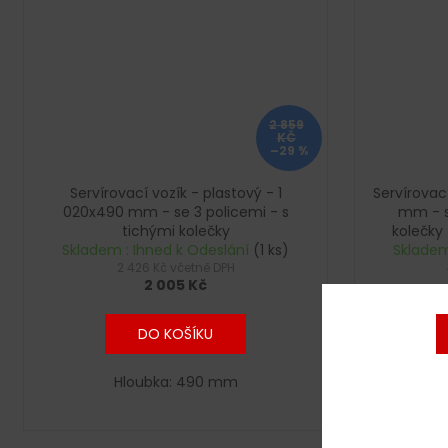
2 859
KČ
–29 %
Servírovací vozík - plastový - 1
Servírovac
020x490 mm - se 3 policemi - s
mm - s
tichými kolečky
kolečky 
Skladem : Ihned k Odeslání
(1 ks)
Skladem
2 426 Kč včetně DPH
2 005 Kč
DO KOŠÍKU
Hloubka: 490 mm
E