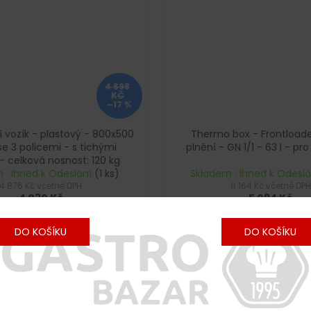
4 898
KČ
–17 %
í vozík - plastový - 800x500
Thermo box - Frontloader
e 3 policemi - s tichými
plnění - GN 1/1 - 63 l - pro
- celková nosnost: 120 kg
 : Ihned k Odeslání
(1 ks)
Skladem : Ihned k Odesl
4 876 Kč včetně DPH
6 164 Kč včetně DPH
4 030 Kč
5 094 Kč
DO KOŠÍKU
DO KOŠÍKU
xtrémně tichá kola
Vnitřní rozměry: 450x65
(ŠxHxV)