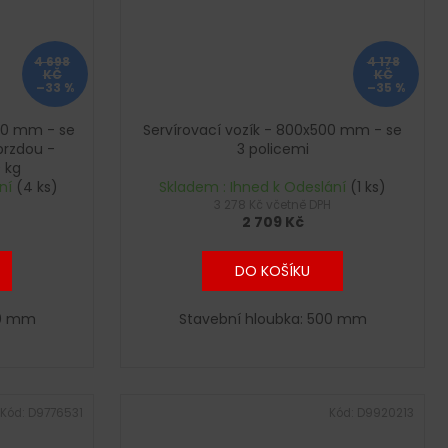
4 698
4 178
KČ
KČ
–33 %
–35 %
600 mm - se
Servírovací vozík - 800x500 mm - se
brzdou -
3 policemi
 kg
ání
(4 ks)
Skladem : Ihned k Odeslání
(1 ks)
H
3 278 Kč včetně DPH
2 709 Kč
DO KOŠÍKU
00 mm
Stavební hloubka: 500 mm
Kód:
D9776531
Kód:
D9920213