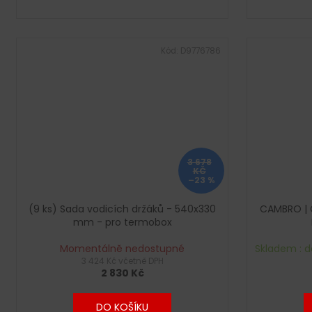
Kód:
D9776786
3 678
KČ
–23 %
(9 ks) Sada vodicích držáků - 540x330
CAMBRO | 
mm - pro termobox
Momentálně nedostupné
Skladem : d
3 424 Kč včetně DPH
2 830 Kč
DO KOŠÍKU