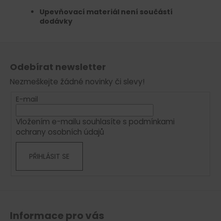
Upevňovací materiál není součástí
dodávky
Z
á
Odebírat newsletter
p
Nezmeškejte žádné novinky či slevy!
a
t
E-mail
í
Vložením e-mailu souhlasíte s
podmínkami
ochrany osobních údajů
PŘIHLÁSIT SE
Informace pro vás