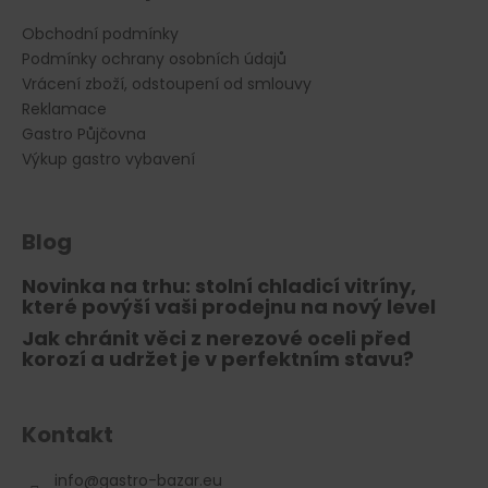
Obchodní podmínky
Podmínky ochrany osobních údajů
Vrácení zboží, odstoupení od smlouvy
Reklamace
Gastro Půjčovna
Výkup gastro vybavení
Blog
Novinka na trhu: stolní chladicí vitríny,
které povýší vaši prodejnu na nový level
Jak chránit věci z nerezové oceli před
korozí a udržet je v perfektním stavu?
Kontakt
info
@
gastro-bazar.eu