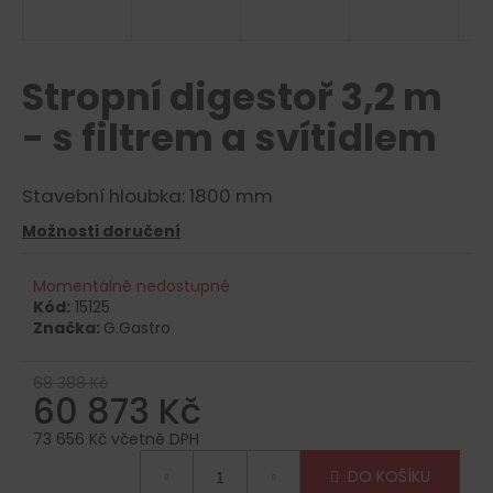
a
j
í
Stropní digestoř 3,2 m
t
- s filtrem a svítidlem
?
Stavební hloubka: 1800 mm
Možnosti doručení
HLEDAT
Momentálně nedostupné
Kód:
15125
Značka:
G.Gastro
D
o
68 388 Kč
p
60 873 Kč
o
73 656 Kč včetně DPH
r
Měrná
u
DO KOŠÍKU
cena: