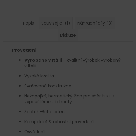
Popis
Související (1)
Náhradní díly (3)
Diskuze
Provedení
Vyrobeno v Itálii
- kvalitní výrobek vyrobený
v Itálii
Vysoká kvalita
Svařovaná konstrukce
Nekapající, hermetický žlab pro sběr tuku s
vypouštěcími kohouty
Scotch-Brite satén
Kompaktní & robustní provedení
Osvětlení