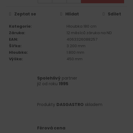
č
u
j
Zeptat se
Hlídat
Sdílet
e
m
Kategorie
:
Hloubka 180 cm
e
Záruka
:
12 měsíců záruka na ND
EAN
:
4063326088257
Šířka
:
3.200 mm
Hloubka
:
1.800 mm
Výška
:
450 mm
Spolehlivý
partner
již od roku
1995
Produkty
DASGASTRO
skladem
Férová cena