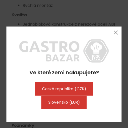
Rychlá montáž
Kvalita
Jednobloková konstrukce z nerezové oceli AISI
304
Labyrintové filtry z nerezové oceli 18/10
Rozsah dodávky
Ochranný filtr proti plameni 12 / Typ B
Vnitřní osvětlení
Ve které zemi nakupujete?
Směrnice
Vyrobeno samozřejmě v souladu s
Česká republika (CZK)
hygienickými a bezpečnostními směrnicemi
Výrobek nese označení CE.
Slovensko (EUR)
Materiál odpovídá evropským potravinářským
normám
Poznámky