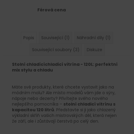
Férová cena
Popis
Související (1)
Náhradní díly (1)
Související soubory (3)
Diskuze
Stolní chladícíchladicí vitrína - 120L: perfektní
mix stylu a chladu
Máte své produkty, které chcete vystavit jako na
módním molu? Ale místo modelů vám jde o sýry,
nápoje nebo dezerty? Přivítejte svého nového
nejlepšího pomocníka –
stolní chladicí vitrínu s
kapacitou 120 litrů
. Představte si ji jako chlazený
výkladní skříň vašich mistrovských děl, která nejen
že září, ale i zůstávají čerstvá po celý den.