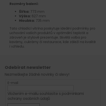
Rozměry balení:
Šířka:
773 mm
Výška:
627 mm
Hloubka:
735 mm
Tato chladící vitrína poskytuje ideální podmínky pro
uchování vašich produktů v optimální teplotě a
zároveň je stylově prezentuje. Skvělá volba pro
kavárny, cukrárny či restaurace, kde záleží na kvalitě
i vzhledu.
Z
á
Odebírat newsletter
p
Nezmeškejte žádné novinky či slevy!
a
t
E-mail
í
Vložením e-mailu souhlasíte s
podmínkami
ochrany osobních údajů