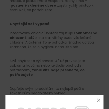
hračka. A pokud máte naspěch, žádný stres –
posuvné skleněné dveře
zajistí rychlý přístup k
čemukoli, co potřebujete.
Chytřejší než vypadá
Integrovaný chladicí systém zajišťuje
rovnoměrné
chlazení
, takže i na kraji vitríny bude vše krásně
chladné. A čištění? To je pohádka. Snadná údržba
znamená, že se o hygienu nemusíte bát.
Styl, chytrost a výkonnost. Ať už provozujete
cukrárnu, kavárnu nebo jakýkoliv obchod s
potravinami,
tahle vitrína je přesně to, co
potřebujete
.
Dopřejte svým produktům tu nejlepší péči a
zákazníkům neodolatelný výhled.
P.S. Vitrínu máme také v objemu 200 nebo 120
litrů.