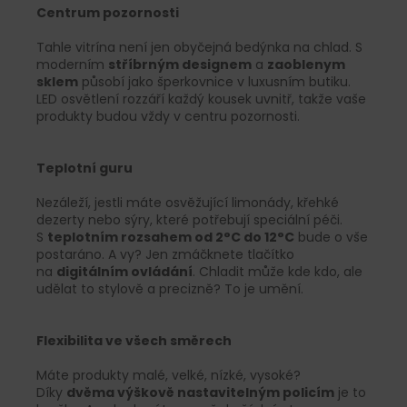
Centrum pozornosti
Tahle vitrína není jen obyčejná bedýnka na chlad. S
moderním
stříbrným designem
a
zaoblenym
sklem
působí jako šperkovnice v luxusním butiku.
LED osvětlení rozzáří každý kousek uvnitř, takže vaše
produkty budou vždy v centru pozornosti.
Teplotní guru
Nezáleží, jestli máte osvěžující limonády, křehké
dezerty nebo sýry, které potřebují speciální péči.
S
teplotním rozsahem od 2°C do 12°C
bude o vše
postaráno. A vy? Jen zmáčknete tlačítko
na
digitálním ovládání
. Chladit může kde kdo, ale
udělat to stylově a precizně? To je umění.
Flexibilita ve všech směrech
Máte produkty malé, velké, nízké, vysoké?
Díky
dvěma výškově nastavitelným policím
je to