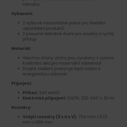
námahu
Vybavení:
2 výškově nastavitelné police pro flexibilní
uspořádání produktů
2 posuvné skleněné dveře pro snadný a rychlý
přístup
Materiál:
Všechny strany vitríny jsou vyrobeny z vysoce
kvalitního skla pro maximální viditelnost
Dvojité zasklení poskytuje lepší izolaci a
energetickou účinnost
Připojení:
Příkon:
240 wattů
Elektrické připojení:
1/N/PE, 220-240 V, 50 Hz
Rozměry:
Vnější rozměry (Š x H x V):
704 mm x 573
mm x 686 mm