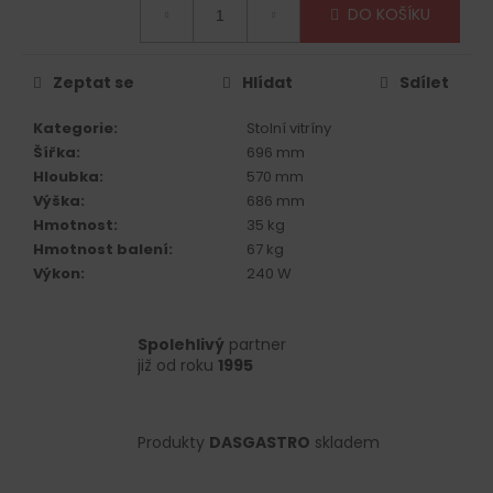
č
DO KOŠÍKU
cena:
u
j
e
Zeptat se
Hlídat
Sdílet
m
e
Kategorie
:
Stolní vitríny
Šířka
:
696 mm
Hloubka
:
570 mm
Výška
:
686 mm
Hmotnost
:
35 kg
Hmotnost balení
:
67 kg
Výkon
:
240 W
Spolehlivý
partner
již od roku
1995
Produkty
DASGASTRO
skladem