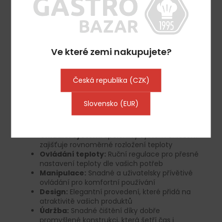
Hlavní vlastnosti:
Ve které zemi nakupujete?
Kapacita:
120 litrů pro optimální skladování
různých produktů
Teplotní rozsah:
2°C až 12°C pro ideální
podmínky uchování čerstvosti
Česká republika (CZK)
Přední sklo:
Zakřivené sklo pro moderní a
atraktivní vzhled, který zvyšuje viditelnost
Slovensko (EUR)
produktů
Osvětlení:
LED osvětlení pro lepší prezentaci
zboží a energetickou úsporu
Chladicí systém:
Spolehlivý systém chlazení
zajišťuje rovnoměrné rozložení teploty
Ovládání teploty:
Ruční regulace pro přesné
nastavení teploty dle vašich potřeb
Manipulace:
Snadné a uživatelsky přívětivé
ovládání pro komfortní používání
Design:
Elegantní provedení, které přidá na
atraktivitě vašich produktů
Údržba:
Snadné čištění díky dobře
promyšlené konstrukci, která šetří čas i