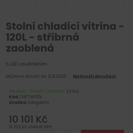
R
a
j
M
í
Stolní chladicí vitrína -
A
t
120L - stříbrná
?
zaoblená
S LED osvětlením
HLEDAT
Můžeme doručit do:
12.8.2026
Možnosti doručení
Skladem : Ihned k Odeslání
(4 ks)
D
Kód:
DSFTW120L
o
Značka:
DASgastro
p
o
10 101 Kč
r
u
12 222 Kč včetně DPH
Měrná