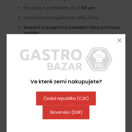
Pro těsto s průměrem do Ø
50 cm
Jednoduchá regulace tloušťky těsta
Snadné a bezpečné ovládání díky nožnímu
pedálu
Skládací pro snadné skladování
Odnímatelný zachycovač na koncích
dopravníkových pásů, aby těsto nemohlo
spadnout
Snadné a rychlé polohování díky praktickým
kolečkům
Ve které zemi nakupujete?
Kvalita
Česká republika (CZK)
Z vysoce kvalitního Nerezová ocel
Hliníkový váleček na těsto
Slovensko (EUR)
Směrnice
Vyrobeno samozřejmě v souladu s