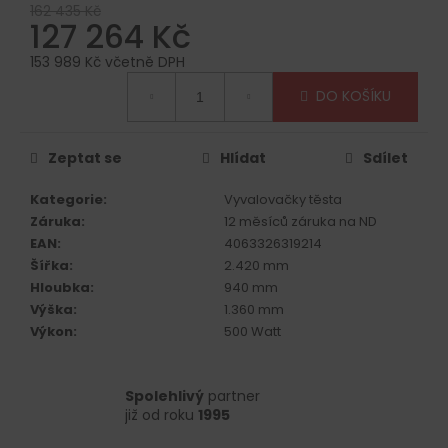
č
162 435 Kč
u
127 264 Kč
j
153 989 Kč včetně DPH
e
Měrná
m
DO KOŠÍKU
cena:
e
Zeptat se
Hlídat
Sdílet
Kategorie
:
Vyvalovačky těsta
Záruka
:
12 měsíců záruka na ND
EAN
:
4063326319214
Šířka
:
2.420 mm
Hloubka
:
940 mm
Výška
:
1.360 mm
Výkon
:
500 Watt
Spolehlivý
partner
již od roku
1995