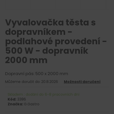
a
j
í
Vyvalovačka těsta s
t
dopravníkem -
?
podlahové provedení -
500 W - dopravník
2000 mm
HLEDAT
Dopravní pás: 500 x 2000 mm
D
Můžeme doručit do:
20.8.2026
Možnosti doručení
o
p
Skladem : dodání do 6-8 pracovních dní
o
Kód:
3386
r
Značka:
G.Gastro
u