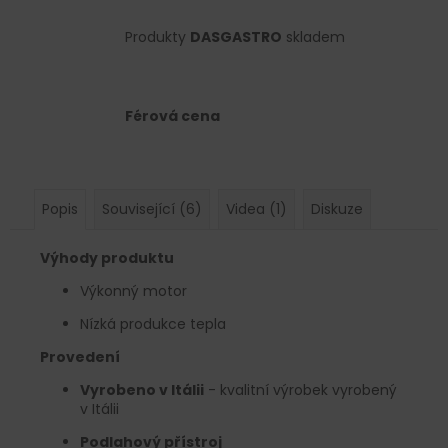
Produkty
DASGASTRO
skladem
Férová cena
Popis
Související (6)
Videa (1)
Diskuze
Výhody produktu
Výkonný motor
Nízká produkce tepla
Provedení
Vyrobeno v Itálii
- kvalitní výrobek vyrobený
v Itálii
Podlahový přístroj