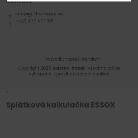
Kontakt
info
@
gastro-bazar.eu
+420 477 577 381
Vytvořil Shoptet Premium
Copyright 2026
Gastro-bazar
. Všechna práva
vyhrazena.
Upravit nastavení cookies
×
Splátková kalkulačka ESSOX