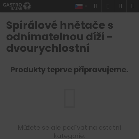
K
Přejít
Hledat
Náku
M
Přihlášen
na
o
obsah
Zpět
Zpět
košík
š
Spirálové hnětače s
í
C
odnímatelnou díží -
k
o
dvourychlostní
p
o
t
Produkty teprve připravujeme.
ř
e
b
u
j
e
t
Můžete se ale podívat na ostatní
e
kategorie.
n