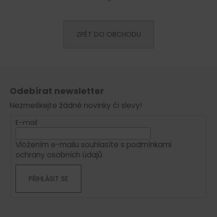
a
j
ZPĚT DO OBCHODU
í
t
?
Z
á
Odebírat newsletter
p
Nezmeškejte žádné novinky či slevy!
a
HLEDAT
t
E-mail
í
Vložením e-mailu souhlasíte s
podmínkami
D
ochrany osobních údajů
o
p
PŘIHLÁSIT SE
o
r
u