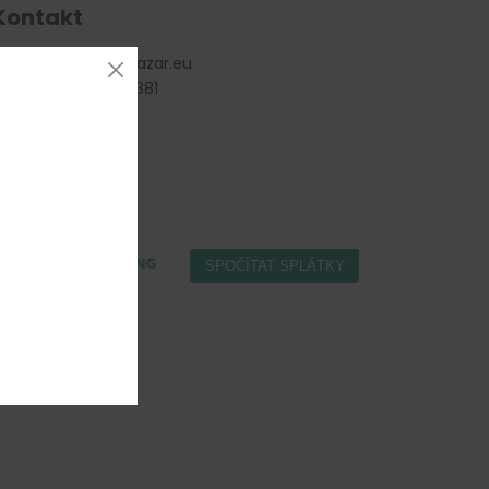
Kontakt
info
@
gastro-bazar.eu
+420 477 577 381