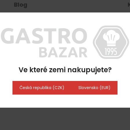
Blog
Novinka na trhu: stolní chladicí
vitríny, které povýší vaši prodejnu na
nový level
Jak chránit věci z nerezové oceli
před korozí a udržet je v perfektním
stavu?
Ve které zemi nakupujete?
Česká republika (CZK)
Slovensko (EUR)
essox.cz