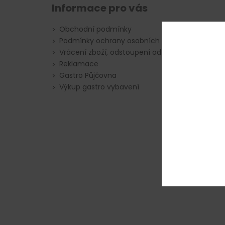
Informace pro vás
Obchodní podmínky
Podmínky ochrany osobních údajů
Vrácení zboží, odstoupení od smlouvy
Reklamace
Gastro Půjčovna
Výkup gastro vybavení