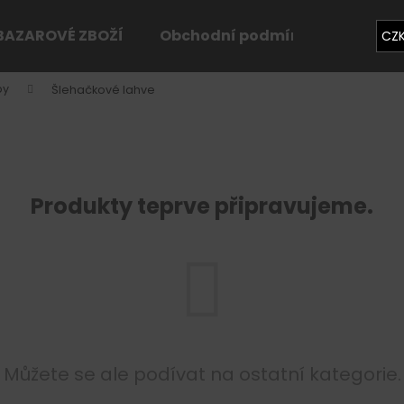
BAZAROVÉ ZBOŽÍ
Obchodní podmínky
Konta
CZ
by
Šlehačkové lahve
Co potřebujete najít?
HLEDAT
Produkty teprve připravujeme.
Doporučujeme
Můžete se ale podívat na ostatní kategorie.