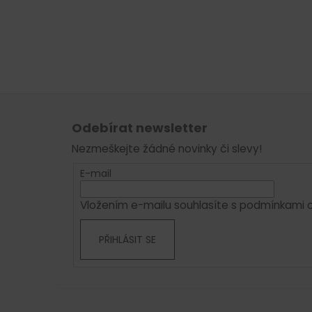
Z
á
Odebírat newsletter
p
Nezmeškejte žádné novinky či slevy!
a
t
E-mail
í
Vložením e-mailu souhlasíte s
podmínkami o
PŘIHLÁSIT SE