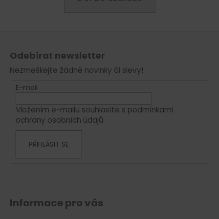
a
j
Z
í
á
t
Odebírat newsletter
p
?
Nezmeškejte žádné novinky či slevy!
a
t
E-mail
í
Vložením e-mailu souhlasíte s
podmínkami
HLEDAT
ochrany osobních údajů
PŘIHLÁSIT SE
D
o
p
o
r
Informace pro vás
u