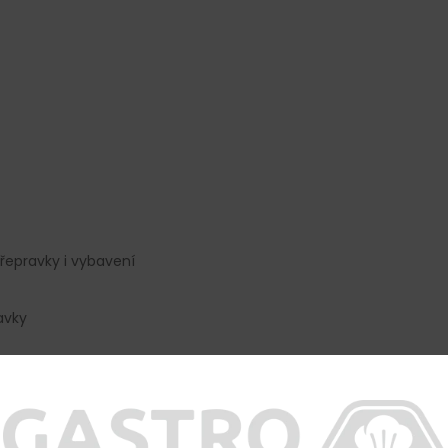
řepravky i vybavení
avky