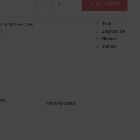
DO KOŠÍKU
Tisk
z nerezové oceli
7
Zeptat se
Hlídat
Sdílet
RO
Férová cena