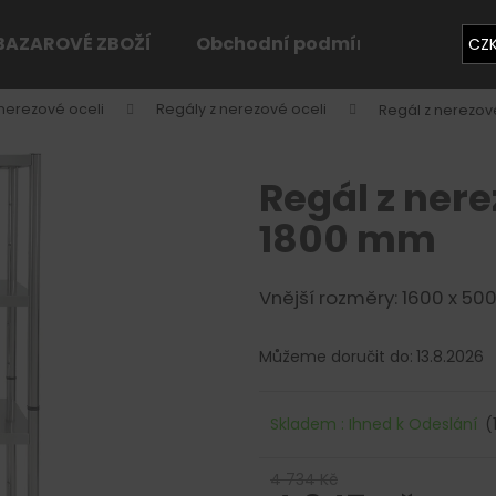
BAZAROVÉ ZBOŽÍ
Obchodní podmínky
Konta
CZ
nerezové oceli
Regály z nerezové oceli
Regál z nerezové
Co potřebujete najít?
Regál z nere
HLEDAT
1800 mm
Vnější rozměry: 1600 x 50
Doporučujeme
Můžeme doručit do:
13.8.2026
Skladem : Ihned k Odeslání
(
4 734 Kč