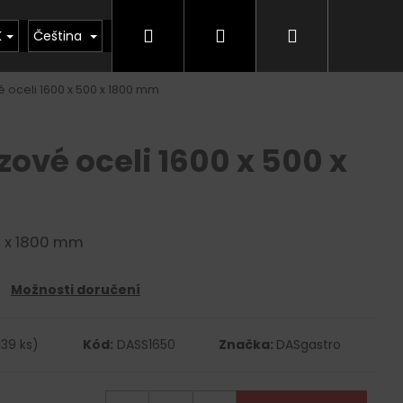
Hledat
Přihlášení
Nákupní
kty
Půjčovna
Vrácení zboží, odstoupení od
K
Čeština
 oceli 1600 x 500 x 1800 mm
košík
zové oceli 1600 x 500 x
0 x 1800 mm
Možnosti doručení
139 ks)
Kód:
DASS1650
Značka:
DASgastro