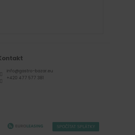
Kontakt
info
@
gastro-bazar.eu
+420 477 577 381