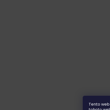
Tento web 
tohoto webu