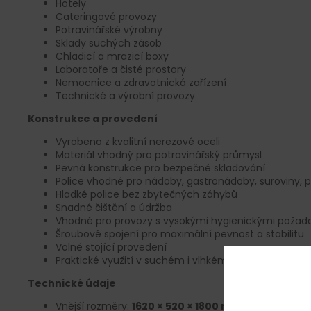
Hotely
Cateringové provozy
Potravinářské výrobny
Sklady suchých zásob
Chladicí a mrazicí boxy
Laboratoře a čisté prostory
Nemocnice a zdravotnická zařízení
Technické a výrobní provozy
Konstrukce a provedení
Vyrobeno z kvalitní nerezové oceli
Materiál vhodný pro potravinářský průmysl
Pevná konstrukce pro bezpečné skladování
Police vhodné pro nádoby, gastronádoby, suroviny, p
Hladké police bez zbytečných záhybů
Snadné čištění a údržba
Vhodné pro provozy s vysokými hygienickými požad
Šroubové spojení pro maximální pevnost a stabilitu
Volně stojící provedení
Praktické využití v suchém i vlhkém prostředí
Technické údaje
Vnější rozměry:
1620 × 520 × 1800 mm