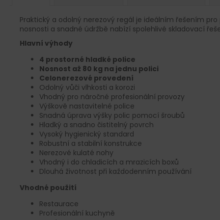
Praktický a odolný nerezový regál je ideálním řešením pro 
nosnosti a snadné údržbě nabízí spolehlivé skladovací řeše
Hlavní výhody
4 prostorné hladké police
Nosnost až 80 kg na jednu polici
Celonerezové provedení
Odolný vůči vlhkosti a korozi
Vhodný pro náročné profesionální provozy
Výškově nastavitelné police
Snadná úprava výšky polic pomocí šroubů
Hladký a snadno čistitelný povrch
Vysoký hygienický standard
Robustní a stabilní konstrukce
Nerezové kulaté nohy
Vhodný i do chladicích a mrazicích boxů
Dlouhá životnost při každodenním používání
Vhodné použití
Restaurace
Profesionální kuchyně