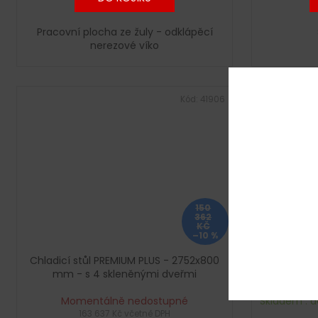
Pracovní plocha ze žuly - odklápěcí
nerezové víko
Kód:
41906
150
362
KČ
–10 %
Chladicí stůl PREMIUM PLUS - 2752x800
Nerezové l
mm - s 4 skleněnými dveřmi
- s plasti
600x
Momentálně nedostupné
Skladem : d
163 637 Kč včetně DPH