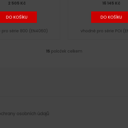
2 505 Kč
16 145 Kč
DO KOŠÍKU
DO KOŠÍKU
 pro série 800 (EN4060)
vhodné pro série POI (
15
položek celkem
O
v
l
á
d
a
c
í
p
r
chrany osobních údajů
v
k