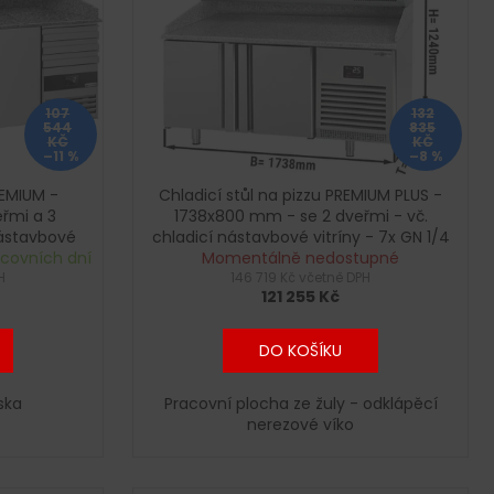
107
132
544
835
KČ
KČ
–11 %
–8 %
REMIUM -
Chladicí stůl na pizzu PREMIUM PLUS -
řmi a 3
1738x800 mm - se 2 dveřmi - vč.
nástavbové
chladicí nástavbové vitríny - 7x GN 1/4
acovních dní
3
Momentálně nedostupné
H
146 719 Kč včetně DPH
121 255 Kč
DO KOŠÍKU
ska
Pracovní plocha ze žuly - odklápěcí
nerezové víko