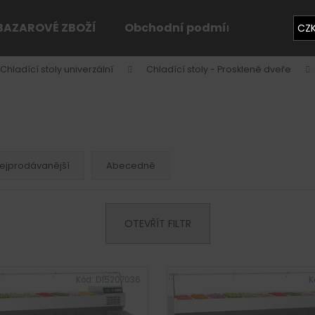
BAZAROVÉ ZBOŽÍ
Obchodní podmínky
Konta
CZ
Chladící stoly univerzální
Chladící stoly - Prosklené dveře
Co potřebujete najít?
HLEDAT
ejprodávanější
Abecedně
Doporučujeme
OTEVŘÍT FILTR
Kód:
D15207036
K