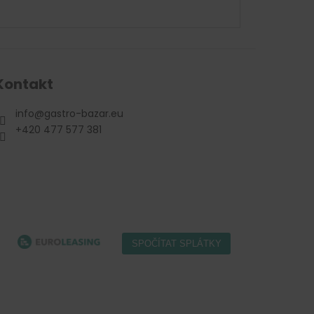
Kontakt
info
@
gastro-bazar.eu
+420 477 577 381