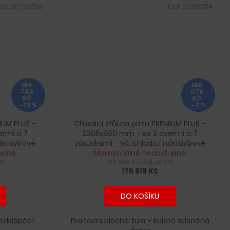
Kód:
D9786758
Kód:
D9786754
194
190
780
078
KČ
KČ
–13 %
–7 %
MIUM PLUS -
Chladicí stůl na pizzu PREMIUM PLUS -
řmi a 7
2305x800 mm - se 2 dveřmi a 7
nástavbové
zásuvkami - vč. chladicí nástavbové
upné
4
vitríny - 11x GN 1/4 - se skleněným
Momentálně nedostupné
PH
212 499 Kč včetně DPH
krytem
175 619 Kč
DO KOŠÍKU
 odklápěcí
Pracovní plocha žula - kulatá skleněná