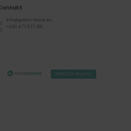
Kontakt
info
@
gastro-bazar.eu
+420 477 577 381