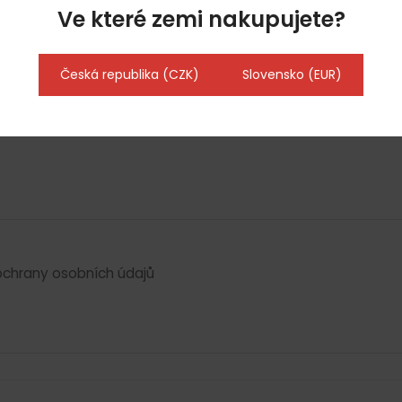
Ve které zemi nakupujete?
bezpečnostními směrnicemi
Česká republika (CZK)
Slovensko (EUR)
mám
chrany osobních údajů