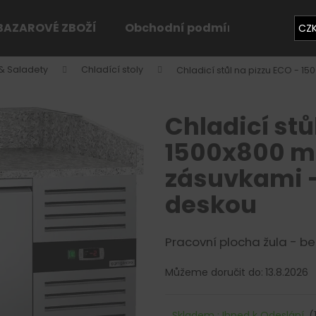
BAZAROVÉ ZBOŽÍ
Obchodní podmínky
Konta
CZ
 & Saladety
Chladící stoly
Chladicí stůl na pizzu ECO - 1
Co potřebujete najít?
Chladicí stů
HLEDAT
1500x800 mm
zásuvkami -
Doporučujeme
deskou
Pracovní plocha žula - bez
Můžeme doručit do:
13.8.2026
Skladem : Ihned k Odeslání
(