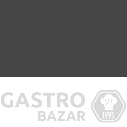
 pro flexibilní ukládání kontejnerů
.