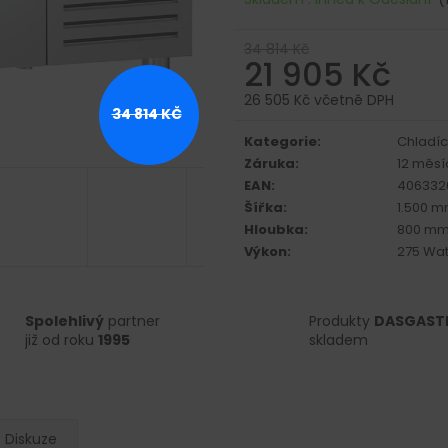
34 814 Kč
21 905 Kč
26 505 Kč včetně DPH
34 814 KČ
Měrná
cena:
Kategorie
:
Chladící
Záruka
:
12 měsí
EAN
:
406332
Šířka
:
1.500 
Hloubka
:
800 m
Výkon
:
275 Wat
Spolehlivý
partner
Produkty
DASGAST
již od roku
1995
skladem
Diskuze