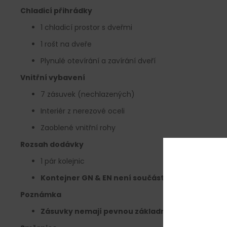
Chladicí přihrádky
1 chladicí prostor s dveřmi
1 rošt na dveře
Plynulé otevírání a zavírání dveří
Vnitřní vybavení
7 zásuvek (nechlazených)
Interiér z nerezové oceli
Zaoblené vnitřní rohy
Rozsah dodávky
1 pár kolejnic
Kontejner GN & EN není součástí dodávky
Poznámka
Zásuvky nemají pevnou základnu, ale jsou určeny