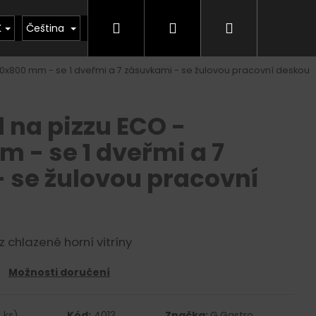
Hledat
Přihlášení
Nákupní
kty
Půjčovna
Vrácení zboží, odstoupení od
K
Čeština
500x800 mm - se 1 dveřmi a 7 zásuvkami - se žulovou pracovní deskou
košík
l na pizzu ECO -
 - se 1 dveřmi a 7
 se žulovou pracovní
 chlazené horní vitríny
Možnosti doručení
1 ks)
Kód:
4013
Značka:
G.Gastro