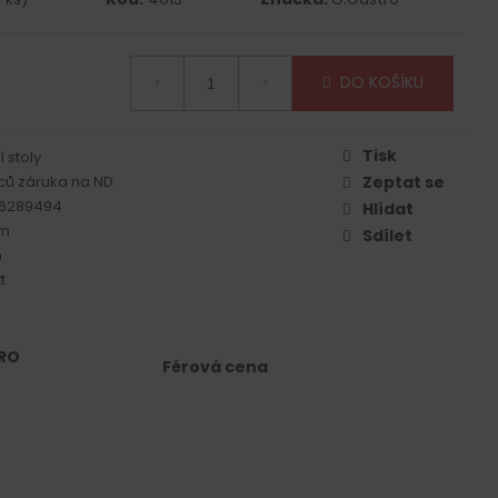
DO KOŠÍKU
Tisk
 stoly
ců záruka na ND
Zeptat se
6289494
Hlídat
mm
Sdílet
m
t
RO
Férová cena