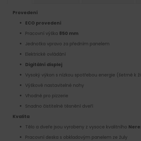
Provedení
ECO provedení
Pracovní výška
850 mm
Jednotka vpravo za předním panelem
Elektrické ovládání
Digitální displej
Vysoký výkon s nízkou spotřebou energie (šetrné k ž
Výškově nastavitelné nohy
Vhodné pro pizzerie
Snadno čistitelné těsnění dveří
Kvalita
Tělo a dveře jsou vyrobeny z vysoce kvalitního
Nerez
Pracovní deska s obkladovým panelem ze žuly