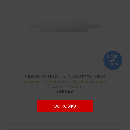
č
u
j
e
m
e
2 025
KČ
–16 %
Váleček na těsto - Ø75x330 mm - plast
Skladem : dodání do 6-8 pracovních dní
2 044 Kč včetně DPH
1 689 Kč
DO KOŠÍKU