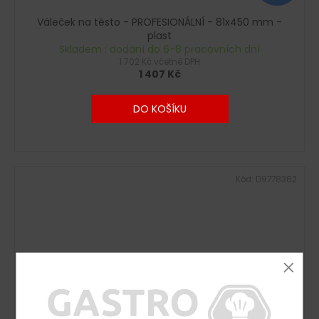
Váleček na těsto - PROFESIONÁLNÍ - 81x450 mm -
plast
Skladem : dodání do 6-8 pracovních dní
1 702 Kč včetně DPH
1 407 Kč
DO KOŠÍKU
Kód:
D9778362