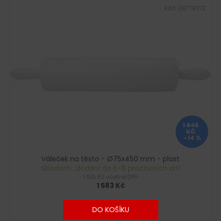
Kód:
D9778372
1 845
KČ
–14 %
Váleček na těsto - Ø75x450 mm - plast
Skladem : dodání do 6-8 pracovních dní
1 915 Kč včetně DPH
1 583 Kč
DO KOŠÍKU