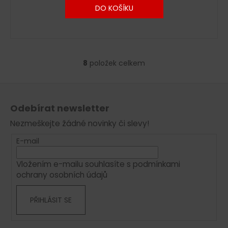
DO KOŠÍKU
8
položek celkem
O
v
Z
l
á
á
Odebírat newsletter
d
p
a
Nezmeškejte žádné novinky či slevy!
a
c
t
E-mail
í
í
p
Vložením e-mailu souhlasíte s
podmínkami
r
ochrany osobních údajů
v
k
PŘIHLÁSIT SE
y
v
ý