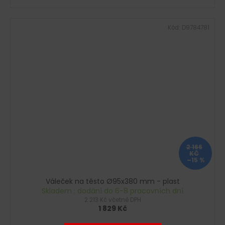
Kód:
D9784781
2 166
KČ
–15 %
Váleček na těsto Ø95x380 mm - plast
Skladem : dodání do 6-8 pracovních dní
2 213 Kč včetně DPH
1 829 Kč