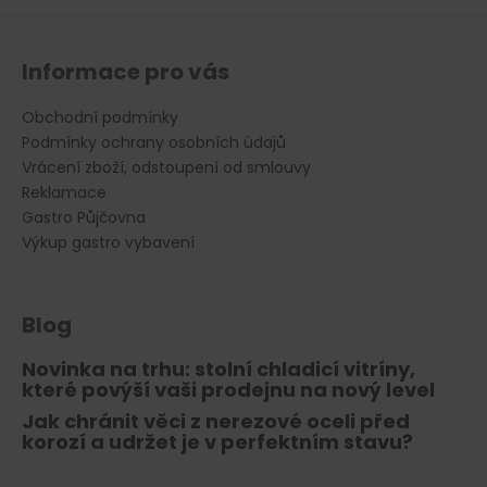
p
i
s
Informace pro vás
u
Obchodní podmínky
Podmínky ochrany osobních údajů
Vrácení zboží, odstoupení od smlouvy
Reklamace
Gastro Půjčovna
Výkup gastro vybavení
Blog
Novinka na trhu: stolní chladicí vitríny,
které povýší vaši prodejnu na nový level
Jak chránit věci z nerezové oceli před
korozí a udržet je v perfektním stavu?