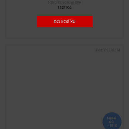
1 356 Kč včetně DPH
1 121 Kč
DO KOŠÍKU
Kód:
D9778374
1 664
KČ
–15 %