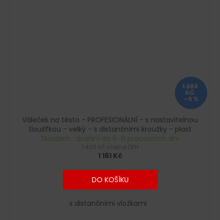
1 283
KČ
–9 %
Váleček na těsto - PROFESIONÁLNÍ - s nastavitelnou
tloušťkou - velký - s distančními kroužky - plast
Skladem : dodání do 6-8 pracovních dní
1 405 Kč včetně DPH
1 161 Kč
DO KOŠÍKU
s distančními vložkami