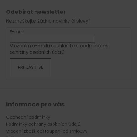
Z
l
á
á
Odebírat newsletter
d
p
a
Nezmeškejte žádné novinky či slevy!
a
c
t
E-mail
í
í
p
Vložením e-mailu souhlasíte s
podmínkami
r
ochrany osobních údajů
v
k
PŘIHLÁSIT SE
y
v
ý
p
i
s
Informace pro vás
u
Obchodní podmínky
Podmínky ochrany osobních údajů
Vrácení zboží, odstoupení od smlouvy