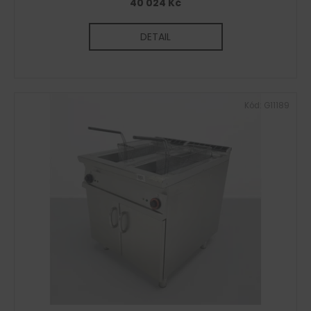
40 024 Kč
DETAIL
Kód:
G11189