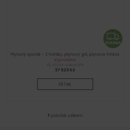
Z
ZDARMA
D
Plynový sporák - 2 hořáky, plynový gril, plynová fritéza
A
Vyprodáno
45 403 Kč včetně DPH
R
37 523 Kč
M
DETAIL
A
7
položek celkem
O
v