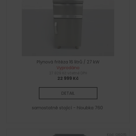
p
ů
a
r
j
o
í
d
t
u
?
k
t
ů
Plynová fritéza 16 litrů / 27 kW
Vyprodáno
HLEDAT
27 829 Kč včetně DPH
22 999 Kč
DETAIL
D
o
samostatně stojící - hloubka 760
p
o
r
u
Kód:
G8015