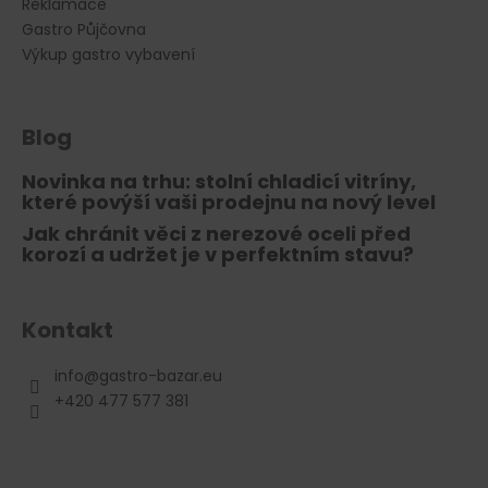
Reklamace
Gastro Půjčovna
Výkup gastro vybavení
Blog
Novinka na trhu: stolní chladicí vitríny,
které povýší vaši prodejnu na nový level
Jak chránit věci z nerezové oceli před
korozí a udržet je v perfektním stavu?
Kontakt
info
@
gastro-bazar.eu
+420 477 577 381