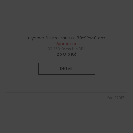
Plynová fritéza Zanussi 89x92x40 cm
Vyprodáno
30 268 Kč včetně DPH
25 015 Kč
DETAIL
Kód:
12917