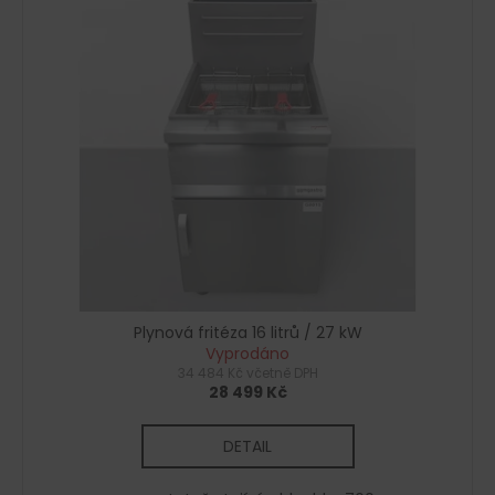
č
u
j
e
m
e
Plynová fritéza 16 litrů / 27 kW
Vyprodáno
34 484 Kč včetně DPH
28 499 Kč
DETAIL