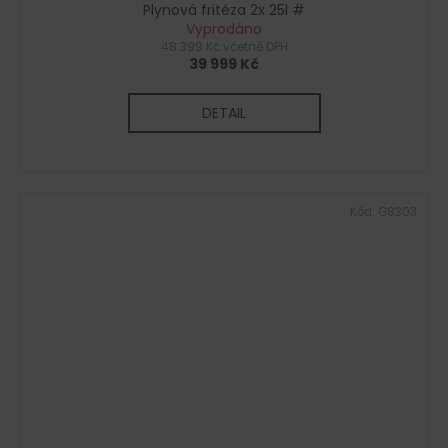
Plynová fritéza 2x 25l #
Vyprodáno
48 399 Kč včetně DPH
39 999 Kč
DETAIL
Kód:
G8303