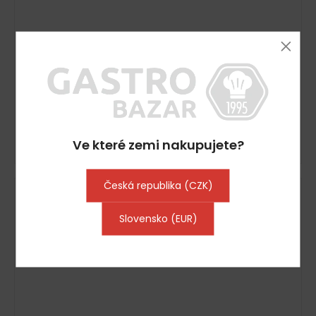
Plynová fritéza Bertos 10l - 70x40x30 cm
Vyprodáno
15 729 Kč včetně DPH
12 999 Kč
DETAIL
Ve které zemi nakupujete?
Česká republika (CZK)
Kód:
51062
Slovensko (EUR)