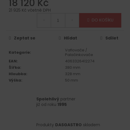
18 120 Kč
č
u
21 925 Kč včetně DPH
j
Měrná
e
DO KOŠÍKU
cena:
m
e
Zeptat se
Hlídat
Sdílet
Vaflovače /
Kategorie
:
Palačinkovače
EAN
:
4063326412274
Šířka
:
380 mm
Hloubka
:
328 mm
Výška
:
50 mm
Spolehlivý
partner
již od roku
1995
Produkty
DASGASTRO
skladem