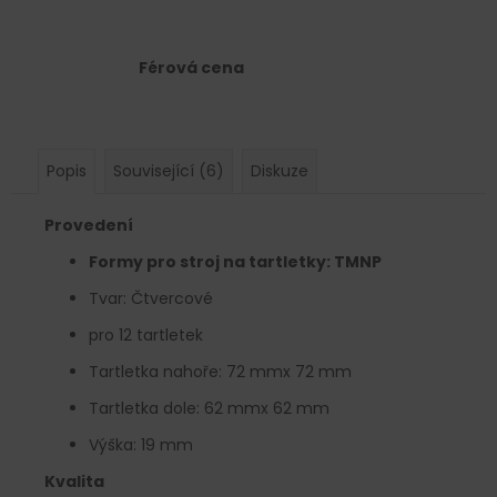
Férová cena
Popis
Související (6)
Diskuze
Provedení
Formy pro stroj na tartletky: TMNP
Tvar: Čtvercové
pro 12 tartletek
Tartletka nahoře: 72 mmx 72 mm
Tartletka dole: 62 mmx 62 mm
Výška: 19 mm
Kvalita