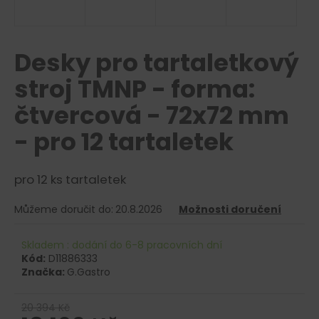
a
j
í
Desky pro tartaletkový
t
stroj TMNP - forma:
?
čtvercová - 72x72 mm
- pro 12 tartaletek
HLEDAT
pro 12 ks tartaletek
Můžeme doručit do:
20.8.2026
Možnosti doručení
D
o
Skladem : dodání do 6-8 pracovních dní
p
Kód:
D11886333
o
Značka:
G.Gastro
r
u
20 394 Kč