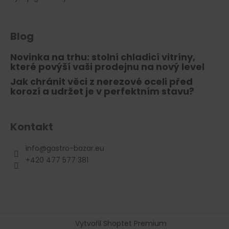
Blog
Novinka na trhu: stolní chladicí vitríny,
které povýší vaši prodejnu na nový level
Jak chránit věci z nerezové oceli před
korozí a udržet je v perfektním stavu?
Kontakt
info
@
gastro-bazar.eu
+420 477 577 381
Vytvořil Shoptet Premium