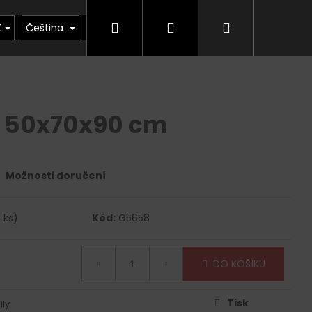
Hledat
Přihlášení
Nákupní
kty
Půjčovna
Vrácení zboží, odstoupení od
K
Čeština
košík
ti 50x70x90 cm
Možnosti doručení
1 ks)
Kód:
G5658
DO KOŠÍKU
Tisk
ily