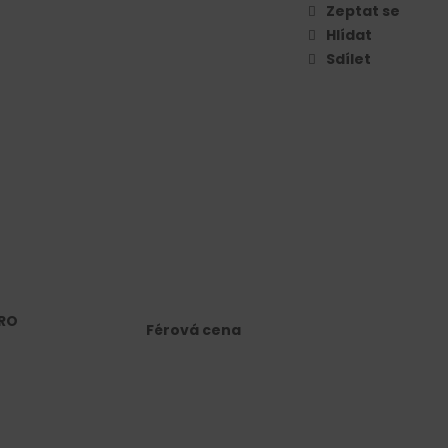
Zeptat se
Hlídat
Sdílet
RO
Férová cena