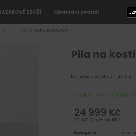
BAZAROVÉ ZBOŽÍ
Obchodní podmínky
Konta
CZ
pily
Pila na kosti 50x70x90 cm
Co potřebujete najít?
Pila na kos
HLEDAT
Můžeme doručit do:
11.8.2026
Doporučujeme
Skladem : Ihned k Odeslání
(
24 999 Kč
30 249 Kč včetně DPH
Měrná
cena:
Kategorie
:
Kostní p