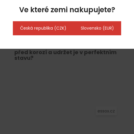
Ve které zemi nakupujete?
Blog
Novinka na trhu: stolní chladicí
Česká republika (CZK)
Slovensko (EUR)
vitríny, které povýší vaši prodejnu na
nový level
Jak chránit věci z nerezové oceli
před korozí a udržet je v perfektním
stavu?
essox.cz