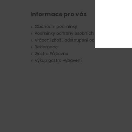
Informace pro vás
Obchodní podmínky
Podmínky ochrany osobních údajů
Vrácení zboží, odstoupení od smlouvy
Reklamace
Gastro Půjčovna
Výkup gastro vybavení