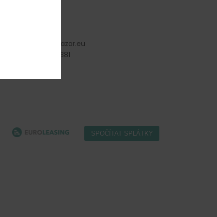
Kontakt
info
@
gastro-bazar.eu
+420 477 577 381