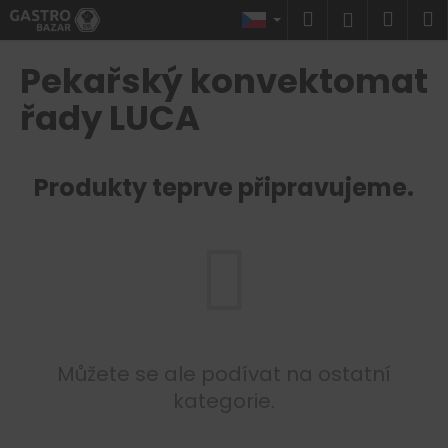
K
Přejít
Hledat
Náku
M
Přihlášen
na
o
obsah
Zpět
Zpět
košík
š
Pekařský konvektomat
í
C
řady LUCA
k
o
p
Produkty teprve připravujeme.
o
t
ř
e
b
u
j
e
Můžete se ale podívat na ostatní
t
kategorie.
e
n