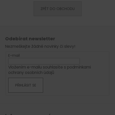
a
ZPĚT DO OBCHODU
j
í
t
Z
?
á
Odebírat newsletter
p
Nezmeškejte žádné novinky či slevy!
a
t
E-mail
HLEDAT
í
Vložením e-mailu souhlasíte s
podmínkami
ochrany osobních údajů
D
PŘIHLÁSIT SE
o
p
o
r
u