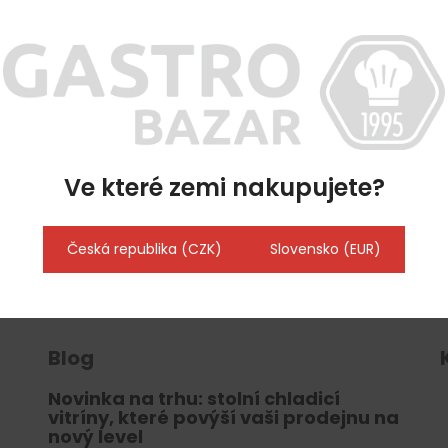
Ve které zemi nakupujete?
chrany osobních údajů
Česká republika (CZK)
Slovensko (EUR)
Blog
Novinka na trhu: stolní chladicí
vitríny, které povýší vaši prodejnu na
nový level