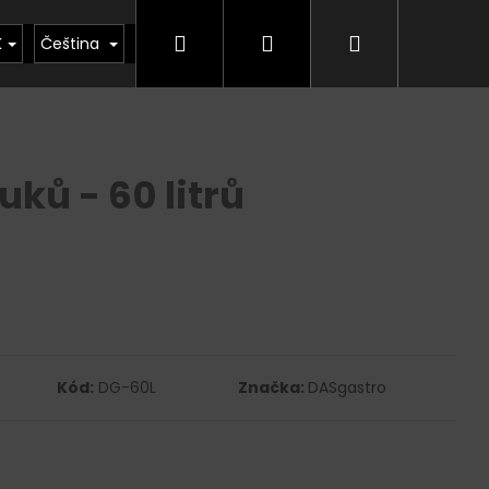
Hledat
Přihlášení
Nákupní
kty
Půjčovna
Vrácení zboží, odstoupení od
K
Čeština
košík
ků - 60 litrů
Kód:
DG-60L
Značka:
DASgastro