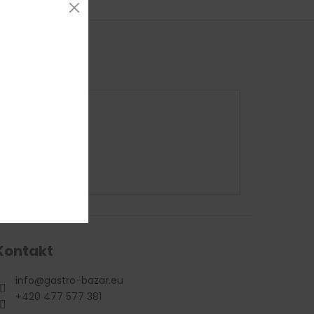
Kontakt
info
@
gastro-bazar.eu
+420 477 577 381