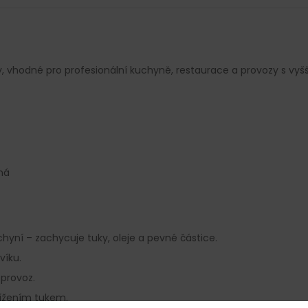
A
 vhodné pro profesionální kuchyně, restaurace a provozy s vyšší
ná
chyní – zachycuje tuky, oleje a pevné částice.
víku.
 provoz.
ížením tukem.