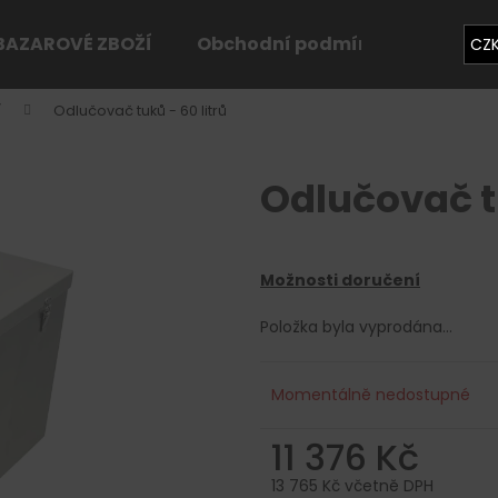
BAZAROVÉ ZBOŽÍ
Obchodní podmínky
Konta
CZ
í
Odlučovač tuků - 60 litrů
Co potřebujete najít?
Odlučovač tu
HLEDAT
Možnosti doručení
Doporučujeme
Položka byla vyprodána…
Momentálně nedostupné
11 376 Kč
13 765 Kč včetně DPH