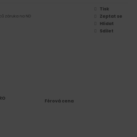
Tisk
ců záruka na ND
Zeptat se
Hlídat
Sdílet
RO
Férová cena