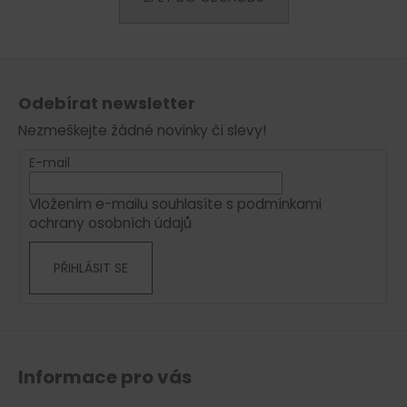
a
j
Z
í
á
t
Odebírat newsletter
p
?
Nezmeškejte žádné novinky či slevy!
a
t
E-mail
í
Vložením e-mailu souhlasíte s
podmínkami
HLEDAT
ochrany osobních údajů
PŘIHLÁSIT SE
D
o
p
o
r
Informace pro vás
u