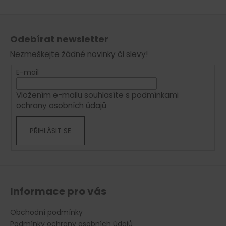
Z
á
Odebírat newsletter
p
Nezmeškejte žádné novinky či slevy!
a
t
E-mail
í
Vložením e-mailu souhlasíte s
podmínkami
ochrany osobních údajů
PŘIHLÁSIT SE
Informace pro vás
Obchodní podmínky
Podmínky ochrany osobních údajů