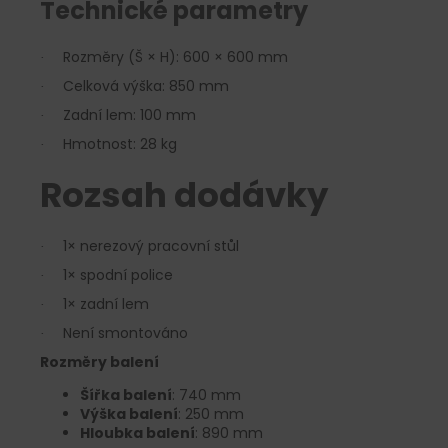
Technické parametry
Rozměry (Š × H): 600 × 600 mm
·
Celková výška: 850 mm
·
Zadní lem: 100 mm
·
Hmotnost: 28 kg
·
Rozsah dodávky
1× nerezový pracovní stůl
·
1× spodní police
·
1× zadní lem
·
Není smontováno
·
Rozměry balení
Šířka balení
: 740 mm
Výška balení
: 250 mm
Hloubka balení
: 890 mm