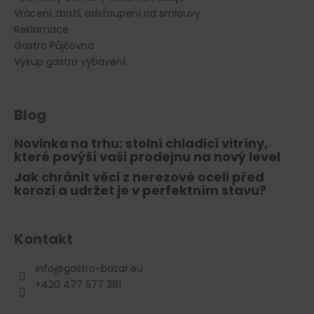
Vrácení zboží, odstoupení od smlouvy
Reklamace
Gastro Půjčovna
Výkup gastro vybavení
Blog
Novinka na trhu: stolní chladicí vitríny,
které povýší vaši prodejnu na nový level
Jak chránit věci z nerezové oceli před
korozí a udržet je v perfektním stavu?
Kontakt
info
@
gastro-bazar.eu
+420 477 577 381