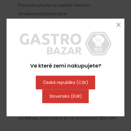
Pracovní plocha se zadním lemem
·
Šroubovaná konstrukce
·
Materiál a údržba
Vyrobeno z kvalitní nerezové oceli
·
Povrch určený pro rychlé a snadné hygienické
·
čištění
Ve které zemi nakupujete?
Pracovní deska vyztužena MDF deskou
·
Rám
Česká republika (CZK)
Nohy z čtvercového profilu
Slovensko (EUR)
·
Výškově nastavitelné nohy 30 mm až 55 mm
·
Spodní police umístěná cca 150 mm nad
·
podlahou, další police je ve vzdálenosti 250 mm