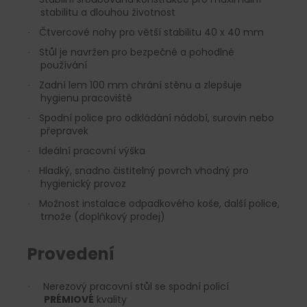
stabilitu a dlouhou životnost
Čtvercové nohy pro větší stabilitu 40 x 40 mm
·
Stůl je navržen pro bezpečné a pohodlné
·
používání
Zadní lem 100 mm chrání stěnu a zlepšuje
·
hygienu pracoviště
Spodní police pro odkládání nádobí, surovin nebo
·
přepravek
Ideální pracovní výška
·
Hladký, snadno čistitelný povrch vhodný pro
·
hygienický provoz
Možnost instalace odpadkového koše, další police,
·
trnože (doplňkový prodej)
Provedení
Nerezový pracovní stůl se spodní policí
·
PRÉMIOVÉ
kvality