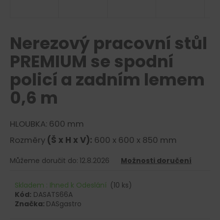
R
a
j
M
í
Nerezový pracovní stůl
A
t
PREMIUM se spodní
?
policí a zadním lemem
0,6 m
HLEDAT
HLOUBKA: 600 mm
Rozměry
(Š x H x V):
600 x 600 x 850 mm
D
Můžeme doručit do:
12.8.2026
Možnosti doručení
o
p
Skladem : Ihned k Odeslání
(10 ks)
o
Kód:
DASATS66A
r
Značka:
DASgastro
u