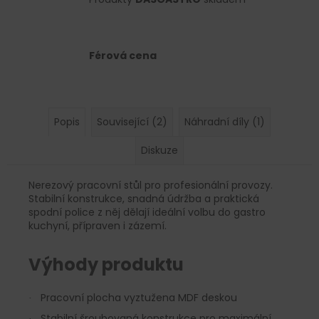
Férová cena
Popis
Související (2)
Náhradní díly (1)
Diskuze
Nerezový pracovní stůl pro profesionální provozy.
Stabilní konstrukce, snadná údržba a praktická
spodní police z něj dělají ideální volbu do gastro
kuchyní, přípraven i zázemí.
Výhody produktu
Pracovní plocha vyztužena MDF deskou
·
Stabilní šroubovaná konstrukce pro maximální
·