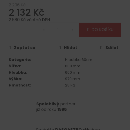
č
2 206 Kč
u
2 132 Kč
j
e
2 580 Kč včetně DPH
Měrná
m
DO KOŠÍKU
cena:
e
Zeptat se
Hlídat
Sdílet
Kategorie
:
Hloubka 60cm
Šířka
:
600 mm
Hloubka
:
600 mm
Výška
:
970 mm
Hmotnost
:
28 kg
Spolehlivý
partner
již od roku
1995
Produkty
DASGASTRO
skladem