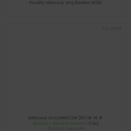
Použitý nářezový stroj Bizerba SE12D
Kód:
G7958
Nářezový stroj MANCONI 250 VK VE #
Skladem : Ihned k Odeslání
(1 ks)
45 979 Kč včetně DPH