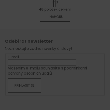
1
3
t
O
r
46
položek celkem
v
á
NAHORU
l
n
k
á
o
d
Z
v
a
á
á
c
Odebírat newsletter
n
p
í
í
Nezmeškejte žádné novinky či slevy!
p
a
r
t
E-mail
v
í
k
Vložením e-mailu souhlasíte s
podmínkami
y
ochrany osobních údajů
v
ý
PŘIHLÁSIT SE
p
i
s
u