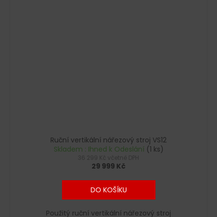
Ruční vertikální nářezový stroj VS12
Skladem : Ihned k Odeslání
(1 ks)
36 299 Kč včetně DPH
29 999 Kč
DO KOŠÍKU
Použitý ruční vertikální nářezový stroj