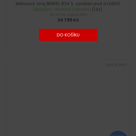
Nářezový stroj BERKEL 834 S, vyroben pod zn.DEKO
Skladem : Ihned k Odeslání
(1 ks)
42 107 Kč včetně DPH
34 799 Kč
DO KOŠÍKU
Kód:
50893