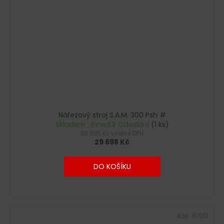
Nářezový stroj S.A.M. 300 Psh #
Skladem : Ihned k Odeslání
(1 ks)
35 935 Kč včetně DPH
29 698 Kč
DO KOŠÍKU
Kód:
G7012