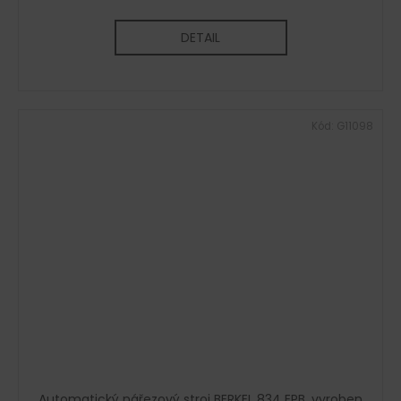
DETAIL
Kód:
G11098
Automatický nářezový stroj BERKEL 834 EPB, vyroben