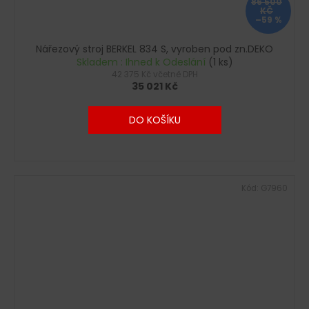
86 500
KČ
–59 %
Nářezový stroj BERKEL 834 S, vyroben pod zn.DEKO
Skladem : Ihned k Odeslání
(1 ks)
42 375 Kč včetně DPH
35 021 Kč
DO KOŠÍKU
Kód:
G7960