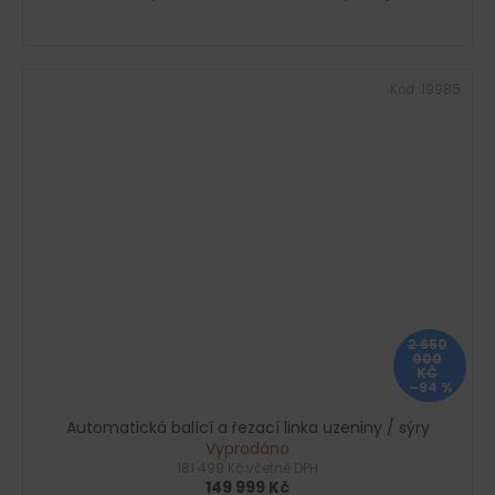
Kód:
19985
2 650
000
KČ
–94 %
Automatická balící a řezací linka uzeniny / sýry
Vyprodáno
181 499 Kč včetně DPH
149 999 Kč