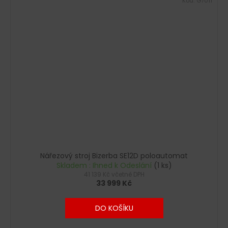
Kód:
G7011
Nářezový stroj Bizerba SE12D poloautomat
Skladem : Ihned k Odeslání
(1 ks)
41 139 Kč včetně DPH
33 999 Kč
DO KOŠÍKU