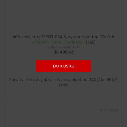
Nářezový stroj BERKEL 834 S, vyroben pod zn.DEKO #
Skladem : Ihned k Odeslání
(1 ks)
42 954 Kč včetně DPH
35 499 Kč
DO KOŠÍKU
Použitý nářezový stroj s řeznou plochou 240(š)x 190(v)
mm
Kód:
G5432