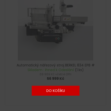
č
u
j
e
m
e
Automatický nářezový stroj BERKEL 834 EPB #
Skladem : Ihned k Odeslání
(1 ks)
68 969 Kč včetně DPH
56 999 Kč
DO KOŠÍKU