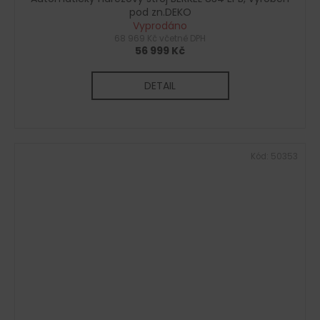
pod zn.DEKO
Vyprodáno
68 969 Kč včetně DPH
56 999 Kč
DETAIL
Kód:
50353