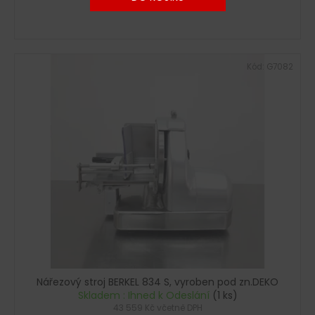
Kód:
G7082
Nářezový stroj BERKEL 834 S, vyroben pod zn.DEKO
Skladem : Ihned k Odeslání
(1 ks)
43 559 Kč včetně DPH