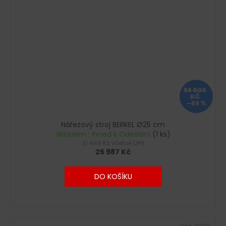
86 500
KČ
–69 %
Nářezový stroj BERKEL Ø25 cm
Skladem : Ihned k Odeslání
(1 ks)
31 444 Kč včetně DPH
25 987 Kč
DO KOŠÍKU