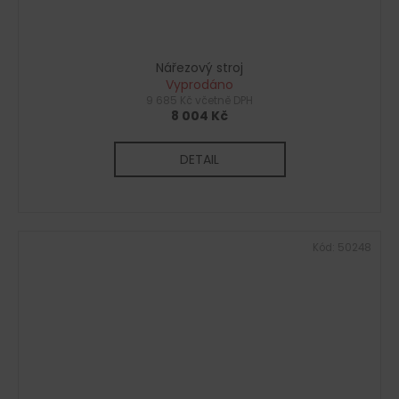
Nářezový stroj
Vyprodáno
9 685 Kč včetně DPH
8 004 Kč
DETAIL
Kód:
50248