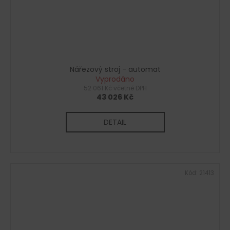
Nářezový stroj - automat
Vyprodáno
52 061 Kč včetně DPH
43 026 Kč
DETAIL
Kód:
21413