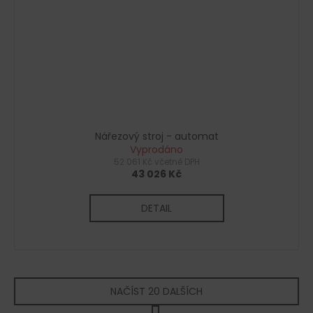
Nářezový stroj - automat
Vyprodáno
52 061 Kč včetně DPH
43 026 Kč
DETAIL
NAČÍST 20 DALŠÍCH
S