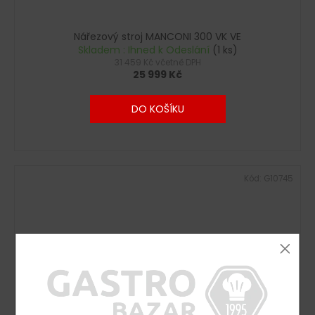
Nářezový stroj MANCONI 300 VK VE
Skladem : Ihned k Odeslání
(1 ks)
31 459 Kč včetně DPH
25 999 Kč
DO KOŠÍKU
Kód:
G10745