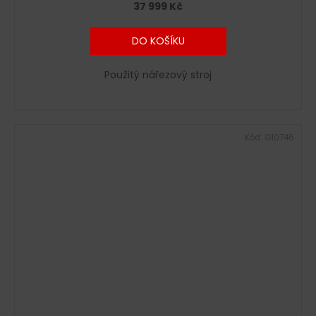
37 999 Kč
DO KOŠÍKU
Použitý nářezový stroj
Kód:
G10746