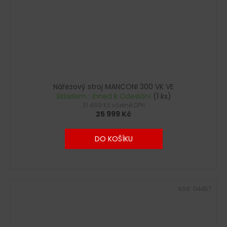
Nářezový stroj MANCONI 300 VK VE
Skladem : Ihned k Odeslání
(1 ks)
31 459 Kč včetně DPH
25 999 Kč
DO KOŠÍKU
Kód:
G4457