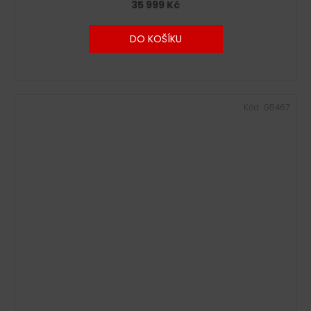
35 999 Kč
DO KOŠÍKU
Kód:
G5467