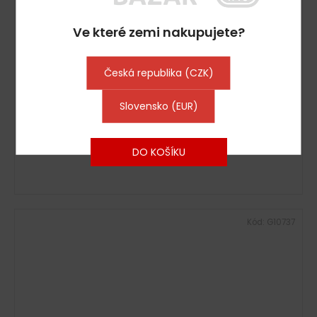
Ve které zemi nakupujete?
Česká republika (CZK)
Nářezový stroj MANCONI 300 VK VE
Skladem : Ihned k Odeslání
(1 ks)
31 459 Kč včetně DPH
Slovensko (EUR)
25 999 Kč
DO KOŠÍKU
Kód:
G10737