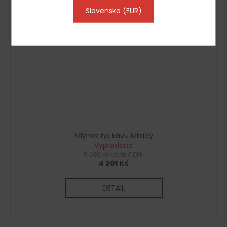
Slovensko (EUR)
Mlýnek na kávu Milady
Vyprodáno
5 083 Kč včetně DPH
4 201 Kč
DETAIL