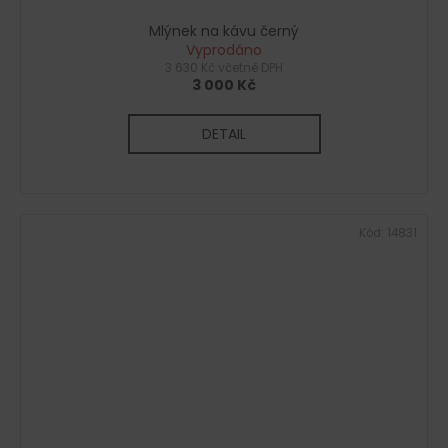
Mlýnek na kávu černý
Vyprodáno
3 630 Kč včetně DPH
3 000 Kč
DETAIL
Kód:
14831