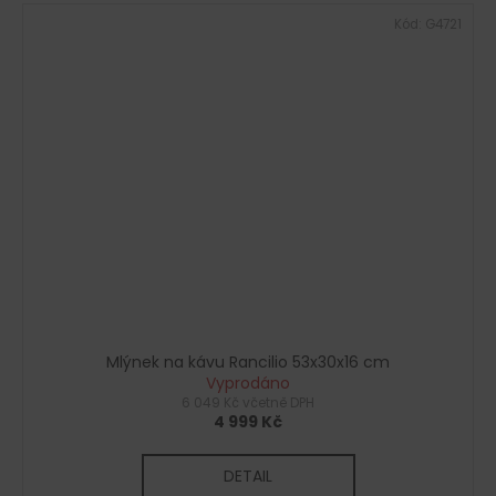
Kód:
G4721
Mlýnek na kávu Rancilio 53x30x16 cm
Vyprodáno
6 049 Kč včetně DPH
4 999 Kč
DETAIL