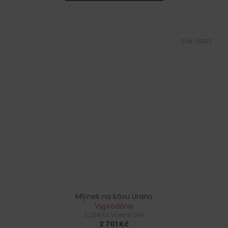
Kód:
18422
Mlýnek na kávu Urano
Vyprodáno
3 268 Kč včetně DPH
2 701 Kč