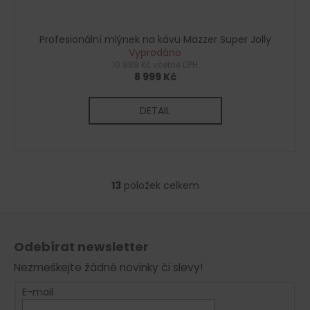
Profesionální mlýnek na kávu Mazzer Super Jolly
Vyprodáno
10 889 Kč včetně DPH
8 999 Kč
DETAIL
13
položek celkem
O
v
Z
l
á
á
Odebírat newsletter
d
p
a
Nezmeškejte žádné novinky či slevy!
a
c
t
E-mail
í