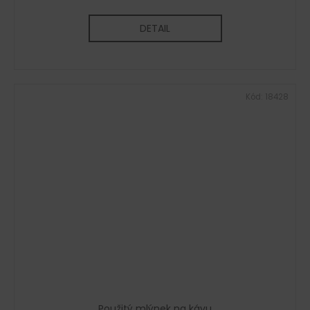
DETAIL
Kód:
18428
Použitý mlýnek na kávu