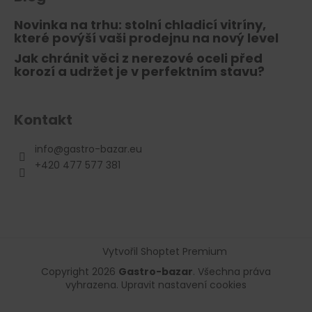
Novinka na trhu: stolní chladicí vitríny,
které povýší vaši prodejnu na nový level
Jak chránit věci z nerezové oceli před
korozí a udržet je v perfektním stavu?
Kontakt
info
@
gastro-bazar.eu
+420 477 577 381
Vytvořil Shoptet Premium
Copyright 2026
Gastro-bazar
. Všechna práva
vyhrazena.
Upravit nastavení cookies