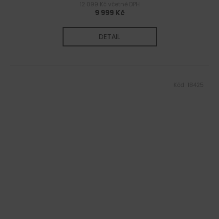
12 099 Kč včetně DPH
9 999 Kč
DETAIL
Kód:
18425