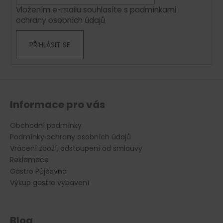
í
p
Vložením e-mailu souhlasíte s
podmínkami
r
ochrany osobních údajů
v
k
PŘIHLÁSIT SE
y
v
ý
p
i
s
Informace pro vás
u
Obchodní podmínky
Podmínky ochrany osobních údajů
Vrácení zboží, odstoupení od smlouvy
Reklamace
Gastro Půjčovna
Výkup gastro vybavení
Blog