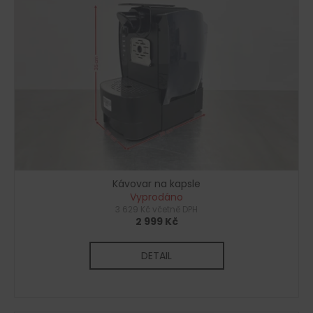
č
u
j
e
m
e
Kávovar na kapsle
Vyprodáno
3 629 Kč včetně DPH
2 999 Kč
DETAIL