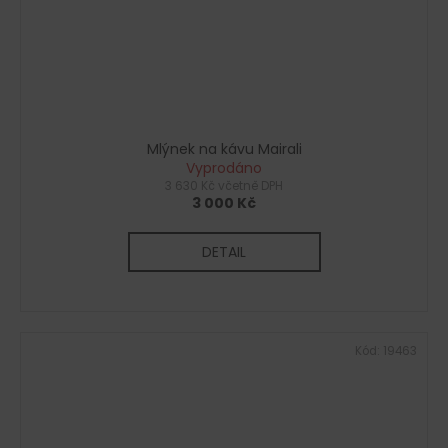
Mlýnek na kávu Mairali
Vyprodáno
3 630 Kč včetně DPH
3 000 Kč
DETAIL
Kód:
19463