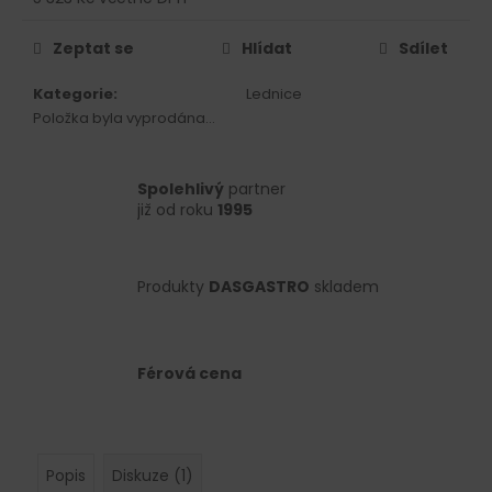
č
Měrná
u
cena:
j
Zeptat se
Hlídat
Sdílet
e
Kategorie
:
Lednice
m
Položka byla vyprodána…
e
Spolehlivý
partner
již od roku
1995
Produkty
DASGASTRO
skladem
Férová cena
Popis
Diskuze (1)