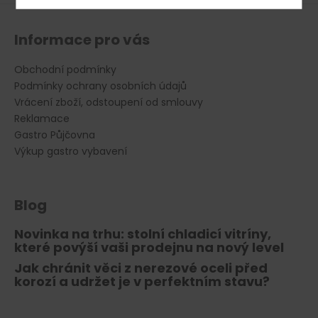
Informace pro vás
Obchodní podmínky
Podmínky ochrany osobních údajů
Vrácení zboží, odstoupení od smlouvy
Reklamace
Gastro Půjčovna
Výkup gastro vybavení
Blog
Novinka na trhu: stolní chladicí vitríny,
které povýší vaši prodejnu na nový level
Jak chránit věci z nerezové oceli před
korozí a udržet je v perfektním stavu?