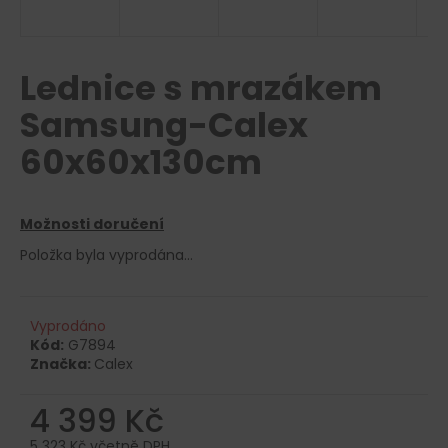
a
j
í
Lednice s mrazákem
t
Samsung-Calex
?
60x60x130cm
Možnosti doručení
HLEDAT
Položka byla vyprodána…
D
Vyprodáno
o
Kód:
G7894
p
Značka:
Calex
o
r
4 399 Kč
u
5 323 Kč včetně DPH