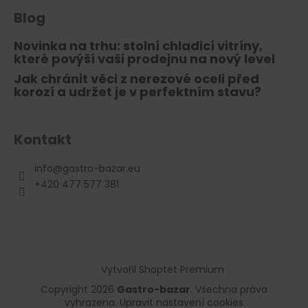
Blog
Novinka na trhu: stolní chladicí vitríny,
které povýší vaši prodejnu na nový level
Jak chránit věci z nerezové oceli před
korozí a udržet je v perfektním stavu?
Kontakt
info
@
gastro-bazar.eu
+420 477 577 381
Vytvořil Shoptet Premium
Copyright 2026
Gastro-bazar
. Všechna práva
vyhrazena.
Upravit nastavení cookies