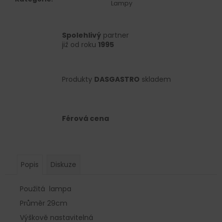
č
Lampy
u
j
e
Spolehlivý
partner
m
již od roku
1995
e
Produkty
DASGASTRO
skladem
Férová cena
Popis
Diskuze
Použitá lampa
Průměr 29cm
Výškově nastavitelná