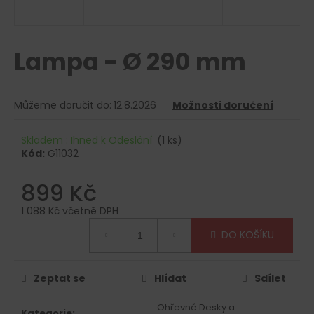
a
j
í
Lampa - Ø 290 mm
t
?
Můžeme doručit do:
12.8.2026
Možnosti doručení
Skladem : Ihned k Odeslání
(1 ks)
Kód:
G11032
HLEDAT
899 Kč
1 088 Kč včetně DPH
D
Měrná
DO KOŠÍKU
o
cena:
p
o
Zeptat se
Hlídat
Sdílet
r
u
Ohřevné Desky a
Kategorie
: