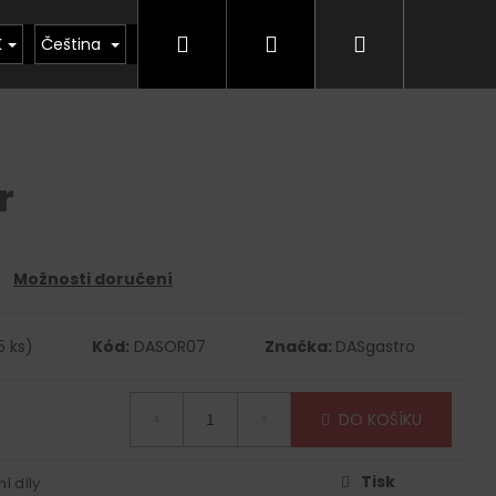
Hledat
Přihlášení
Nákupní
kty
Půjčovna
Vrácení zboží, odstoupení od
K
Čeština
košík
r
Možnosti doručení
5 ks)
Kód:
DASOR07
Značka:
DASgastro
DO KOŠÍKU
Tisk
í díly