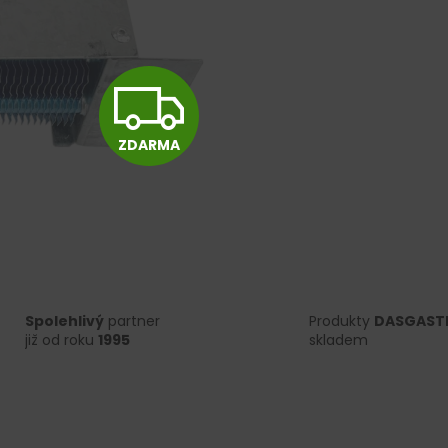
Z
ZDARMA
D
A
R
Spolehlivý
partner
Produkty
DASGAST
již od roku
1995
skladem
M