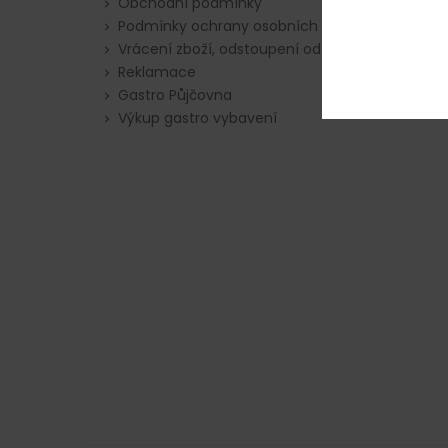
Obchodní podmínky
Podmínky ochrany osobních údajů
Vrácení zboží, odstoupení od smlouvy
Reklamace
Gastro Půjčovna
Výkup gastro vybavení