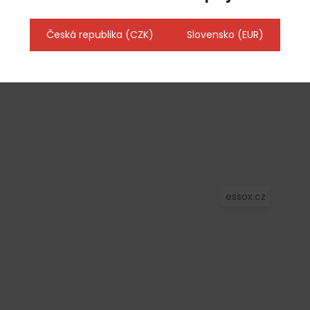
Novinka na trhu: stolní chladicí
vitríny, které povýší vaši prodejnu na
nový level
Česká republika (CZK)
Slovensko (EUR)
Jak chránit věci z nerezové oceli
před korozí a udržet je v perfektním
stavu?
essox.cz