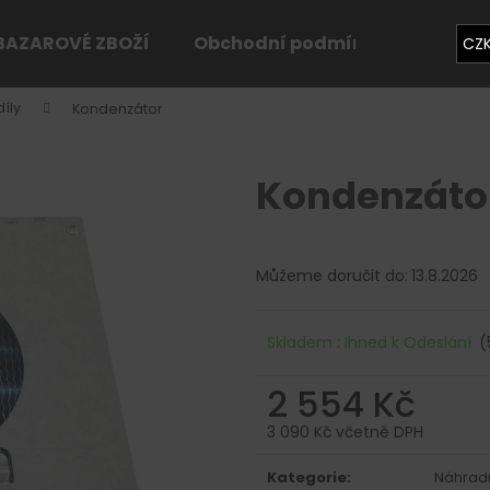
BAZAROVÉ ZBOŽÍ
Obchodní podmínky
Konta
CZ
íly
Kondenzátor
Co potřebujete najít?
Kondenzáto
HLEDAT
Můžeme doručit do:
13.8.2026
Doporučujeme
Skladem : Ihned k Odeslání
(
2 554 Kč
3 090 Kč včetně DPH
Měrná
cena:
Kategorie
:
Náhradn