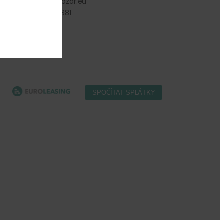
info
@
gastro-bazar.eu
+420 477 577 381