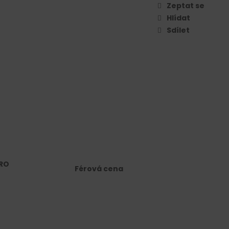
Zeptat se
Hlídat
Sdílet
RO
Férová cena