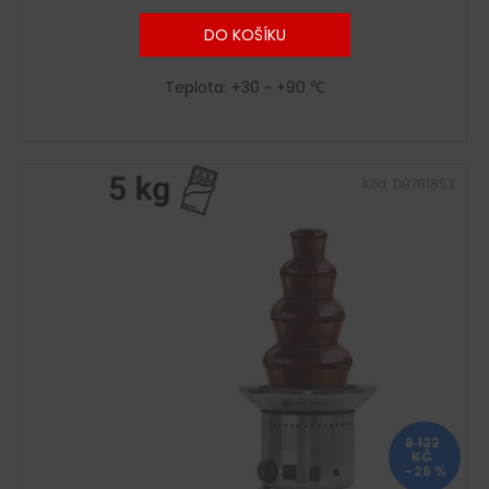
DO KOŠÍKU
Teplota: +30 ~ +90 ℃
Kód:
D9781852
8 122
KČ
–26 %