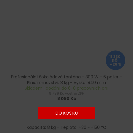
11 330
KČ
–28 %
Profesionální čokoládová fontána - 300 W - 6 pater -
Plnicí množství: 8 kg - Výška: 840 mm
Skladem : dodání do 6-8 pracovních dní
9 789 Kč včetně DPH
8 090 Kč
DO KOŠÍKU
Kapacita: 8 kg - Teplota: +30 ~ +150 °C