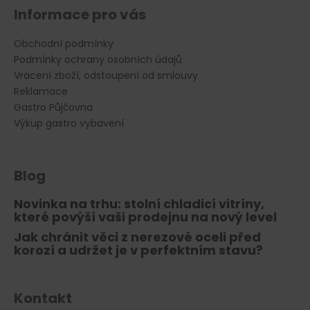
s
Informace pro vás
u
Obchodní podmínky
Podmínky ochrany osobních údajů
Vrácení zboží, odstoupení od smlouvy
Reklamace
Gastro Půjčovna
Výkup gastro vybavení
Blog
Novinka na trhu: stolní chladicí vitríny,
které povýší vaši prodejnu na nový level
Jak chránit věci z nerezové oceli před
korozí a udržet je v perfektním stavu?
Kontakt