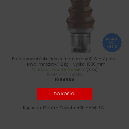
p
ů
a
r
j
o
í
d
t
u
?
15 140
k
KČ
–27 %
t
ů
Profesionální čokoládová fontána - 400 W - 7 pater
- Plnicí množství: 12 kg - Výška: 1000 mm
HLEDAT
Skladem : Ihned k Odeslání
(3 ks)
13 248 Kč včetně DPH
10 949 Kč
D
DO KOŠÍKU
o
p
Kapacita: 12 litrů - Teplota: +30 ~ +150 °C
o
r
u