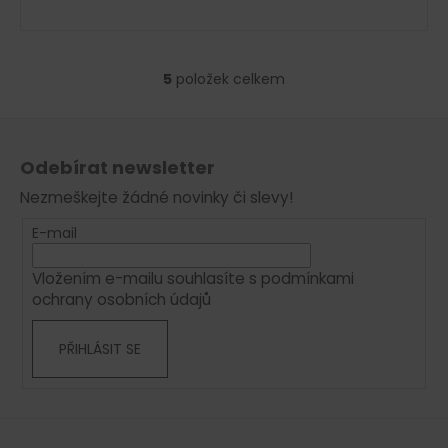
5
položek celkem
O
v
Z
l
á
á
Odebírat newsletter
d
p
a
Nezmeškejte žádné novinky či slevy!
a
c
t
E-mail
í
í
p
Vložením e-mailu souhlasíte s
podmínkami
r
ochrany osobních údajů
v
k
PŘIHLÁSIT SE
y
v
ý
p
i