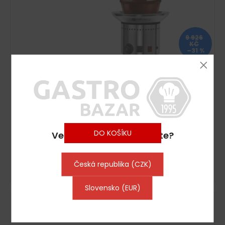
9 926
KČ
–31 %
Profesionální Čokoládová fontána - 280 W - 5 pater
- Plnicí množství: 6 kg - Výška: 700 mm
Skladem : dodání do 6-8 pracovních dní
8 241 Kč včetně DPH
6 811 Kč
DO KOŠÍKU
Ve které zemi nakupujete?
Kapacita: 6 kg - Teplota: +30 ~ +110 °C
Česká republika (CZK)
Slovensko (EUR)
Kód:
6734