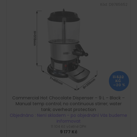
č
Kód:
D9785652
u
j
e
m
e
11 522
KČ
–20 %
Commercial Hot Chocolate Dispenser – 9 L – Black –
Manual temp control; no continuous stirrer; water
tank; overheat protection
Objednáno : Není skladem - po objednání Vás budeme
informovat
11 104 Kč včetně DPH
9 177 Kč