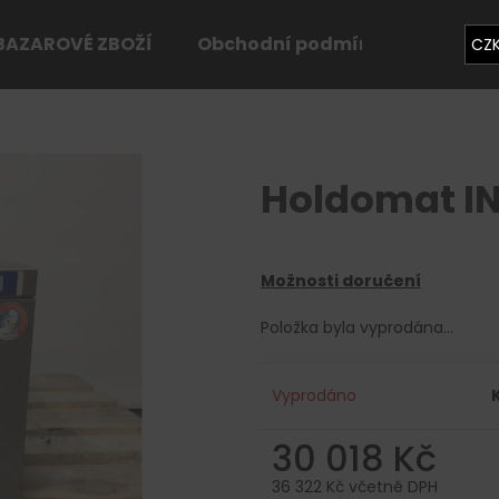
BAZAROVÉ ZBOŽÍ
Obchodní podmínky
Konta
CZ
Co potřebujete najít?
Holdomat I
HLEDAT
Možnosti doručení
Doporučujeme
Položka byla vyprodána…
Vyprodáno
30 018 Kč
36 322 Kč včetně DPH