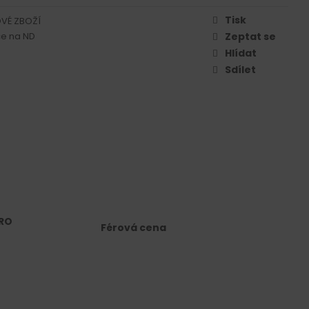
Tisk
VÉ ZBOŽÍ
e na ND
Zeptat se
Hlídat
Sdílet
RO
Férová cena