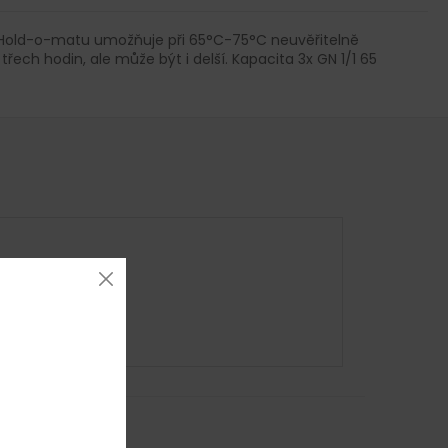
oru Hold-o-matu umožňuje při 65°C-75°C neuvěřitelně
řech hodin, ale může být i delší. Kapacita 3x GN 1/1 65
Kontakt