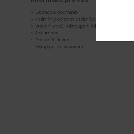
Obchodní podmínky
Podmínky ochrany osobních údajů
Vrácení zboží, odstoupení od smlouvy
Reklamace
Gastro Půjčovna
Výkup gastro vybavení