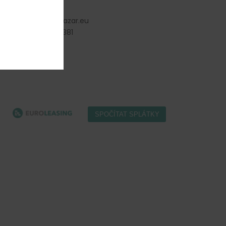
info
@
gastro-bazar.eu
+420 477 577 381