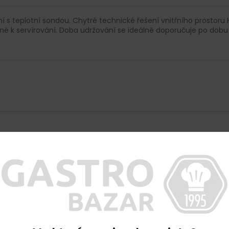
ení s teplotní sondou. Chytré technické řešení vnitřního prost
né k servírování. Doba udržování se ideálně doporučuje po dobu t
chrany osobních údajů
Blog