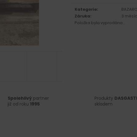
Měrná
cena:
Kategorie
:
BAZARO
Záruka
:
3 měsíc
Položka byla vyprodána…
Spolehlivý
partner
Produkty
DASGAST
již od roku
1995
skladem